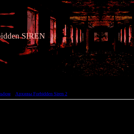
bidden SIREN
ьбом
льбом
»
Архивы Forbidden Siren 2
» Siren 2 - Archive 024
024 - Letter to Ryuhei
Character: Shu Mikami
Time: -02:00
Place: Aonoku Settl. / Mikami's 
Required: inspect the books