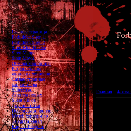
Главная страница
For
Forbidden Siren 1
Forbidden Siren 2
Siren Blood Curse
Siren Manga
Siren Movie
Обзоры хоррор-игр
Ретроспектива
японских хорроров
Фотоал
Самые странные
хоррор-игры
SlitterHead
Главная
»
Фотоа
Анонсы новых
Silent Hill'ов
Другие статьи
Переводы хорроров
Музей хоррор-игр
Telegram-канал
English Telegram