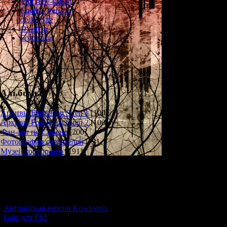
YouTube-канал
English Version
of the Site
О сайте
Болталка
I w
I have come to r
Альбомы
Архивы Forbidden Siren 1
[100]
Raising young Sh
Архивы Forbidden Siren 2
[100]
the occasional st
Фан-арт по Сирене
[200]
Фотографии создателей
[73]
Музей хоррор-игр
[191]
Новости и обновления
[05.07.2026] (6)
Английская версия Kowloon's
Gate для PS1