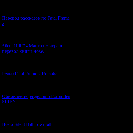
[03.04.2026] (4)
Перевод рассказов по Fatal Frame
2
[29.03.2026] (10)
Silent Hill F - Манга по игре и
перевод книги-нове...
[12.03.2026] (14)
Релиз Fatal Frame 2 Remake
[04.03.2026] (8)
Обновление разделов о Forbidden
SIREN
[13.02.2026] (20)
Всё о Silent Hill Townfall