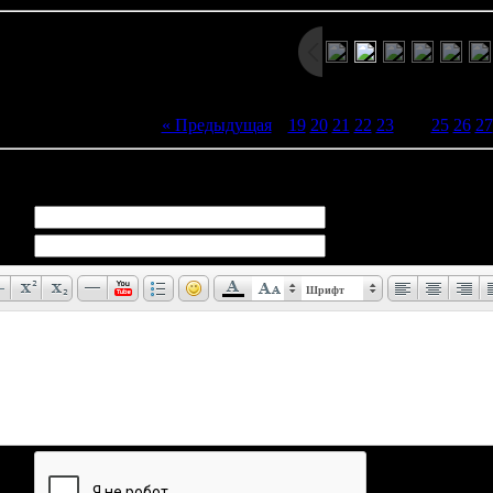
« Предыдущая
|
19
20
21
22
23
[
24
]
25
26
27
иев:
0
Шрифт