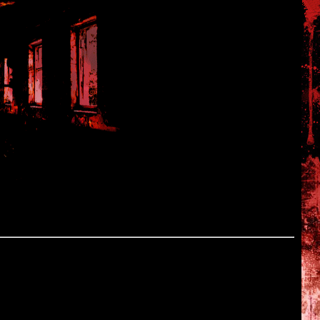
House, LR
helf