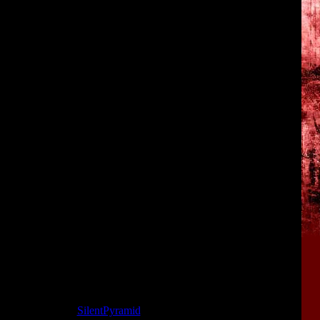
ent by Omihito Takeuchi.
ted but heartfelt condolences for your tragic loss.
 down in Yamijima Island. I'm sure that she will appreciate the
e sea that claimed her life.
r mutual residences means that we shall only be able to meet at
and I will be happy to be of any help, so please do not hesitate
lences.
.
euchi
та: 09.03.2015 |
SilentPyramid