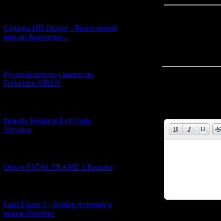
[27.06.2026] (4)
Cartagra HD Edition - Релиз новой
версии Картагры ...
[21.06.2026] (6)
Русский перевод манги по
Всего комментар
Forbidden SIREN
Имя *:
[07.06.2026] (2)
Email *:
Ремейк Resident Evil Code
Veronica
[19.04.2026] (28)
Обзор FATAL FRAME 2 Remake
[10.04.2026] (19)
Fatal Frame 2 - Разбор отличий в
новом Ремейке
Код *: