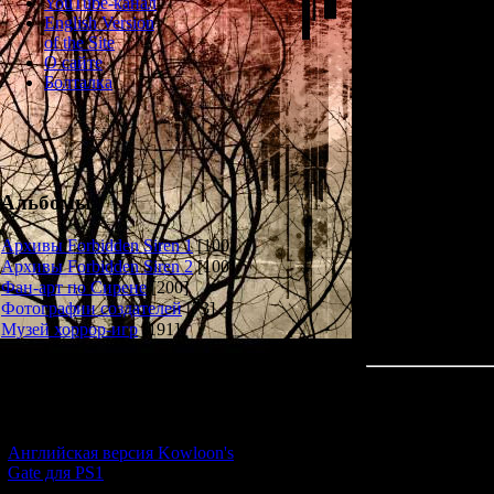
YouTube-канал
English Version
of the Site
О сайте
Болталка
Us
This fog… The clo
Альбомы
position… Wher
wherever we can…
Архивы Forbidden Siren 1
[100]
Архивы Forbidden Siren 2
[100]
Фан-арт по Сирене
[200]
Фотографии создателей
[73]
Музей хоррор-игр
[191]
Новости и обновления
[05.07.2026] (7)
Английская версия Kowloon's
Gate для PS1