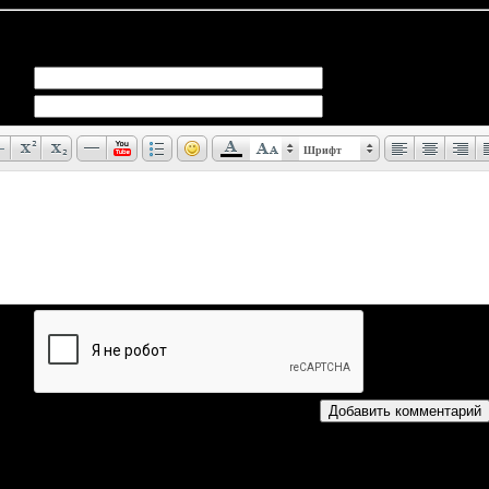
иев:
0
Шрифт