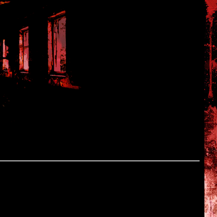
er
Hidaru
ima island