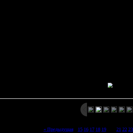
Onboard Transmitter JARC
Wireless transmitter installed in Ground Self-D
ed for surface-to-air communications between aircraft and base, as well
Audio Transcript:
uds… I don't like the looks of this… I can't raise anybody on the ot
e are we? …Got no idea… We have a situation, sir. How would you like
 I've got no communication… nothing at all… I… Land! There's land 
Wait! You can't… *prolonged scream and then just th
Просмотров: 1562 | Размеры: 488x305px/36.2Kb | Да
« Предыдущая
|
15
16
17
18
19
[
20
]
21
22
23