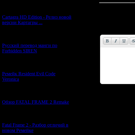
Всего комментар
[27.06.2026] (4)
Cartagra HD Edition - Релиз новой
Имя *:
версии Картагры ...
Email *:
[21.06.2026] (6)
Русский перевод манги по
Forbidden SIREN
[07.06.2026] (2)
Ремейк Resident Evil Code
Veronica
[19.04.2026] (28)
Код *:
Обзор FATAL FRAME 2 Remake
[10.04.2026] (19)
Fatal Frame 2 - Разбор отличий в
новом Ремейке