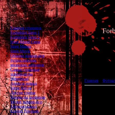
Главная страница
For
Forbidden Siren 1
Forbidden Siren 2
Siren Blood Curse
Siren Manga
Siren Movie
Обзоры хоррор-игр
Ретроспектива
японских хорроров
Фотоал
Самые странные
хоррор-игры
SlitterHead
Главная
»
Фотоа
Анонсы новых
Silent Hill'ов
Другие статьи
Переводы хорроров
Музей хоррор-игр
Telegram-канал
English Telegram