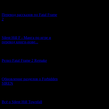
[03.04.2026] (4)
Перевод рассказов по Fatal Frame
2
[29.03.2026] (10)
Silent Hill F - Манга по игре и
перевод книги-нове...
[12.03.2026] (14)
Релиз Fatal Frame 2 Remake
[04.03.2026] (8)
Обновление разделов о Forbidden
SIREN
[13.02.2026] (20)
Всё о Silent Hill Townfall