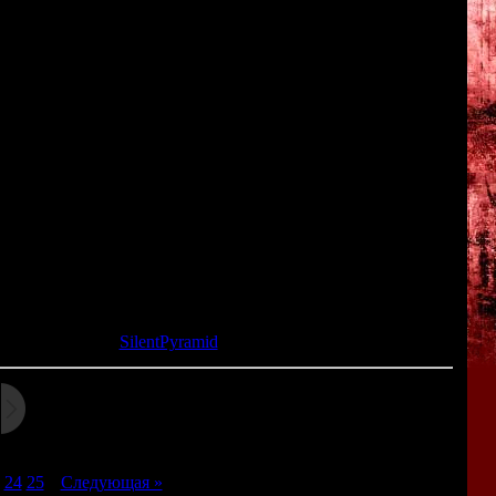
-S40
efence Force aircraft.
 as air-to-air communications with other aircraft.
her end… we are off-course… No land in sight… verifying current
 to handle it? This is an emergency. We'll just have to land
up ahead! I'm taking us down! Prepare for emergency landing…
e silent sound of the radar*
та: 09.03.2015 |
SilentPyramid
24
25
|
Следующая »