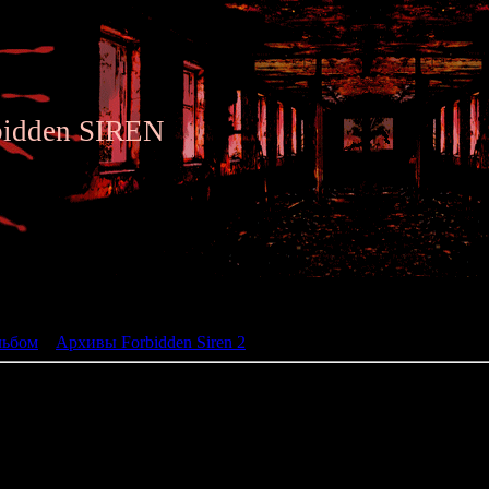
bidden SIREN
ьбом
льбом
»
Архивы Forbidden Siren 2
» Siren 2 - Archive 020
020 - Helicopter Transmitt
Character: Yorito Nagai
Time: -02:00
Place: Yamijima Island / cape 
Required: Crash landing on Yamij