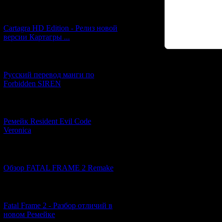
[27.06.2026] (4)
Cartagra HD Edition - Релиз новой
версии Картагры ...
[21.06.2026] (6)
Код *:
Русский перевод манги по
Forbidden SIREN
[07.06.2026] (2)
Ремейк Resident Evil Code
Veronica
[19.04.2026] (28)
Обзор FATAL FRAME 2 Remake
[10.04.2026] (19)
Fatal Frame 2 - Разбор отличий в
новом Ремейке