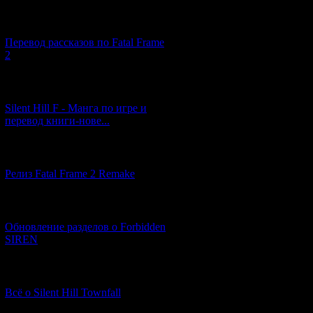
[03.04.2026] (4)
Перевод рассказов по Fatal Frame
2
[29.03.2026] (10)
Silent Hill F - Манга по игре и
перевод книги-нове...
[12.03.2026] (14)
Релиз Fatal Frame 2 Remake
[04.03.2026] (8)
Обновление разделов о Forbidden
SIREN
[13.02.2026] (20)
Всё о Silent Hill Townfall