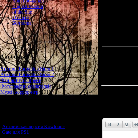
YouTube-канал
English Version
Pendulum and map
of the Site
О сайте
Болталка
Альбомы
Архивы Forbidden Siren 1
[100]
Архивы Forbidden Siren 2
[100]
Фан-арт по Сирене
[200]
Фотографии создателей
[73]
Всего комментар
Музей хоррор-игр
[191]
Новости и обновления
Имя *:
Email *:
[05.07.2026] (7)
Английская версия Kowloon's
Gate для PS1