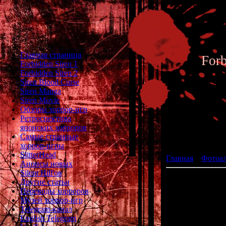
Главная страница
For
Forbidden Siren 1
Forbidden Siren 2
Siren Blood Curse
Siren Manga
Siren Movie
Обзоры хоррор-игр
Ретроспектива
японских хорроров
Фотоал
Самые странные
хоррор-игры
SlitterHead
Главная
»
Фотоа
Анонсы новых
Silent Hill'ов
Другие статьи
Переводы хорроров
Музей хоррор-игр
Telegram-канал
English Telegram