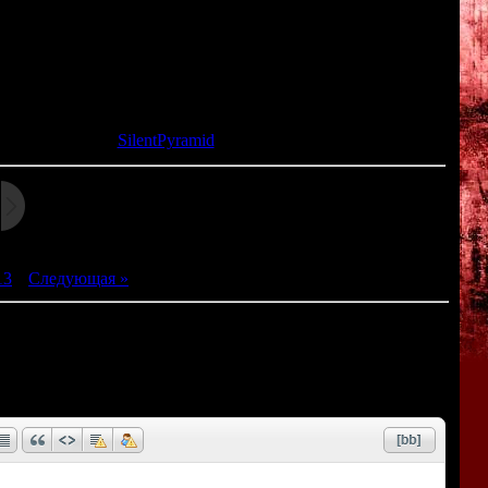
wsing" is a term used to describe a method for finding objects
d or a pendulum.
та: 09.03.2015 |
SilentPyramid
13
|
Следующая »