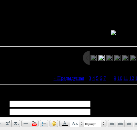
 of Japan used for "dowsing". A red "X" marks a spot on the map. "Do
using items such as a L-shaped metal ro
Просмотров: 1621 | Размеры: 505x310px/40.3Kb | Да
« Предыдущая
|
3
4
5
6
7
[
8
]
9
10
11
12
иев:
0
Шрифт