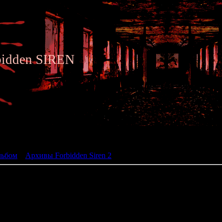
bidden SIREN
ьбом
льбом
»
Архивы Forbidden Siren 2
» Siren 2 - Archive 008
008 - Akiko's Pendulum and
Character: Akiko Kiyota
Time: -07:00
Place: Offshore Yamijima / Sho
Required: Find Ryuko Tag