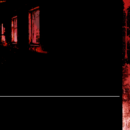
 map
seimaru
awa