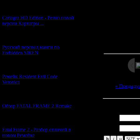
where Tagaw
[27.06.2026] (4)
Neighbours also 
previ
Cartagra HD Edition - Релиз новой
версии Картагры ...
[21.06.2026] (6)
Просмотров: 15
Дата: 
Русский перевод манги по
Forbidden SIREN
[07.06.2026] (2)
Ремейк Resident Evil Code
Veronica
« Предыду
[19.04.2026] (30)
Всего комментар
Обзор FATAL FRAME 2 Remake
Имя *:
[10.04.2026] (19)
Email
Fatal Frame 2 - Разбор отличий в
*:
новом Ремейке