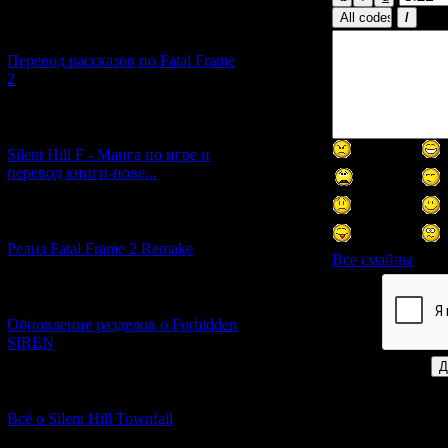
[03.04.2026] (4)
Перевод рассказов по Fatal Frame
2
[29.03.2026] (10)
Silent Hill F - Манга по игре и
перевод книги-нове...
[12.03.2026] (14)
Релиз Fatal Frame 2 Remake
Все смайлы
[04.03.2026] (8)
Код *:
Обновление разделов о Forbidden
SIREN
[13.02.2026] (20)
Всё о Silent Hill Townfall