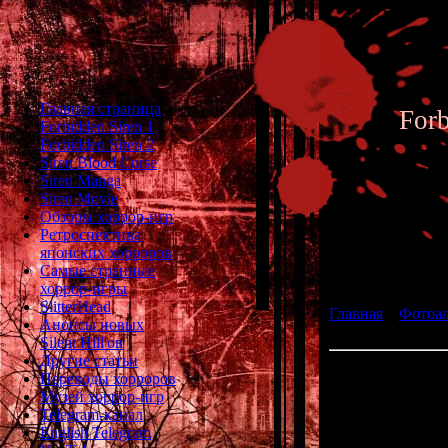
Главная страница
For
Forbidden Siren 1
Forbidden Siren 2
Siren Blood Curse
Siren Manga
Siren Movie
Обзоры хоррор-игр
Ретроспектива
японских хорроров
Фотоал
Самые странные
хоррор-игры
SlitterHead
Главная
»
Фотоа
Анонсы новых
Siren 2 - Archive 
Silent Hill'ов
Другие статьи
Переводы хорроров
Музей хоррор-игр
Ch
Telegram-канал
English Telegram
Plac