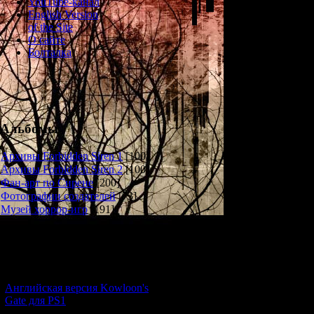
YouTube-канал
Required: S
English Version
of the Site
О сайте
August
Болталка
Wo
Roommat
…around 4 p.m.
found in an apart
employee of a
Альбомы
identified as 18-
found by Tag
Архивы Forbidden Siren 1
[100]
apartment when 
Архивы Forbidden Siren 2
[100]
hours. The restaur
Фан-арт по Сирене
[200]
when he discover
Фотографии создателей
[73]
where Tagawa was
Музей хоррор-игр
[191]
h
A warrant was iss
Новости и обновления
(24), an unempl
the police for que
[05.07.2026] (9)
Английская версия Kowloon's
Further investigat
Gate для PS1
the victim for ab