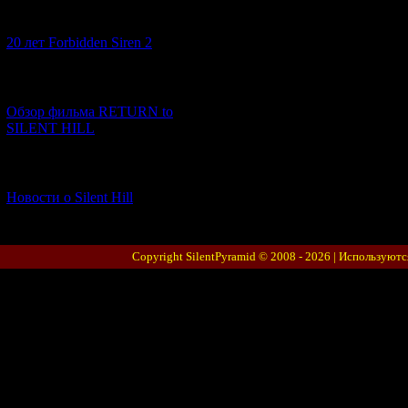
[10.02.2026] (1)
20 лет Forbidden Siren 2
[23.01.2026] (14)
Обзор фильма RETURN to
SILENT HILL
[06.01.2026] (11)
Новости о Silent Hill
Copyright SilentPyramid © 2008 - 2026 |
Используютс