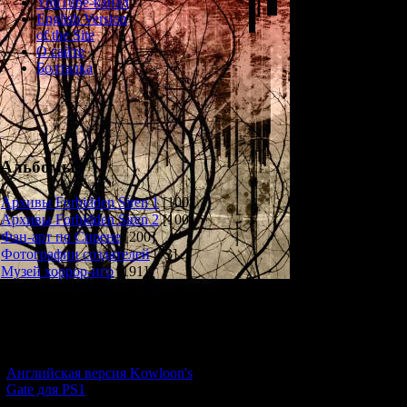
YouTube-канал
Requ
English Version
of the Site
О сайте
The news progra
Болталка
News reader: Mov
body was found in
Tagawa, a waitr
Альбомы
Reporter: A woma
beaten to death wi
Архивы Forbidden Siren 1
[100]
warrant for Soji 
Архивы Forbidden Siren 2
[100]
case. Neighbours 
Фан-арт по Сирене
[200]
heard quarrelling
Фотографии создателей
[73]
the night before 
Музей хоррор-игр
[191]
still at large in t
News reade
Новости и обновления
Text during cl
[05.07.2026] (6)
found in apartm
Tokyo. Reporte
Английская версия Kowloon's
Unemployed / A
Gate для PS1
Ches