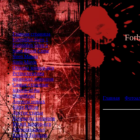
Главная страница
For
Forbidden Siren 1
Forbidden Siren 2
Siren Blood Curse
Siren Manga
Siren Movie
Обзоры хоррор-игр
Ретроспектива
японских хорроров
Фотоал
Самые странные
хоррор-игры
SlitterHead
Главная
»
Фотоа
Анонсы новых
Siren 2 - Archive 
Silent Hill'ов
Другие статьи
Переводы хорроров
Музей хоррор-игр
Ch
Telegram-канал
English Telegram
Plac