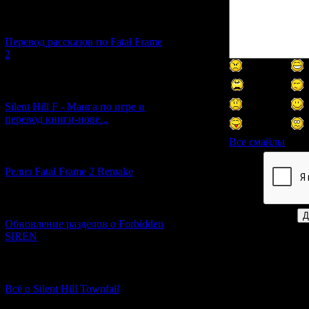
[03.04.2026] (4)
Перевод рассказов по Fatal Frame
2
[29.03.2026] (10)
Silent Hill F - Манга по игре и
перевод книги-нове...
Все смайлы
[12.03.2026] (14)
Релиз Fatal Frame 2 Remake
Код *:
[04.03.2026] (8)
Обновление разделов о Forbidden
SIREN
[13.02.2026] (20)
Всё о Silent Hill Townfall