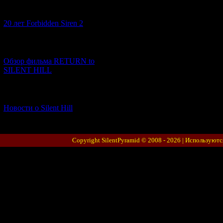
[10.02.2026] (1)
20 лет Forbidden Siren 2
[23.01.2026] (14)
Обзор фильма RETURN to
SILENT HILL
[06.01.2026] (11)
Новости о Silent Hill
Copyright SilentPyramid © 2008 - 2026 |
Используютс