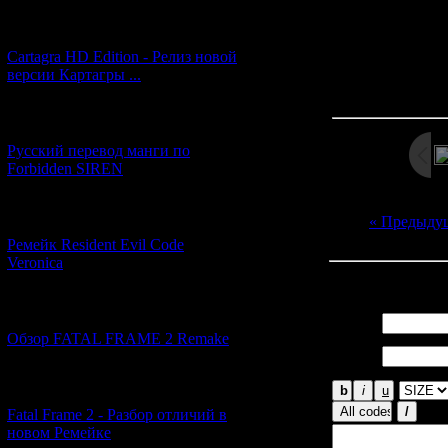
[27.06.2026] (4)
Cartagra HD Edition - Релиз новой
версии Картагры ...
Просмотров: 15
Дата: 
[21.06.2026] (6)
Русский перевод манги по
Forbidden SIREN
[07.06.2026] (2)
« Предыду
Ремейк Resident Evil Code
Veronica
Всего комментар
[19.04.2026] (28)
Имя *:
Обзор FATAL FRAME 2 Remake
Email
*:
[10.04.2026] (19)
Fatal Frame 2 - Разбор отличий в
новом Ремейке