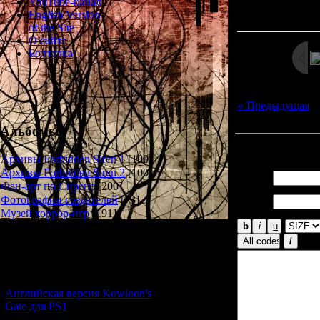
Просмотров: 140
YouTube-канал
Дата: 
English Version
of the Site
О сайте
Болталка
« Предыдущая
|
Альбомы
Всего комментар
Архивы Forbidden Siren 1
[100]
Архивы Forbidden Siren 2
[100]
Имя *:
Фан-арт по Сирене
[200]
Email
Фотографии создателей
[73]
*:
Музей хоррор-игр
[191]
Новости и обновления
[05.07.2026] (10)
Английская версия Kowloon's
Gate для PS1