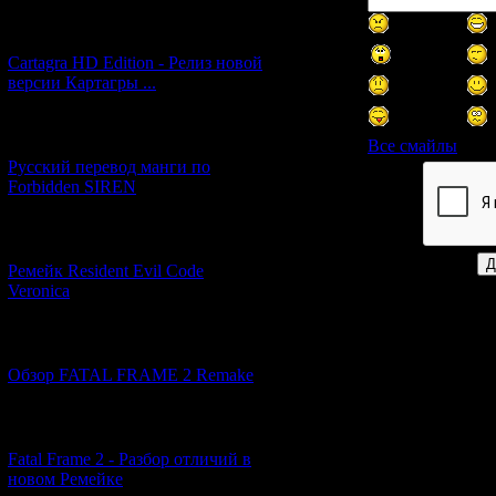
[27.06.2026] (4)
Cartagra HD Edition - Релиз новой
версии Картагры ...
[21.06.2026] (6)
Все смайлы
Русский перевод манги по
Forbidden SIREN
Код *:
[07.06.2026] (2)
Ремейк Resident Evil Code
Veronica
[19.04.2026] (28)
Обзор FATAL FRAME 2 Remake
[10.04.2026] (19)
Fatal Frame 2 - Разбор отличий в
новом Ремейке