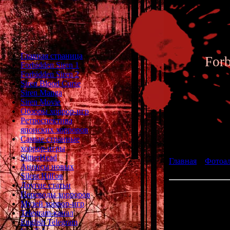
Главная страница
For
Forbidden Siren 1
Forbidden Siren 2
Siren Blood Curse
Siren Manga
Siren Movie
Обзоры хоррор-игр
Ретроспектива
японских хорроров
Фотоал
Самые странные
хоррор-игры
SlitterHead
Главная
»
Фотоа
Анонсы новых
fan art 087
Silent Hill'ов
Другие статьи
Переводы хорроров
Музей хоррор-игр
Telegram-канал
English Telegram