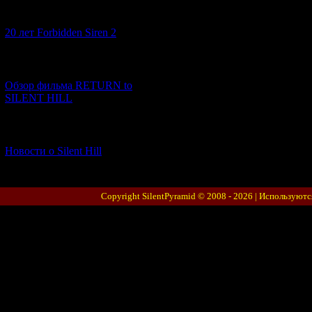
[10.02.2026] (1)
20 лет Forbidden Siren 2
[23.01.2026] (14)
Обзор фильма RETURN to
SILENT HILL
[06.01.2026] (11)
Новости о Silent Hill
Copyright SilentPyramid © 2008 - 2026 |
Используютс