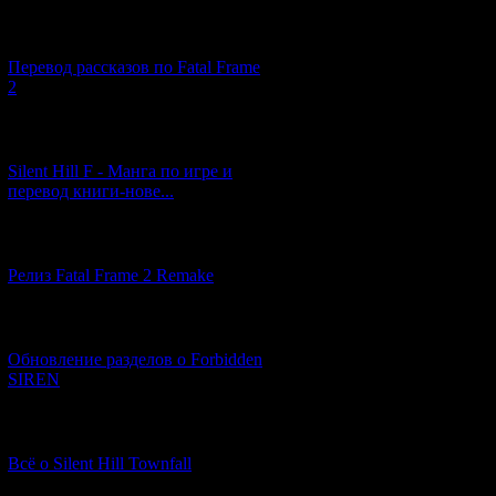
[03.04.2026] (4)
Перевод рассказов по Fatal Frame
2
[29.03.2026] (10)
Silent Hill F - Манга по игре и
перевод книги-нове...
[12.03.2026] (14)
Релиз Fatal Frame 2 Remake
[04.03.2026] (8)
Обновление разделов о Forbidden
SIREN
[13.02.2026] (20)
Всё о Silent Hill Townfall