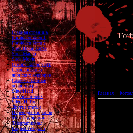
Главная страница
For
Forbidden Siren 1
Forbidden Siren 2
Siren Blood Curse
Siren Manga
Siren Movie
Обзоры хоррор-игр
Ретроспектива
японских хорроров
Фотоал
Самые странные
хоррор-игры
SlitterHead
Главная
»
Фотоа
Анонсы новых
Silent Hill'ов
Другие статьи
Переводы хорроров
Музей хоррор-игр
Telegram-канал
English Telegram