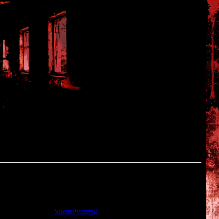
та: 22.11.2009 |
SilentPyramid