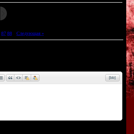
87
88
|
Следующая »