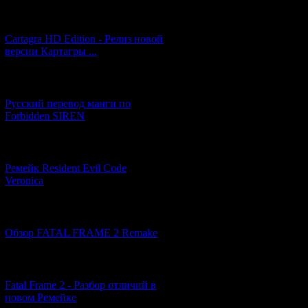
[27.06.2026] (4)
Cartagra HD Edition - Релиз новой
версии Картагры ...
[21.06.2026] (6)
Русский перевод манги по
Forbidden SIREN
[07.06.2026] (2)
Ремейк Resident Evil Code
Veronica
[19.04.2026] (30)
Обзор FATAL FRAME 2 Remake
[10.04.2026] (19)
Fatal Frame 2 - Разбор отличий в
новом Ремейке