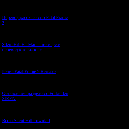
[03.04.2026] (4)
Перевод рассказов по Fatal Frame
2
[29.03.2026] (10)
Silent Hill F - Манга по игре и
перевод книги-нове...
[12.03.2026] (14)
Релиз Fatal Frame 2 Remake
[04.03.2026] (8)
Обновление разделов о Forbidden
SIREN
[13.02.2026] (20)
Всё о Silent Hill Townfall