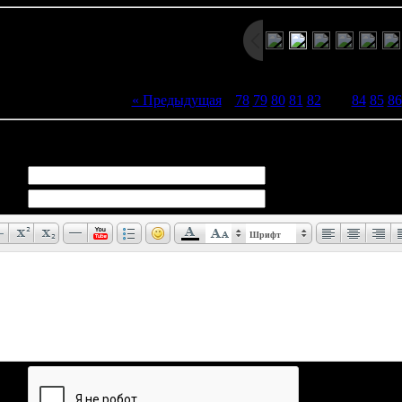
« Предыдущая
|
78
79
80
81
82
[
83
]
84
85
86
иев:
0
Шрифт