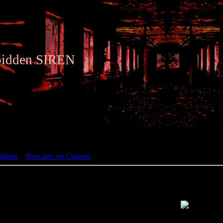
bidden SIREN
ьбом
льбом
»
Фан-арт по Сирене
» Siren fan art 083
Просмотров: 1350 | Размеры: 799x444px/148.4Kb | Да