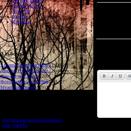
YouTube-канал
English Version
of the Site
О сайте
Болталка
Всего комментар
Альбомы
Имя *:
Email *:
Архивы Forbidden Siren 1
[100]
Архивы Forbidden Siren 2
[100]
Фан-арт по Сирене
[200]
Фотографии создателей
[73]
Музей хоррор-игр
[191]
Новости и обновления
[05.07.2026] (10)
Английская версия Kowloon's
Gate для PS1
Код *: