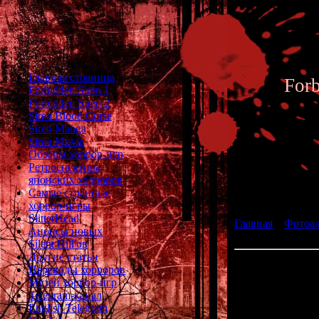
Главная страница
For
Forbidden Siren 1
Forbidden Siren 2
Siren Blood Curse
Siren Manga
Siren Movie
Обзоры хоррор-игр
Ретроспектива
японских хорроров
Фотоал
Самые странные
хоррор-игры
SlitterHead
Главная
»
Фотоа
Анонсы новых
Takumi Saito
Silent Hill'ов
Другие статьи
Такуми Са
Переводы хорроров
Музей хоррор-игр
Telegram-канал
English Telegram