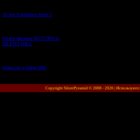
[10.02.2026] (1)
20 лет Forbidden Siren 2
[23.01.2026] (14)
Обзор фильма RETURN to
SILENT HILL
[06.01.2026] (11)
Новости о Silent Hill
Copyright SilentPyramid © 2008 - 2026 |
Используютс