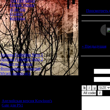
Просмотров: 192
YouTube-канал
Дата: 
English Version
of the Site
Просмотреть 
О сайте
Болталка
Альбомы
« Предыдущая
|
Архивы Forbidden Siren 1
[100]
Архивы Forbidden Siren 2
[100]
Всего комментар
Фан-арт по Сирене
[200]
Фотографии создателей
[73]
Имя *:
Музей хоррор-игр
[191]
Email
*:
Новости и обновления
[05.07.2026] (7)
Английская версия Kowloon's
Gate для PS1