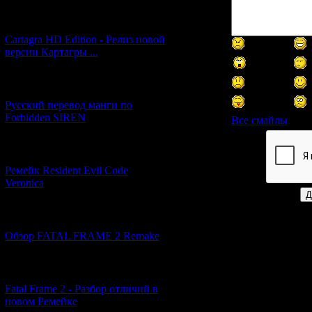
[27.06.2026] (4)
Cartagra HD Edition - Релиз новой
версии Картагры ...
[21.06.2026] (6)
Русский перевод манги по
Forbidden SIREN
Все смайлы
[07.06.2026] (2)
Код *:
Ремейк Resident Evil Code
Veronica
[19.04.2026] (28)
Обзор FATAL FRAME 2 Remake
[10.04.2026] (19)
Fatal Frame 2 - Разбор отличий в
новом Ремейке