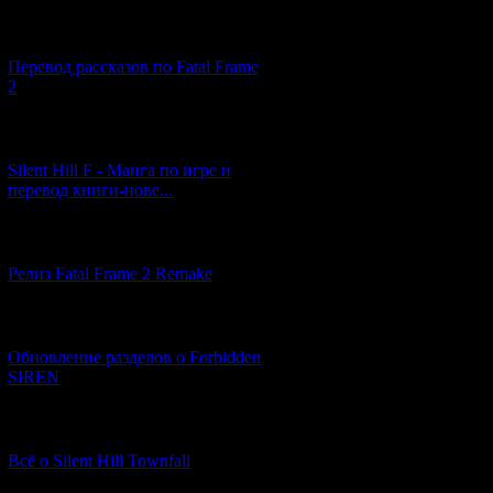
[03.04.2026] (4)
Перевод рассказов по Fatal Frame
2
[29.03.2026] (10)
Silent Hill F - Манга по игре и
перевод книги-нове...
[12.03.2026] (14)
Релиз Fatal Frame 2 Remake
[04.03.2026] (8)
Обновление разделов о Forbidden
SIREN
[13.02.2026] (20)
Всё о Silent Hill Townfall