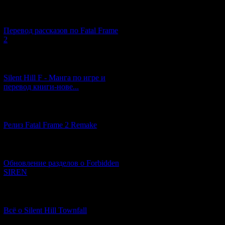
[03.04.2026] (4)
Перевод рассказов по Fatal Frame
2
[29.03.2026] (10)
Silent Hill F - Манга по игре и
перевод книги-нове...
[12.03.2026] (14)
Релиз Fatal Frame 2 Remake
[04.03.2026] (8)
Обновление разделов о Forbidden
SIREN
[13.02.2026] (20)
Всё о Silent Hill Townfall