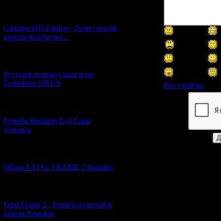
[27.06.2026] (4)
Cartagra HD Edition - Релиз новой
версии Картагры ...
[21.06.2026] (6)
Русский перевод манги по
Forbidden SIREN
Все смайлы
[07.06.2026] (2)
Код *:
Ремейк Resident Evil Code
Veronica
[19.04.2026] (28)
Обзор FATAL FRAME 2 Remake
[10.04.2026] (19)
Fatal Frame 2 - Разбор отличий в
новом Ремейке