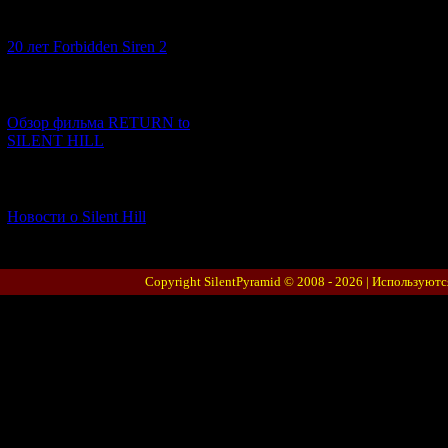
[10.02.2026] (1)
20 лет Forbidden Siren 2
[23.01.2026] (14)
Обзор фильма RETURN to
SILENT HILL
[06.01.2026] (11)
Новости о Silent Hill
Copyright SilentPyramid © 2008 - 2026 |
Используютс