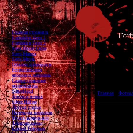
Главная страница
For
Forbidden Siren 1
Forbidden Siren 2
Siren Blood Curse
Siren Manga
Siren Movie
Обзоры хоррор-игр
Ретроспектива
японских хорроров
Фотоал
Самые странные
хоррор-игры
SlitterHead
Главная
»
Фотоа
Анонсы новых
Stephan Fisher
Silent Hill'ов
Другие статьи
Актёр прим
Переводы хорроров
Музей хоррор-игр
Telegram-канал
English Telegram