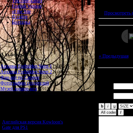
Просмотров: 192
YouTube-канал
Дата: 
English Version
of the Site
Просмотреть 
О сайте
Болталка
Альбомы
« Предыдущая
|
Архивы Forbidden Siren 1
[100]
Архивы Forbidden Siren 2
[100]
Всего комментар
Фан-арт по Сирене
[200]
Фотографии создателей
[73]
Имя *:
Музей хоррор-игр
[191]
Email
*:
Новости и обновления
[05.07.2026] (6)
Английская версия Kowloon's
Gate для PS1