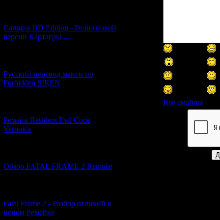
[27.06.2026] (4)
Cartagra HD Edition - Релиз новой
версии Картагры ...
[21.06.2026] (6)
Русский перевод манги по
Forbidden SIREN
Все смайлы
[07.06.2026] (2)
Ремейк Resident Evil Code
Код *:
Veronica
[19.04.2026] (30)
Обзор FATAL FRAME 2 Remake
[10.04.2026] (19)
Fatal Frame 2 - Разбор отличий в
новом Ремейке