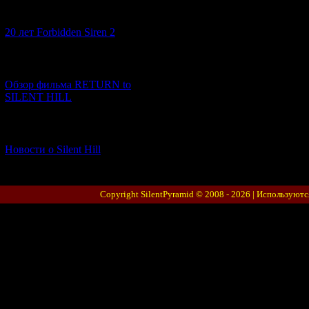
[10.02.2026] (1)
20 лет Forbidden Siren 2
[23.01.2026] (14)
Обзор фильма RETURN to
SILENT HILL
[06.01.2026] (11)
Новости о Silent Hill
Copyright SilentPyramid © 2008 - 2026 |
Используютс