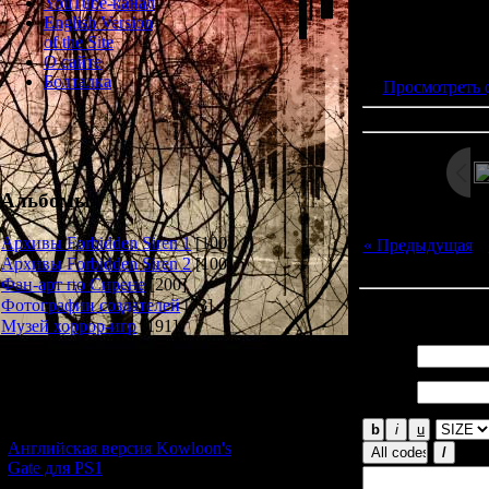
YouTube-канал
English Version
Просмотров: 208
of the Site
Дата: 
О сайте
Болталка
Просмотреть 
Альбомы
Архивы Forbidden Siren 1
[100]
« Предыдущая
|
Архивы Forbidden Siren 2
[100]
Фан-арт по Сирене
[200]
Фотографии создателей
[73]
Всего комментар
Музей хоррор-игр
[191]
Имя *:
Новости и обновления
Email
*:
[05.07.2026] (10)
Английская версия Kowloon's
Gate для PS1