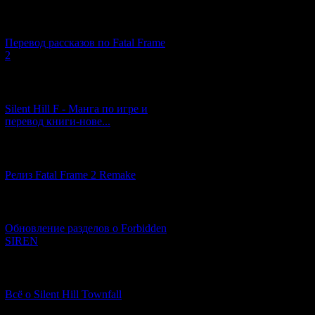
[03.04.2026] (4)
Перевод рассказов по Fatal Frame
2
[29.03.2026] (10)
Silent Hill F - Манга по игре и
перевод книги-нове...
[12.03.2026] (14)
Релиз Fatal Frame 2 Remake
[04.03.2026] (8)
Обновление разделов о Forbidden
SIREN
[13.02.2026] (20)
Всё о Silent Hill Townfall