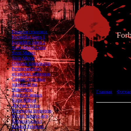
Главная страница
For
Forbidden Siren 1
Forbidden Siren 2
Siren Blood Curse
Siren Manga
Siren Movie
Обзоры хоррор-игр
Ретроспектива
японских хорроров
Фотоал
Самые странные
хоррор-игры
SlitterHead
Главная
»
Фотоа
Анонсы новых
страшный баг
Silent Hill'ов
Другие статьи
На фото Кеичир
Переводы хорроров
жуткий баг, сл
Музей хоррор-игр
Telegram-канал
English Telegram