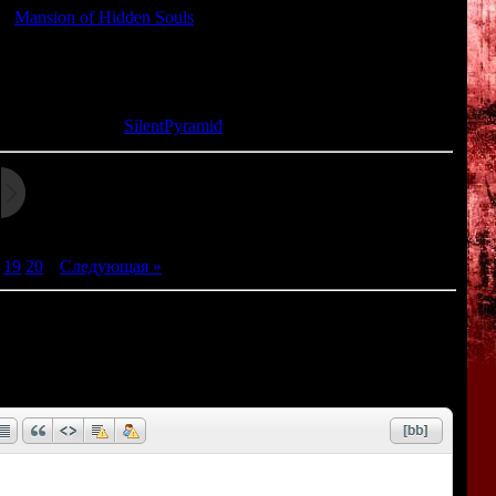
ка
Mansion of Hidden Souls
.
ют человеческие души, принявшие облик бабочек.
та: 30.01.2014 |
SilentPyramid
19
20
|
Следующая »