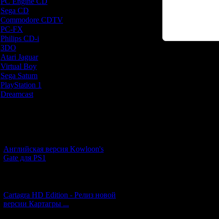
PC Engine CD
[7]
Sega CD
[5]
Commodore CDTV
[1]
PC-FX
[1]
Philips CD-i
[1]
3DO
[9]
Atari Jaguar
[1]
Код *:
Virtual Boy
[1]
Sega Saturn
[20]
PlayStation 1
[51]
Dreamcast
[12]
Новости и обновления
[05.07.2026] (7)
Английская версия Kowloon's
Gate для PS1
[27.06.2026] (4)
Cartagra HD Edition - Релиз новой
версии Картагры ...