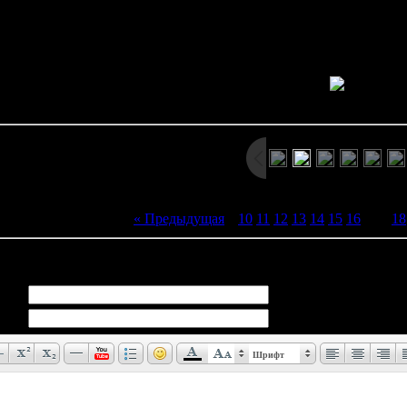
Продолжение классического сеговского ужасти
новь предстоит вернуться в странный особняк, в котором обита
Просмотров: 2389 | Размеры: 800x600px/242.1Kb | Да
« Предыдущая
|
10
11
12
13
14
15
16
[
17
]
18
иев:
0
Шрифт