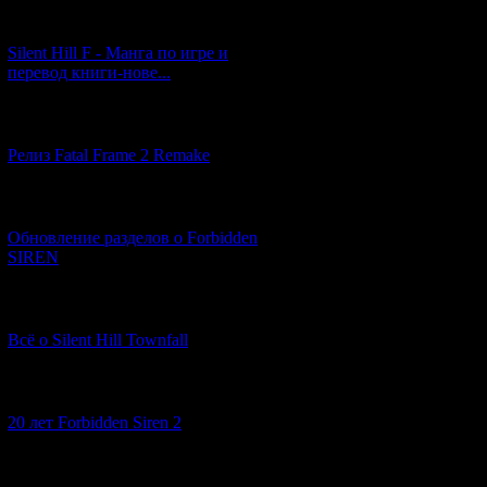
[29.03.2026] (10)
Silent Hill F - Манга по игре и
перевод книги-нове...
[12.03.2026] (14)
Релиз Fatal Frame 2 Remake
[04.03.2026] (8)
Обновление разделов о Forbidden
SIREN
[13.02.2026] (20)
Всё о Silent Hill Townfall
[10.02.2026] (1)
20 лет Forbidden Siren 2
[23.01.2026] (14)