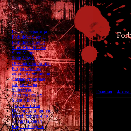
Главная страница
For
Forbidden Siren 1
Forbidden Siren 2
Siren Blood Curse
Siren Manga
Siren Movie
Обзоры хоррор-игр
Ретроспектива
японских хорроров
Фотоал
Самые странные
хоррор-игры
SlitterHead
Главная
»
Фотоа
Анонсы новых
Silent Hill'ов
Другие статьи
Переводы хорроров
Музей хоррор-игр
Telegram-канал
English Telegram