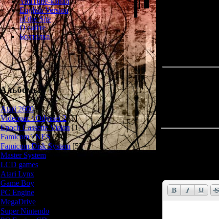
YouTube-канал
English Version
Нам в
of the Site
О сайте
Болталка
Альбомы
Atari 2600
[3]
Videopac \ Odyssei 2
[1]
Epoch Cassette Vision
[1]
Famicom \ NES
[25]
Всего комментар
Famicom Disk System
[5]
Master System
[5]
Имя *:
LCD games
[2]
Email *:
Atari Lynx
[1]
Game Boy
[6]
PC Engine
[8]
MegaDrive
[7]
Super Nintendo
[18]