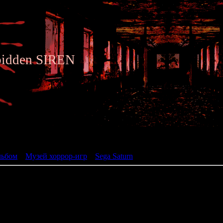
bidden SIREN
ьбом
льбом
»
Музей хоррор-игр
»
Sega Saturn
» Shinsetsu Yumemi Yakata
Shinsetsu Yumemi Yakata ~Tobira no Oku
(真説・夢見館 扉の奥に誰か
жанр: Adventure
разработчик: System Sa
год: 1994