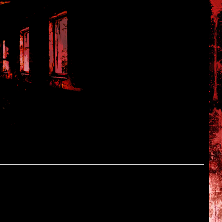
 ni Dareka ga...~
が・・・)
com