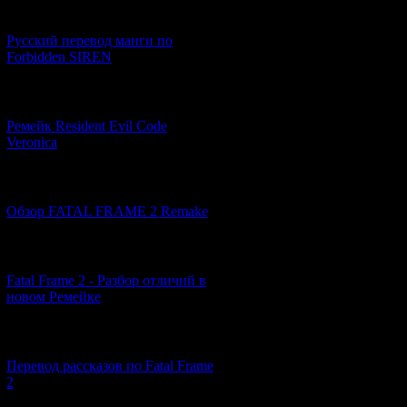
[21.06.2026] (6)
Русский перевод манги по
Forbidden SIREN
[07.06.2026] (2)
Ремейк Resident Evil Code
Veronica
[19.04.2026] (28)
Обзор FATAL FRAME 2 Remake
[10.04.2026] (19)
Fatal Frame 2 - Разбор отличий в
новом Ремейке
[03.04.2026] (4)
Перевод рассказов по Fatal Frame
2