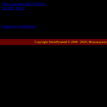
Обзор фильма RETURN to
SILENT HILL
[06.01.2026] (11)
Новости о Silent Hill
Copyright SilentPyramid © 2008 - 2026 |
Используютс