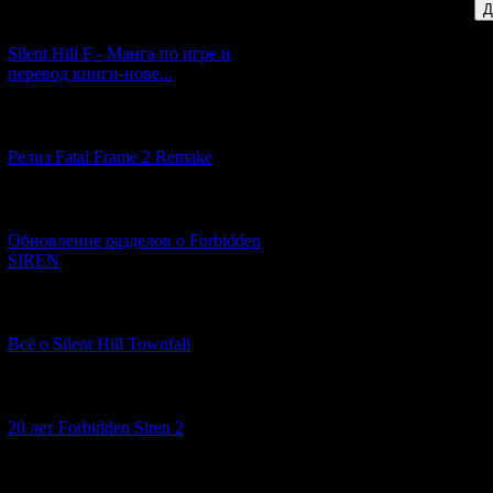
[29.03.2026] (10)
Silent Hill F - Манга по игре и
перевод книги-нове...
[12.03.2026] (14)
Релиз Fatal Frame 2 Remake
[04.03.2026] (8)
Обновление разделов о Forbidden
SIREN
[13.02.2026] (20)
Всё о Silent Hill Townfall
[10.02.2026] (1)
20 лет Forbidden Siren 2
[23.01.2026] (14)