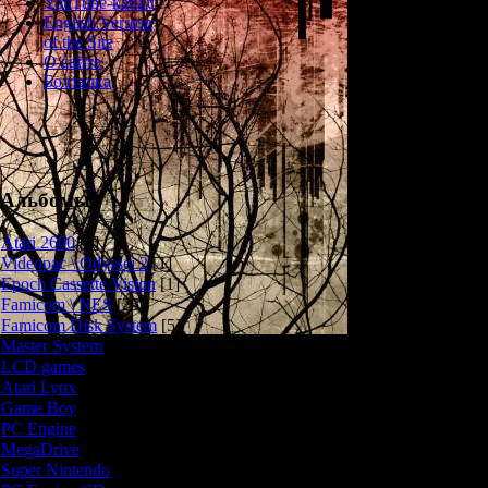
YouTube-канал
В Nightruth 2 
English Version
Мария (однокла
of the Site
О сайте
На этот 
Болталка
1) "Корабль-
морскую поездку
терпит круше
Альбомы
2) "Джек-Потро
к бабушке в Лон
Atari 2600
[3]
терзать кош
Videopac \ Odyssei 2
[1]
становится св
Epoch Cassette Vision
[1]
Вскоре выясняе
Famicom \ NES
[25]
самом деле - 
Famicom Disk System
[5]
легендарног
Master System
[5]
3) "Явления 
LCD games
[2]
рассказывает о
Atari Lynx
[1]
людям приходят 
Game Boy
[6]
на реальных со
PC Engine
[8]
Марии", прои
MegaDrive
[7]
Super Nintendo
[18]
Во второй част