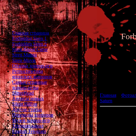
Главная страница
For
Forbidden Siren 1
Forbidden Siren 2
Siren Blood Curse
Siren Manga
Siren Movie
Обзоры хоррор-игр
Ретроспектива
японских хорроров
Фотоал
Самые странные
хоррор-игры
SlitterHead
Главная
»
Фотоа
Анонсы новых
Saturn
» Nightruth
Silent Hill'ов
Другие статьи
Переводы хорроров
Музей хоррор-игр
р
Telegram-канал
English Telegram