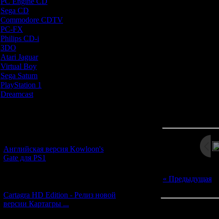
PC Engine CD
[7]
развилки и сд
Sega CD
[5]
повлиять на ра
Commodore CDTV
[1]
просто выби
PC-FX
[1]
начальном м
Philips CD-i
[1]
"интерактив
3DO
[9]
оформление и
Atari Jaguar
[1]
первая часть с
Virtual Boy
[1]
Nightruth 
Sega Saturn
[20]
PlayStation 1
[51]
Dreamcast
[12]
Просмотров: 260
Новости и обновления
Дата: 
[05.07.2026] (7)
Английская версия Kowloon's
Gate для PS1
« Предыдущая
|
[27.06.2026] (4)
Cartagra HD Edition - Релиз новой
версии Картагры ...
Всего комментар