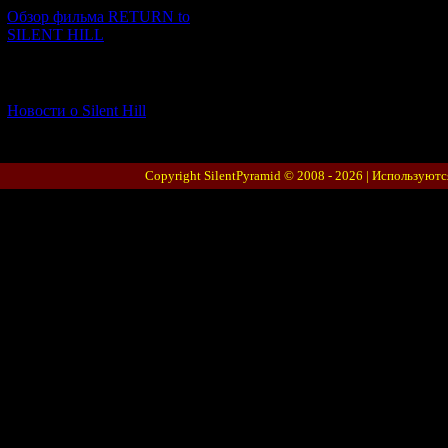
Обзор фильма RETURN to
SILENT HILL
[06.01.2026] (11)
Новости о Silent Hill
Copyright SilentPyramid © 2008 - 2026 |
Используютс