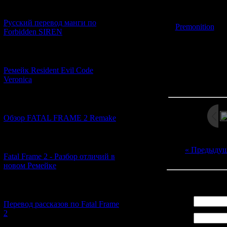
блещет качест
[21.06.2026] (6)
вполне может 
Русский перевод манги по
Premonition
- п
Forbidden SIREN
похожи по сти
[07.06.2026] (2)
Ремейк Resident Evil Code
Просмотров: 312
Veronica
Дата: 
[19.04.2026] (30)
Обзор FATAL FRAME 2 Remake
[10.04.2026] (19)
« Предыду
Fatal Frame 2 - Разбор отличий в
новом Ремейке
Всего комментар
[03.04.2026] (4)
Имя *:
Перевод рассказов по Fatal Frame
2
Email
*: