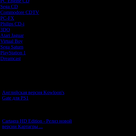
PC Engine CD
[7]
адвенчуры - хо
Sega CD
[5]
организации и 
Commodore CDTV
[1]
от них разл
PC-FX
[1]
Philips CD-i
[1]
2) Периодическ
3DO
[9]
альтернатив
Atari Jaguar
[1]
монстрами. 
Virtual Boy
[1]
похожа на Sile
Sega Saturn
[20]
мрачным локаци
PlayStation 1
[51]
сражаемся с 
Dreamcast
[12]
геймплейной о
возможность п
выбрать либо в
Новости и обновления
[05.07.2026] (10)
Задумка у 
реализована 
Английская версия Kowloon's
получился 
Gate для PS1
абсолютно о
физиономия гл
[27.06.2026] (4)
диалоги не озв
(состояще
Cartagra HD Edition - Релиз новой
бесконечнос
версии Картагры ...
раздражение даж
В общем, игра