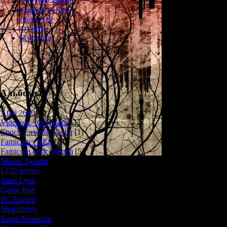
YouTube-канал
Игра базир
English Version
киноужастике
of the Site
отличается от 
О сайте
новая ист
Болталка
Главной герои
молодая де
исследовательс
этой лабо
таинственных с
Альбомы
от неизвестной
разобраться в п
Atari 2600
[3]
выясняет одну
Videopac \ Odyssei 2
[1]
учёных на к
Epoch Cassette Vision
[1]
программа под 
Famicom \ NES
[25]
запустить эту 
Famicom Disk System
[5]
сообщение - "
Master System
[5]
LCD games
[2]
Игровой процес
Atari Lynx
[1]
две фазы - эпи
Game Boy
[6]
альтернати
PC Engine
[8]
отли
MegaDrive
[7]
Super Nintendo
[18]
1) Сцены в ре