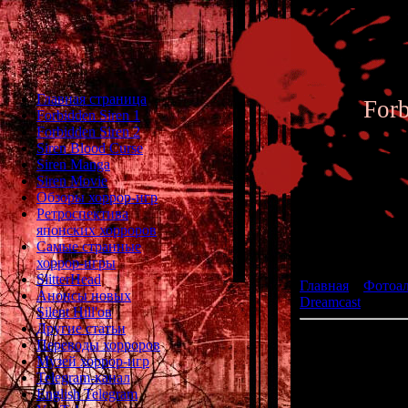
Главная страница
For
Forbidden Siren 1
Forbidden Siren 2
Siren Blood Curse
Siren Manga
Siren Movie
Обзоры хоррор-игр
Ретроспектива
японских хорроров
Фотоал
Самые странные
хоррор-игры
SlitterHead
Главная
»
Фотоа
Анонсы новых
Dreamcast
» The 
Silent Hill'ов
Другие статьи
Переводы хорроров
жа
Музей хоррор-игр
ра
Telegram-канал
English Telegram