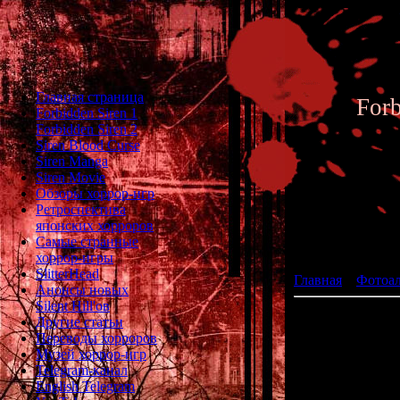
Главная страница
For
Forbidden Siren 1
Forbidden Siren 2
Siren Blood Curse
Siren Manga
Siren Movie
Обзоры хоррор-игр
Ретроспектива
японских хорроров
Фотоал
Самые странные
хоррор-игры
SlitterHead
Главная
»
Фотоа
Анонсы новых
Silent Hill'ов
Другие статьи
Переводы хорроров
Музей хоррор-игр
Telegram-канал
English Telegram