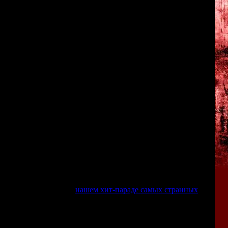
ны, для человечества наступили тяжёлые времена: города
людям приходится жить в подземных сооружениях.
 она отправляется на поезде в Нео-Токио, но эта поездка
ие - в итоге Аллура оказывается вынуждена блуждать по
 путешествие по жуткому подземному миру, населённому
и прочими странными обитателями.
и RPG. Исследование локаций выполнено в форме FMV-
м по подземке, ищем полезные предметы и общаемся с
тать мысли людей. Так что мы можем "просканировать" всех
 придётся сражаться с разными монстрами и маньяками -
вней развития - причём, очки опыта даются не только за
лей.
у, в игре царит тотальное безумие. Бои с врагами и сцены
большинство персонажей - шизанутые на полную катушку
е 150 персов).
 почётное 5-е место в
нашем хит-параде самых странных