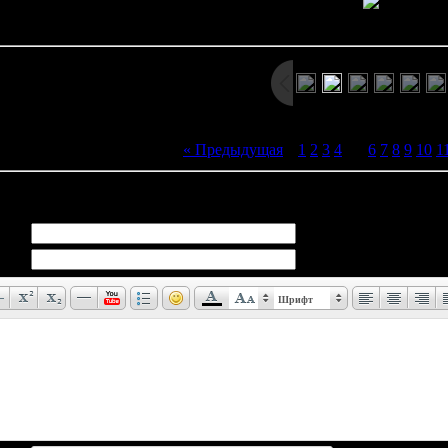
Просмотров: 4217 | Размеры: 800x600px/696.6Kb | Да
« Предыдущая
|
1
2
3
4
[
5
]
6
7
8
9
10
1
иев:
0
Шрифт