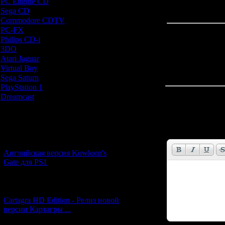
PC Engine CD
[7]
Sega CD
[5]
Commodore CDTV
[1]
PC-FX
[1]
Philips CD-i
[1]
3DO
[9]
Atari Jaguar
[1]
Virtual Boy
[1]
Sega Saturn
[20]
PlayStation 1
[51]
Всего комментар
Dreamcast
[12]
Новости и обновления
Имя *:
Email *:
[05.07.2026] (11)
Английская версия Kowloon's
Gate для PS1
[27.06.2026] (4)
Cartagra HD Edition - Релиз новой
версии Картагры ...