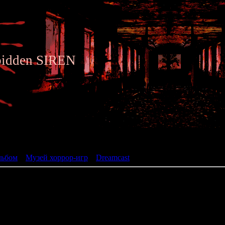
bidden SIREN
ьбом
льбом
»
Музей хоррор-игр
»
Dreamcast
» DeSpiria
DeSpiria
жанр: Adventure \ RPG
разработчик: Dennou Eiz
год: 2000
Психоделично-постапокалиптический хоррор от