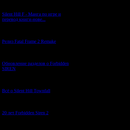
[29.03.2026] (10)
Silent Hill F - Манга по игре и
перевод книги-нове...
[12.03.2026] (14)
Релиз Fatal Frame 2 Remake
[04.03.2026] (8)
Обновление разделов о Forbidden
SIREN
[13.02.2026] (20)
Всё о Silent Hill Townfall
[10.02.2026] (1)
20 лет Forbidden Siren 2
[23.01.2026] (14)