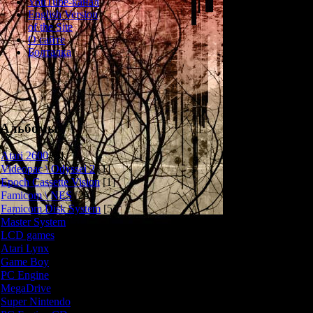
YouTube-канал
English Version
События игры п
of the Site
лежат в
О сайте
Болталка
Главной герои
оборачиваетс
мрачным полуз
Геймплей в 
Альбомы
адвенчуры с
персонажами. У 
Atari 2600
[3]
встреченных п
Videopac \ Odyssei 2
[1]
боевые сцены 
Epoch Cassette Vision
[1]
Famicom \ NES
[25]
Famicom Disk System
[5]
DeSpiria облада
Master System
[5]
чтения мыслей
LCD games
[2]
Atari Lynx
[1]
Из-за высоког
Game Boy
[6]
PC Engine
[8]
MegaDrive
[7]
Super Nintendo
[18]