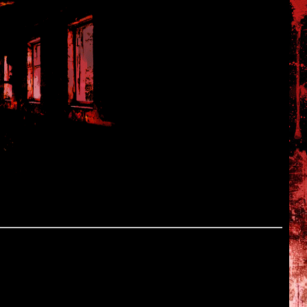
ou
 создателей "HellNight".