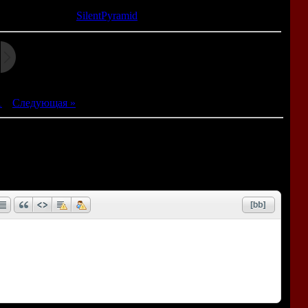
та: 19.11.2014 |
SilentPyramid
1
|
Следующая »