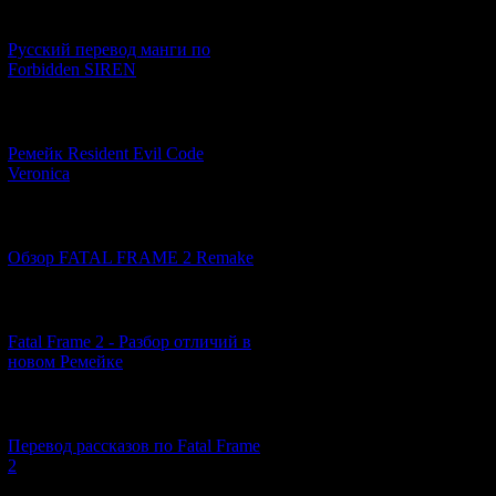
[21.06.2026] (6)
Код *:
Русский перевод манги по
Forbidden SIREN
[07.06.2026] (2)
Ремейк Resident Evil Code
Veronica
[19.04.2026] (30)
Обзор FATAL FRAME 2 Remake
[10.04.2026] (19)
Fatal Frame 2 - Разбор отличий в
новом Ремейке
[03.04.2026] (4)
Перевод рассказов по Fatal Frame
2