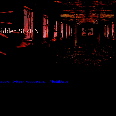
bidden SIREN
ьбом
льбом
»
Музей хоррор-игр
»
MegaDrive
» SplatterHouse 3
SplatterHouse 3
жанр: Beat'em Up
разработчик: Namco
год: 1993
ь трилогии "SplatterHouse". Мрачный дизайн, обилие жестокости