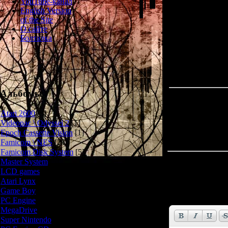
YouTube-канал
всё это сделало
English Version
of the Site
О сайте
Болталка
Альбомы
Atari 2600
[3]
Videopac \ Odyssei 2
[1]
Epoch Cassette Vision
[1]
Famicom \ NES
[25]
Famicom Disk System
[5]
Всего комментар
Master System
[5]
LCD games
[2]
Atari Lynx
[1]
Имя *:
Game Boy
[6]
Email *:
PC Engine
[8]
MegaDrive
[7]
Super Nintendo
[18]