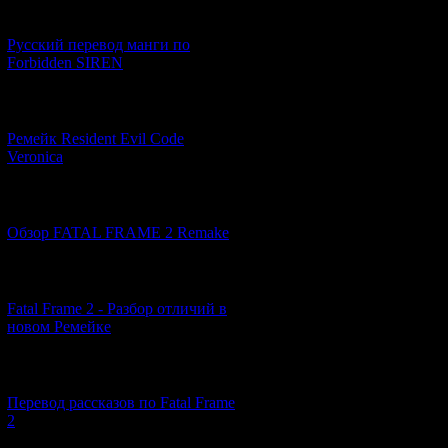
[21.06.2026] (6)
Русский перевод манги по
Forbidden SIREN
[07.06.2026] (2)
Ремейк Resident Evil Code
Veronica
[19.04.2026] (28)
Обзор FATAL FRAME 2 Remake
[10.04.2026] (19)
Fatal Frame 2 - Разбор отличий в
новом Ремейке
[03.04.2026] (4)
Перевод рассказов по Fatal Frame
2