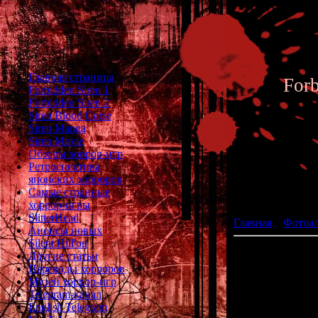
Главная страница
For
Forbidden Siren 1
Forbidden Siren 2
Siren Blood Curse
Siren Manga
Siren Movie
Обзоры хоррор-игр
Ретроспектива
японских хорроров
Фотоал
Самые странные
хоррор-игры
SlitterHead
Главная
»
Фотоа
Анонсы новых
Silent Hill'ов
Другие статьи
Переводы хорроров
Музей хоррор-игр
Telegram-канал
English Telegram
Финальная част