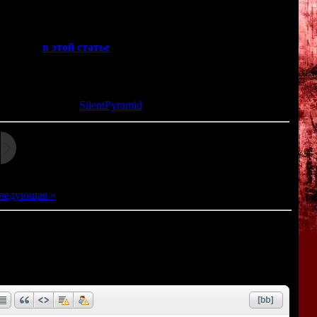
ивов на Sega MegaDrive. Даже спустя 20 лет после релиза,
ов по всему миру.
читать >>
в этой статье
<<
та: 28.03.2013 |
SilentPyramid
ледующая »