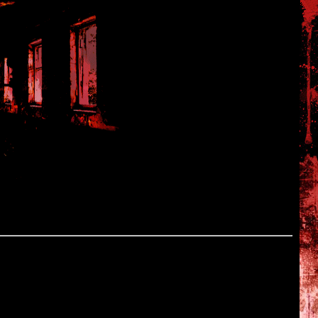
, трагичная история, зловещая атмосфера, нелинейность -