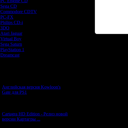
PC Engine CD
[7]
Sega CD
[5]
Commodore CDTV
[1]
PC-FX
[1]
Philips CD-i
[1]
3DO
[9]
Atari Jaguar
[1]
Virtual Boy
[1]
Sega Saturn
[20]
Код *:
PlayStation 1
[51]
Dreamcast
[12]
Новости и обновления
[05.07.2026] (9)
Английская версия Kowloon's
Gate для PS1
[27.06.2026] (4)
Cartagra HD Edition - Релиз новой
версии Картагры ...