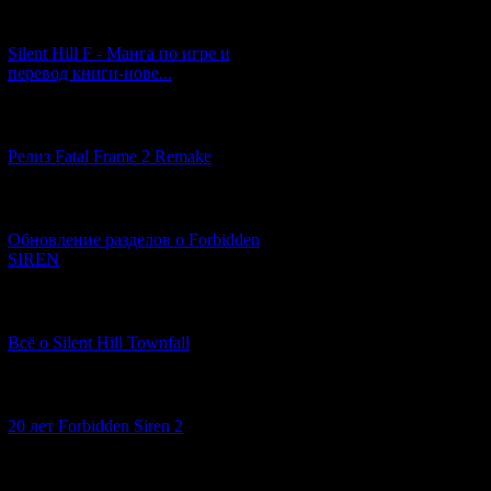
[29.03.2026] (10)
Silent Hill F - Манга по игре и
перевод книги-нове...
[12.03.2026] (14)
Релиз Fatal Frame 2 Remake
[04.03.2026] (8)
Обновление разделов о Forbidden
SIREN
[13.02.2026] (20)
Всё о Silent Hill Townfall
[10.02.2026] (1)
20 лет Forbidden Siren 2
[23.01.2026] (14)