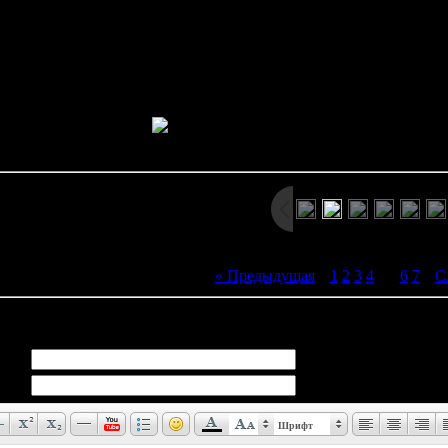
 SplatterHouse 3 одним из самых ярких и запоминающихся эксклюз
у игры до сих пор есть много поклонник
Подробное описание SplatterHouse 3 можно по
Просмотров: 2805 | Размеры: 800x600px/261.9Kb | Да
« Предыдущая
|
1
2
3
4
[
5
]
6
7
|
С
иев:
0
Шрифт