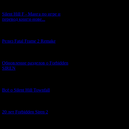
[29.03.2026] (10)
Silent Hill F - Манга по игре и
перевод книги-нове...
[12.03.2026] (14)
Релиз Fatal Frame 2 Remake
[04.03.2026] (8)
Обновление разделов о Forbidden
SIREN
[13.02.2026] (20)
Всё о Silent Hill Townfall
[10.02.2026] (1)
20 лет Forbidden Siren 2
[23.01.2026] (14)