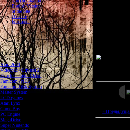
YouTube-канал
Сиквел аркадно
English Version
вышедший экск
of the Site
раз Рику пред
О сайте
чтобы ожив
Болталка
погибш
Подробный обзо
Альбомы
Atari 2600
[3]
Просмотров: 267
Videopac \ Odyssei 2
[1]
Дата: 
Epoch Cassette Vision
[1]
Famicom \ NES
[25]
Famicom Disk System
[5]
Master System
[5]
LCD games
[2]
Atari Lynx
[1]
Game Boy
[6]
« Предыдуща
PC Engine
[8]
MegaDrive
[7]
Всего комментар
Super Nintendo
[18]