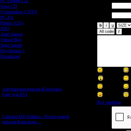
PC Engine CD
[7]
Имя *:
Sega CD
[5]
Commodore CDTV
[1]
Email
PC-FX
[1]
*:
Philips CD-i
[1]
3DO
[9]
Atari Jaguar
[1]
Virtual Boy
[1]
Sega Saturn
[20]
PlayStation 1
[51]
Dreamcast
[12]
Новости и обновления
[05.07.2026] (8)
Английская версия Kowloon's
Gate для PS1
Все смайлы
[27.06.2026] (4)
Cartagra HD Edition - Релиз новой
Код *:
версии Картагры ...