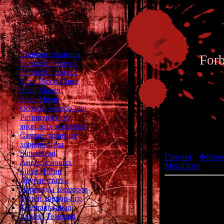
Главная страница
For
Forbidden Siren 1
Forbidden Siren 2
Siren Blood Curse
Siren Manga
Siren Movie
Обзоры хоррор-игр
Ретроспектива
японских хорроров
Фотоал
Самые странные
хоррор-игры
SlitterHead
Главная
»
Фотоа
Анонсы новых
MegaDrive
» Spla
Silent Hill'ов
Другие статьи
Переводы хорроров
жа
Музей хоррор-игр
р
Telegram-канал
English Telegram