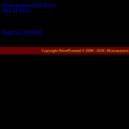
Обзор фильма RETURN to
SILENT HILL
[06.01.2026] (11)
Новости о Silent Hill
Copyright SilentPyramid © 2008 - 2026 |
Используютс