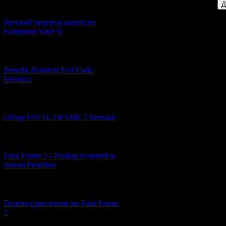
[21.06.2026] (6)
Русский перевод манги по
Forbidden SIREN
[07.06.2026] (2)
Ремейк Resident Evil Code
Veronica
[19.04.2026] (28)
Обзор FATAL FRAME 2 Remake
[10.04.2026] (19)
Fatal Frame 2 - Разбор отличий в
новом Ремейке
[03.04.2026] (4)
Перевод рассказов по Fatal Frame
2