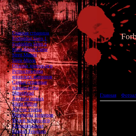
Главная страница
For
Forbidden Siren 1
Forbidden Siren 2
Siren Blood Curse
Siren Manga
Siren Movie
Обзоры хоррор-игр
Ретроспектива
японских хорроров
Фотоал
Самые странные
хоррор-игры
SlitterHead
Главная
»
Фотоа
Анонсы новых
Silent Hill'ов
Другие статьи
Переводы хорроров
Музей хоррор-игр
Telegram-канал
English Telegram