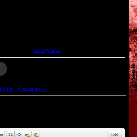
p
amed to its fellow, who sought shelter deep underground, its call
ng disaster and misfortune to any who wander in its path.
та: 09.06.2015 |
SilentPyramid
99
100
|
Следующая »