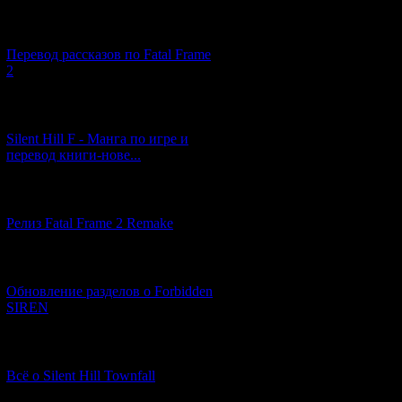
[03.04.2026] (4)
Перевод рассказов по Fatal Frame
2
[29.03.2026] (10)
Silent Hill F - Манга по игре и
перевод книги-нове...
[12.03.2026] (14)
Релиз Fatal Frame 2 Remake
[04.03.2026] (8)
Обновление разделов о Forbidden
SIREN
[13.02.2026] (20)
Всё о Silent Hill Townfall