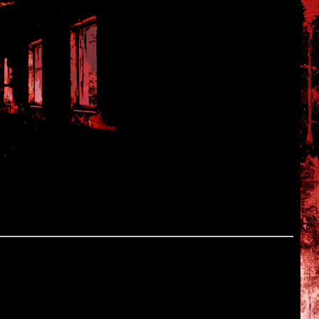
 3
deep