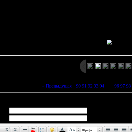
The Denizen of the Dee
f the ancient entities that escaped into the ocean depths. Though it scre
wered. The grief-stricken cries of the Otoshigo shakes the seas, bringi
Просмотров: 1312 | Размеры: 507x316px/38.8Kb | Да
« Предыдущая
|
90
91
92
93
94
[
95
]
96
97
98
иев:
0
Шрифт