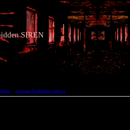
bidden SIREN
ьбом
льбом
»
Архивы Forbidden Siren 2
» Siren 2 - Archive 095
095 - Old Scroll-Chapter
Character: Otoshigo
Time: 23:00
Place: Underwater
Required: Rise up from the 