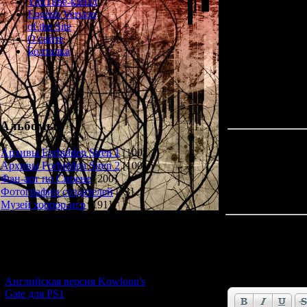
YouTube-канал
English Version
of the Site
О сайте
Otoshigo is one o
Болталка
went unans
Альбомы
Архивы Forbidden Siren 1
[100]
Архивы Forbidden Siren 2
[100]
Фан-арт по Сирене
[200]
Фотографии создателей
[73]
Музей хоррор-игр
[191]
Всего комментар
Новости и обновления
Имя *:
[05.07.2026] (11)
Email *:
Английская версия Kowloon's
Gate для PS1