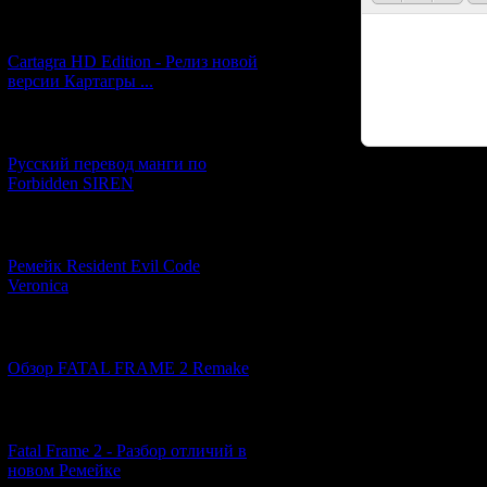
[27.06.2026] (4)
Cartagra HD Edition - Релиз новой
версии Картагры ...
[21.06.2026] (6)
Русский перевод манги по
Forbidden SIREN
Код *:
[07.06.2026] (2)
Ремейк Resident Evil Code
Veronica
[19.04.2026] (29)
Обзор FATAL FRAME 2 Remake
[10.04.2026] (19)
Fatal Frame 2 - Разбор отличий в
новом Ремейке