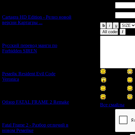
Имя *:
[27.06.2026] (4)
Email
Cartagra HD Edition - Релиз новой
*:
версии Картагры ...
[21.06.2026] (6)
Русский перевод манги по
Forbidden SIREN
[07.06.2026] (2)
Ремейк Resident Evil Code
Veronica
[19.04.2026] (28)
Обзор FATAL FRAME 2 Remake
Все смайлы
[10.04.2026] (19)
Код *:
Fatal Frame 2 - Разбор отличий в
новом Ремейке