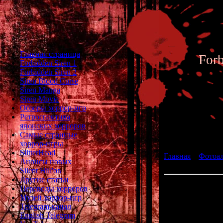
Главная страница
For
Forbidden Siren 1
Forbidden Siren 2
Siren Blood Curse
Siren Manga
Siren Movie
Обзоры хоррор-игр
Ретроспектива
японских хорроров
Фотоал
Самые странные
хоррор-игры
SlitterHead
Главная
»
Фотоа
Анонсы новых
Siren 2 - Archive 
Silent Hill'ов
Другие статьи
Переводы хорроров
Музей хоррор-игр
Ch
Telegram-канал
English Telegram
Place: Shi