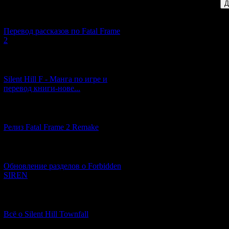
[03.04.2026] (4)
Перевод рассказов по Fatal Frame
2
[29.03.2026] (10)
Silent Hill F - Манга по игре и
перевод книги-нове...
[12.03.2026] (14)
Релиз Fatal Frame 2 Remake
[04.03.2026] (8)
Обновление разделов о Forbidden
SIREN
[13.02.2026] (20)
Всё о Silent Hill Townfall