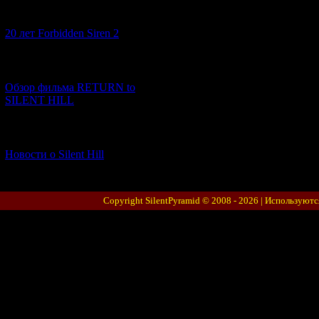
[10.02.2026] (1)
20 лет Forbidden Siren 2
[23.01.2026] (14)
Обзор фильма RETURN to
SILENT HILL
[06.01.2026] (11)
Новости о Silent Hill
Copyright SilentPyramid © 2008 - 2026 |
Используютс