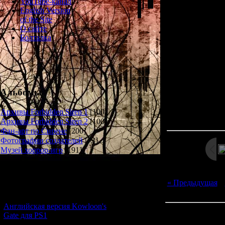
YouTube-канал
Required: 
English Version
of the Site
The "time capsule
О сайте
and other junk. Th
Болталка
over the years sm
kids who buried t
a treasured memor
Альбомы
Просмотров: 13
Архивы Forbidden Siren 1
[100]
Дата: 
Архивы Forbidden Siren 2
[100]
Фан-арт по Сирене
[200]
Фотографии создателей
[73]
Музей хоррор-игр
[191]
Новости и обновления
« Предыдущая
|
[05.07.2026] (7)
Английская версия Kowloon's
Всего комментар
Gate для PS1