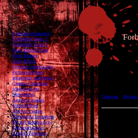
Главная страница
For
Forbidden Siren 1
Forbidden Siren 2
Siren Blood Curse
Siren Manga
Siren Movie
Обзоры хоррор-игр
Ретроспектива
японских хорроров
Фотоал
Самые странные
хоррор-игры
SlitterHead
Главная
»
Фотоа
Анонсы новых
Siren 2 - Archive 
Silent Hill'ов
Другие статьи
049 -
Переводы хорроров
Музей хоррор-игр
Ch
Telegram-канал
English Telegram
Place: Aono