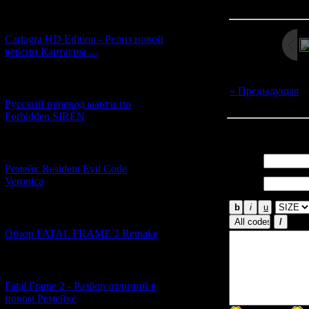
Дата: 
[27.06.2026] (4)
Cartagra HD Edition - Релиз новой
версии Картагры ...
[21.06.2026] (6)
« Предыдущая
|
Русский перевод манги по
Forbidden SIREN
Всего комментар
[07.06.2026] (2)
Имя *:
Ремейк Resident Evil Code
Email
Veronica
*:
[19.04.2026] (28)
Обзор FATAL FRAME 2 Remake
[10.04.2026] (19)
Fatal Frame 2 - Разбор отличий в
новом Ремейке