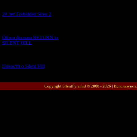
[10.02.2026] (1)
20 лет Forbidden Siren 2
[23.01.2026] (14)
Обзор фильма RETURN to
SILENT HILL
[06.01.2026] (11)
Новости о Silent Hill
Copyright SilentPyramid © 2008 - 2026 |
Используютс