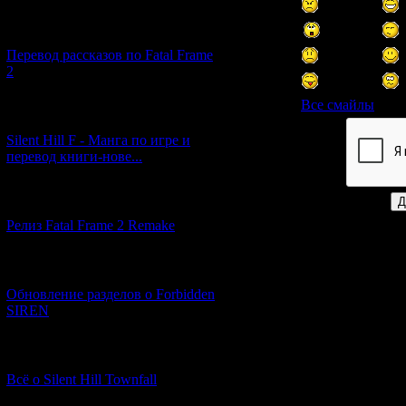
[03.04.2026] (4)
Перевод рассказов по Fatal Frame
2
Все смайлы
[29.03.2026] (10)
Silent Hill F - Манга по игре и
Код *:
перевод книги-нове...
[12.03.2026] (14)
Релиз Fatal Frame 2 Remake
[04.03.2026] (8)
Обновление разделов о Forbidden
SIREN
[13.02.2026] (20)
Всё о Silent Hill Townfall