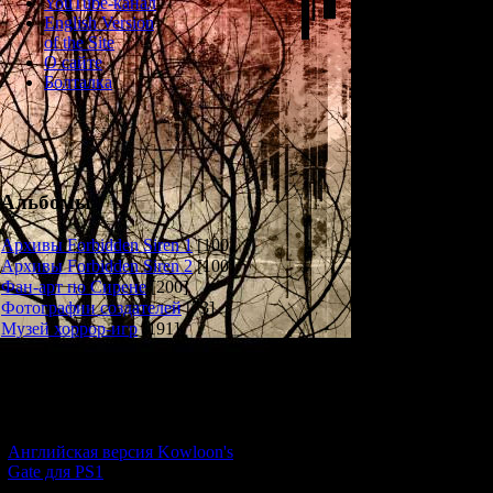
YouTube-канал
Requi
English Version
of the Site
О сайте
Болталка
To
On May 3rd, 198
burglary, a poor 
Альбомы
I deeply regret 
investigation, but
Архивы Forbidden Siren 1
[100]
image. In future, 
Архивы Forbidden Siren 2
[100]
that th
Фан-арт по Сирене
[200]
Фотографии создателей
[73]
Please note tha
Музей хоррор-игр
[191]
should be req
Новости и обновления
Shigeru Fuj
[05.07.2026] (7)
Английская версия Kowloon's
Gate для PS1
Просмотров: 13