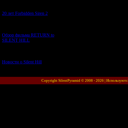
[10.02.2026] (1)
20 лет Forbidden Siren 2
[23.01.2026] (14)
Обзор фильма RETURN to
SILENT HILL
[06.01.2026] (11)
Новости о Silent Hill
Copyright SilentPyramid © 2008 - 2026 |
Используютс