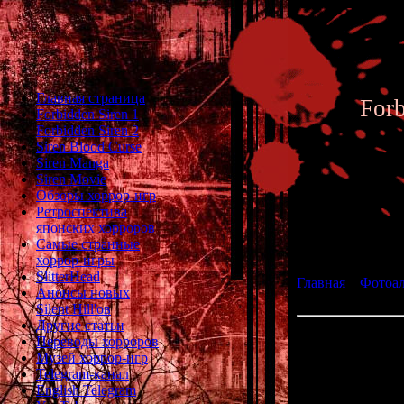
Главная страница
For
Forbidden Siren 1
Forbidden Siren 2
Siren Blood Curse
Siren Manga
Siren Movie
Обзоры хоррор-игр
Ретроспектива
японских хорроров
Фотоал
Самые странные
хоррор-игры
SlitterHead
Главная
»
Фотоа
Анонсы новых
Siren 2 - Archive 
Silent Hill'ов
Другие статьи
050 
Переводы хорроров
Музей хоррор-игр
Cha
Telegram-канал
English Telegram
Place: Y. Am