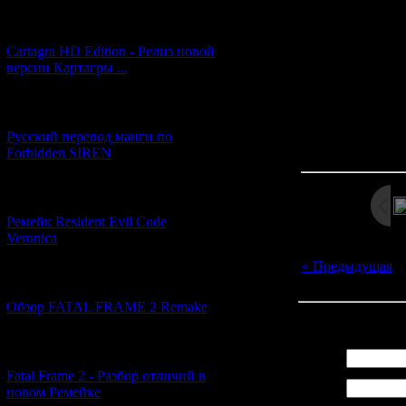
[27.06.2026] (4)
Da
Dance a
Cartagra HD Edition - Релиз новой
With t
версии Картагры ...
[21.06.2026] (6)
Просмотров: 14
Русский перевод манги по
Дата: 
Forbidden SIREN
[07.06.2026] (2)
Ремейк Resident Evil Code
Veronica
« Предыдущая
|
[19.04.2026] (28)
Обзор FATAL FRAME 2 Remake
Всего комментар
[10.04.2026] (19)
Имя *:
Fatal Frame 2 - Разбор отличий в
Email
новом Ремейке
*: