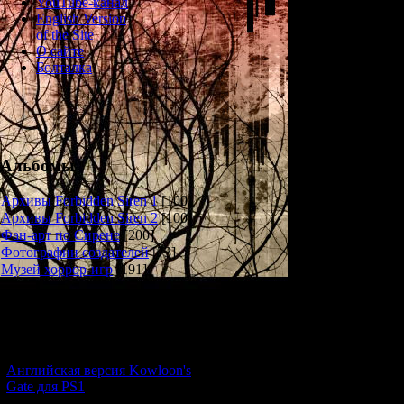
YouTube-канал
Required: 
English Version
of the Site
Da
О сайте
Wave t
Болталка
Watch
Da
Ring the
Ask
Альбомы
Da
Wave 
Архивы Forbidden Siren 1
[100]
Peek the
Архивы Forbidden Siren 2
[100]
Фан-арт по Сирене
[200]
Da
Фотографии создателей
[73]
Cast off
Музей хоррор-игр
[191]
Imit
Fly
Новости и обновления
Shake fr
F
[05.07.2026] (6)
S
Английская версия Kowloon's
Thy br
Gate для PS1
Sway gentl