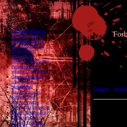
Главная страница
For
Forbidden Siren 1
Forbidden Siren 2
Siren Blood Curse
Siren Manga
Siren Movie
Обзоры хоррор-игр
Ретроспектива
японских хорроров
Фотоал
Самые странные
хоррор-игры
SlitterHead
Главная
»
Фотоа
Анонсы новых
Siren 2 - Archive 
Silent Hill'ов
Другие статьи
Переводы хорроров
Музей хоррор-игр
Ch
Telegram-канал
English Telegram