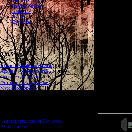
YouTube-канал
Required: De
English Version
of the Site
The runner-up 
О сайте
School Tennis To
Болталка
and made with a s
makes it loo
Some years ago, 
behalf of her te
award in the air. 
Альбомы
down, the award 
kill
Архивы Forbidden Siren 1
[100]
Архивы Forbidden Siren 2
[100]
From that day o
Фан-арт по Сирене
[200]
Middle School
Фотографии создателей
[73]
Музей хоррор-игр
[191]
Новости и обновления
Просмотров: 13
Дата: 
[05.07.2026] (6)
Английская версия Kowloon's
Gate для PS1