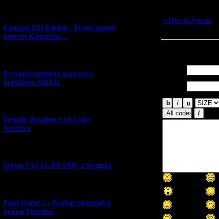
[27.06.2026] (4)
« Предыдущая
|
Cartagra HD Edition - Релиз новой
версии Картагры ...
Всего комментар
[21.06.2026] (6)
Имя *:
Русский перевод манги по
Email
Forbidden SIREN
*:
[07.06.2026] (2)
Ремейк Resident Evil Code
Veronica
[19.04.2026] (28)
Обзор FATAL FRAME 2 Remake
[10.04.2026] (19)
Fatal Frame 2 - Разбор отличий в
новом Ремейке