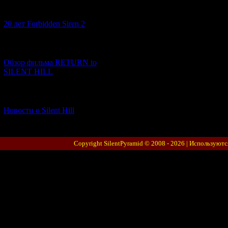
[10.02.2026] (1)
20 лет Forbidden Siren 2
[23.01.2026] (14)
Обзор фильма RETURN to
SILENT HILL
[06.01.2026] (11)
Новости о Silent Hill
Copyright SilentPyramid © 2008 - 2026 |
Используютс