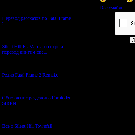
Все смайлы
[03.04.2026] (4)
Перевод рассказов по Fatal Frame
Код *:
2
[29.03.2026] (10)
Silent Hill F - Манга по игре и
перевод книги-нове...
[12.03.2026] (14)
Релиз Fatal Frame 2 Remake
[04.03.2026] (8)
Обновление разделов о Forbidden
SIREN
[13.02.2026] (20)
Всё о Silent Hill Townfall