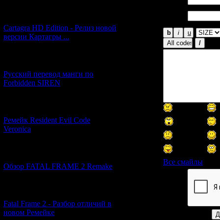
Email
[27.06.2026] (4)
*:
Cartagra HD Edition - Релиз новой
версии Картагры ...
[21.06.2026] (6)
Русский перевод манги по
Forbidden SIREN
[07.06.2026] (2)
Ремейк Resident Evil Code
Veronica
[19.04.2026] (31)
Все смайлы
Обзор FATAL FRAME 2 Remake
Код *:
[10.04.2026] (19)
Fatal Frame 2 - Разбор отличий в
новом Ремейке