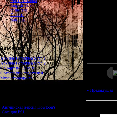
YouTube-канал
Requir
English Version
of the Site
Akebi is a delici
О сайте
only found on Yami
Болталка
distinct, bitterswe
some caution due t
its s
Альбомы
Просмотров: 13
Дата: 
Архивы Forbidden Siren 1
[100]
Архивы Forbidden Siren 2
[100]
Фан-арт по Сирене
[200]
Фотографии создателей
[73]
Музей хоррор-игр
[191]
Новости и обновления
« Предыдущая
|
[05.07.2026] (6)
Всего комментар
Английская версия Kowloon's
Gate для PS1
Имя *: