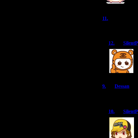
11.
Денис
Поздравляю! Ва
12.
Silent
9.
Dessan
С прошедщим п
10.
Silent