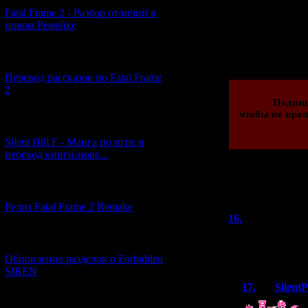
Fatal Frame 2 - Разбор отличий в
новом Ремейке
Просмотров: 362
23.09.2021 | Рейти
[03.04.2026] (4)
Перевод рассказов по Fatal Frame
2
Подпи
чтобы не проп
[29.03.2026] (10)
Silent Hill F - Манга по игре и
перевод книги-нове...
Всего комментар
[12.03.2026] (14)
Порядок
Релиз Fatal Frame 2 Remake
16.
LuckyTe
Хоть и с запозд
[04.03.2026] (8)
что сайт еще ж
Обновление разделов о Forbidden
SIREN
17.
Silent
[13.02.2026] (20)