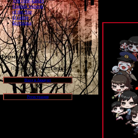
YouTube-канал
Поздравля
English Version
Спасибо, чт
of the Site
О сайте
Болталка
Форма входа
Приветствую Вас,
Гость
!
Вход в Аккаунт
Регистрация
Новости и обновления
[05.07.2026] (7)