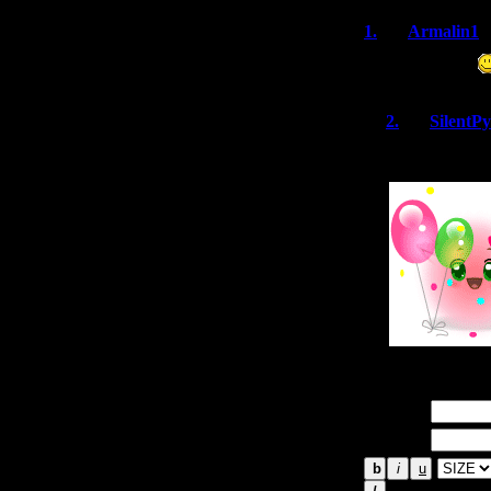
1.
Armalin1
С праздником
2.
SilentP
Спасибо!
Имя *:
Email *: