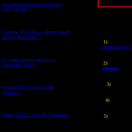
Английская версия Kowloon's
Gate для PS1
Ну а если вы 
[27.06.2026] (4)
краткий спис
Cartagra HD Edition - Релиз новой
версии Картагры ...
1)
Здесь собр
Forbidden Siren
[21.06.2026] (6)
Русский перевод манги по
2)
Ещё у нас н
Forbidden SIREN
обзоров
и дру
[07.06.2026] (2)
3)
Также зде
Ремейк Resident Evil Code
описаниями 200
Veronica
4)
Подборка и
других япо
[19.04.2026] (28)
Обзор FATAL FRAME 2 Remake
5)
Помимо этог
мини-форум, 
новости, обс
[10.04.2026] (19)