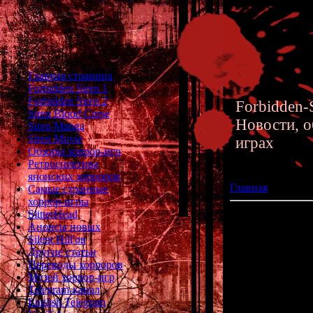
Главная страница
Forbidden Siren 1
Forbidden Siren 2
Forbidden-S
Siren Blood Curse
Новости, о
Siren Manga
Siren Movie
играх
Обзоры хоррор-игр
Ретроспектива
японских хорроров
Главная
»» 23.09.
Самые странные
хоррор-игры
SlitterHead
Нашему сайту - 
Анонсы новых
Silent Hill'ов
Другие статьи
Сегодня наш са
Переводы хорроров
Сайт появилс
Музей хоррор-игр
ем
Telegram-канал
English Telegram