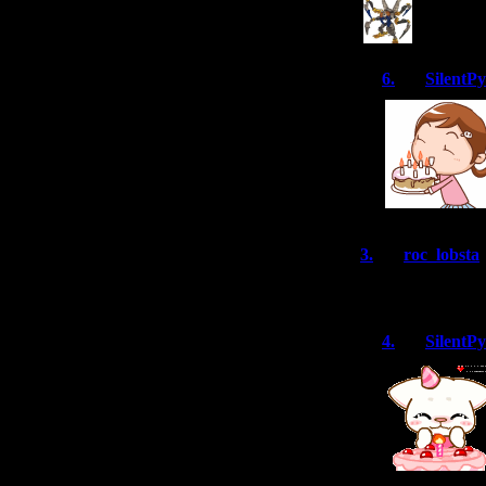
С проше
6.
SilentP
3.
roc_lobsta
Поздравок!
4.
SilentP