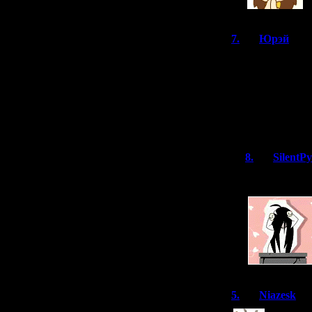
7.
Юрэй
(2
О Господи какая
подходящая этом
времени прошло 
удивительно, чт
устано работали
вам своё уваже
8.
SilentP
Аригато
5.
Niazesk