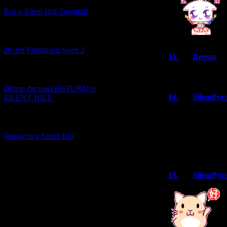
Всё о Silent Hill Townfall
[10.02.2026] (1)
20 лет Forbidden Siren 2
15.
Dessan
Я потревожила 
[23.01.2026] (14)
Обзор фильма RETURN to
14.
SilentPyr
SILENT HILL
Угу. Dessan всё
[06.01.2026] (11)
Сюда, кстати, п
Новости о Silent Hill
человек из стар
форумах 15 лет 
13.
SilentPyr