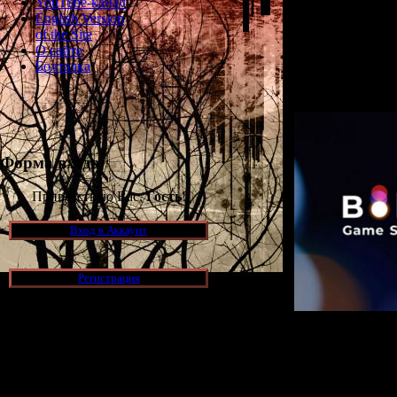
YouTube-канал
Silent Hill
и
Gr
English Version
решил создать 
of the Site
названием "
Bok
О сайте
основал ещё в а
Болталка
Форма входа
Приветствую Вас,
Гость
!
Вход в Аккаунт
Регистрация
Новости и обновления
Но 
3-го декабря Ке
[05.07.2026] (7)