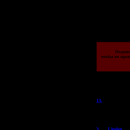
И вместе п
Просмотров: 773
04.12.2020 | Рейти
Подпи
чтобы не проп
Всего комментар
Порядок
13.
Niazesk
What else can I 
Тояма-сан!~
3.
Linden