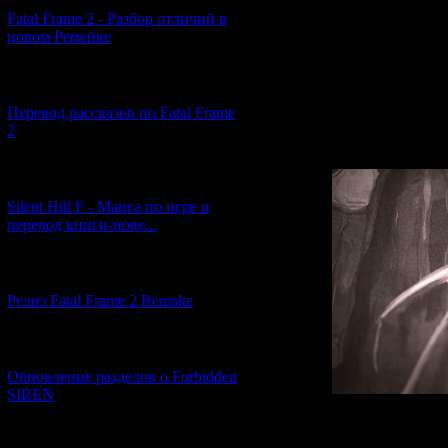
Fatal Frame 2 - Разбор отличий в
новом Ремейке
Впрочем, в инте
Тояма сохраняет
[03.04.2026] (4)
И если руковод
Forbidden Siren
Перевод рассказов по Fatal Frame
вполне м
2
[29.03.2026] (10)
Silent Hill F - Манга по игре и
перевод книги-нове...
[12.03.2026] (14)
Релиз Fatal Frame 2 Remake
[04.03.2026] (8)
Обновление разделов о Forbidden
SIREN
Что е
[13.02.2026] (20)