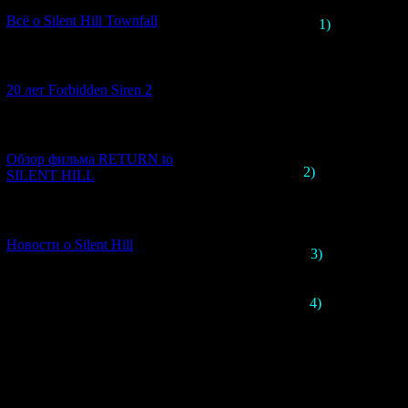
Всё о Silent Hill Townfall
1)
Помимо Кеи
присоединились
Окура
и
Казун
[10.02.2026] (1)
всех Тоямовских
20 лет Forbidden Siren 2
planner'a (это, 
Сато работал на
1 и 2, а также
[23.01.2026] (14)
Syste
Обзор фильма RETURN to
2)
Студия уже пр
SILENT HILL
но детали по
увидеть несколь
[06.01.2026] (11)
по ним
Новости о Silent Hill
3)
Новая игра с
раз Тоям
4)
В трейлере т
девушку, котор
трёх частей 
участвует 
Будем надеятьс