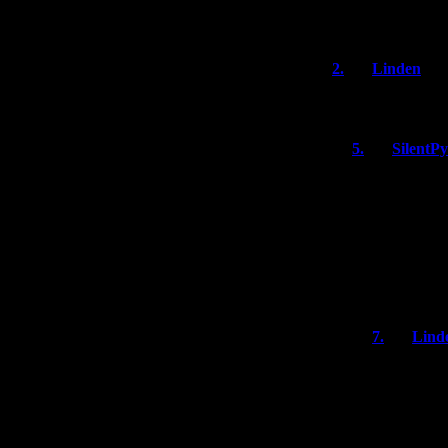
почти как
2.
Linden
Эх, прощайте мо
5.
SilentP
А меня наобо
хоррорам вмес
Gravity Rush 
немножко не 
интервью гов
хоррорами.
7.
Lind
Ну можно 
GR3 хорр
Я боюсь с