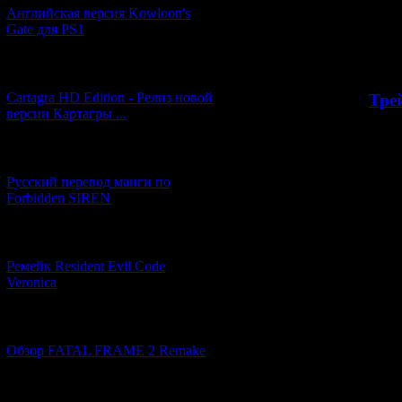
своей новой сту
Английская версия Kowloon's
секретных и
Gate для PS1
журналистам ещ
[27.06.2026] (4)
Cartagra HD Edition - Релиз новой
>>
Тре
версии Картагры ...
[21.06.2026] (6)
Русский перевод манги по
Forbidden SIREN
[07.06.2026] (2)
В интервью Кеи
Ремейк Resident Evil Code
тем, что в с
Veronica
компании слишк
тайтлах" - 
бюджетами, ра
[19.04.2026] (28)
западную ау
Обзор FATAL FRAME 2 Remake
творческую 
предпочитает д
с геймплеем и 
[10.04.2026] (19)
что ему больше