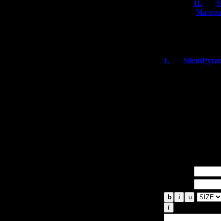
11.
S
[
Матери
Я прохо
лучше н
1.
SilentPyra
Вдогонку к ново
В комментариях
монстров в Silen
открытием собс
Я думаю, было б
поучаствовать в
Имя *:
Email *: