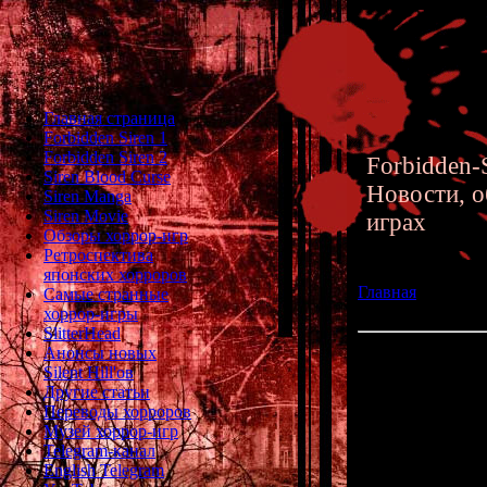
Главная страница
Forbidden Siren 1
Forbidden Siren 2
Forbidden-S
Siren Blood Curse
Новости, о
Siren Manga
Siren Movie
играх
Обзоры хоррор-игр
Ретроспектива
японских хорроров
Главная
»» 04.12
Самые странные
студию Bokeh Ga
хоррор-игры
SlitterHead
Анонсы новых
Кеичиро Тояма 
Silent Hill'ов
Studio
Другие статьи
Переводы хорроров
Музей хоррор-игр
Вчера из Япони
Telegram-канал
English Telegram
Оказывается,