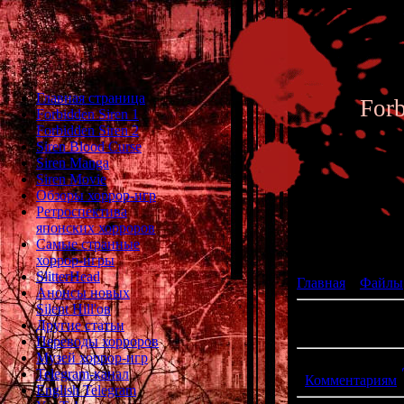
Главная страница
For
Forbidden Siren 1
Forbidden Siren 2
Siren Blood Curse
Siren Manga
Siren Movie
Обзоры хоррор-игр
Ретроспектива
японских хорроров
Каталог
Самые странные
хоррор-игры
SlitterHead
Главная
»
Файлы
Анонсы новых
Silent Hill'ов
В категории мат
Другие статьи
Показано матери
Переводы хорроров
Музей хоррор-игр
Сортировать по:
Telegram-канал
·
Комментариям
English Telegram