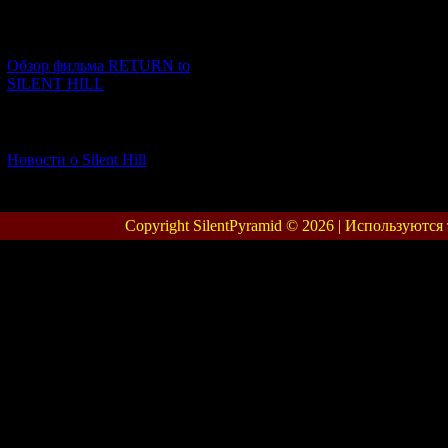
[23.01.2026] (14)
Обзор фильма RETURN to
SILENT HILL
[06.01.2026] (11)
Новости о Silent Hill
Copyright SilentPyramid © 2026 |
Используются