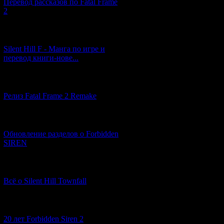
Перевод рассказов по Fatal Frame
2
[29.03.2026] (10)
Silent Hill F - Манга по игре и
перевод книги-нове...
[12.03.2026] (14)
Релиз Fatal Frame 2 Remake
[04.03.2026] (8)
Обновление разделов о Forbidden
SIREN
[13.02.2026] (20)
Всё о Silent Hill Townfall
[10.02.2026] (1)
20 лет Forbidden Siren 2