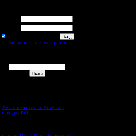
Приветствую Вас
Гость
!
Логин:
Пароль:
запомнить
Забыл пароль
|
Регистрация
Поиск
Новости и обновления
[05.07.2026] (11)
Английская версия Kowloon's
Gate для PS1
[27.06.2026] (4)
Cartagra HD Edition - Релиз новой