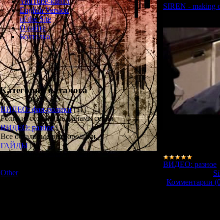
YouTube-канал
SIREN - making 
English Version
of the Site
О сайте
Болталка
Категории каталога
ВИДЕО: фан-ролики
[11]
Ролики, созданные фанами серии
ВИДЕО: разное
[1]
Ролик о создании пе
Все остальные видеоролики.
прилагавшийся к 
ГАЙДЫ
[1]
Тут можно скачать полезные
материалы в текстовом формате.
ВИДЕО: разное
Other
[3]
784
|
Добавил:
Si
Неожиданные, ВНЕЗАПНЫЕ
|
Комментарии (0
вещи ожидают вас в этом разделе
Форма входа