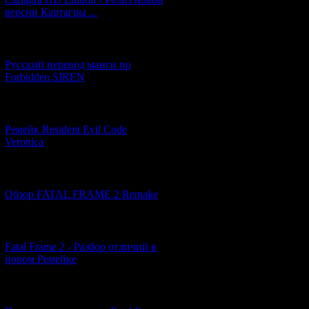
версии Картагры ...
[21.06.2026] (6)
Русский перевод манги по
Forbidden SIREN
[07.06.2026] (2)
Ремейк Resident Evil Code
Veronica
[19.04.2026] (29)
Обзор FATAL FRAME 2 Remake
[10.04.2026] (19)
Fatal Frame 2 - Разбор отличий в
новом Ремейке
[03.04.2026] (4)