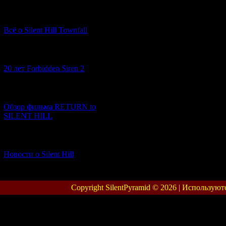
[13.02.2026] (20)
Всё о Silent Hill Townfall
[10.02.2026] (1)
20 лет Forbidden Siren 2
[23.01.2026] (14)
Обзор фильма RETURN to
SILENT HILL
[06.01.2026] (11)
Новости о Silent Hill
Copyright SilentPyramid © 2026 |
Используют