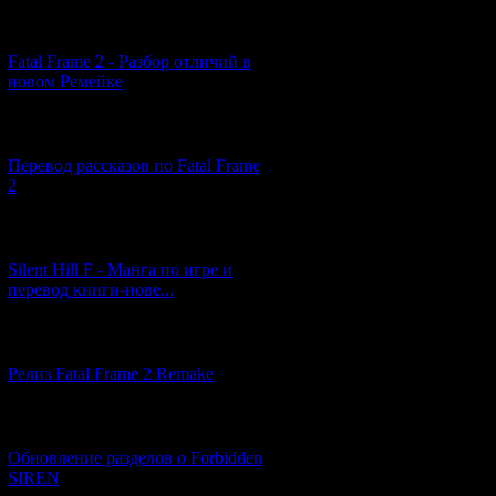
[10.04.2026] (19)
Fatal Frame 2 - Разбор отличий в
новом Ремейке
[03.04.2026] (4)
Перевод рассказов по Fatal Frame
2
[29.03.2026] (10)
Silent Hill F - Манга по игре и
перевод книги-нове...
[12.03.2026] (14)
Релиз Fatal Frame 2 Remake
[04.03.2026] (8)
Обновление разделов о Forbidden
SIREN