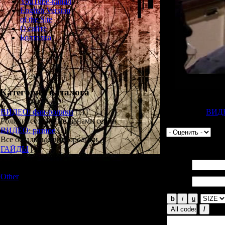
YouTube-канал
English Version
of the Site
О сайте
Болталка
Категории каталога
Ролик о создании
прилагавшийся к 44-
Категория:
ВИДЕ
ВИДЕО: фан-ролики
[11]
Ролики, созданные фанами серии
Просмотров:
243
ВИДЕО: разное
[1]
Все остальные видеоролики.
Всего комментар
ГАЙДЫ
[1]
Тут можно скачать полезные
Имя *:
материалы в текстовом формате.
Other
[3]
Email
Неожиданные, ВНЕЗАПНЫЕ
*:
вещи ожидают вас в этом разделе
Новости и обновления