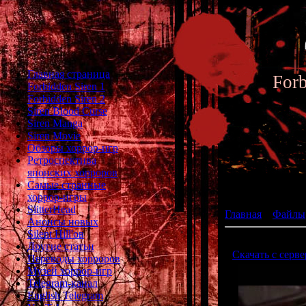
Главная страница
For
Forbidden Siren 1
Forbidden Siren 2
Siren Blood Curse
Siren Manga
Siren Movie
Обзоры хоррор-игр
Ретроспектива
японских хорроров
Каталог
Самые странные
хоррор-игры
SlitterHead
Главная
»
Файлы
Анонсы новых
Silent Hill'ов
SIREN - making o
Другие статьи
[
Скачать с серве
Переводы хорроров
Музей хоррор-игр
Telegram-канал
English Telegram