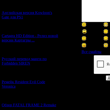
[05.07.2026] (7)
Английская версия Kowloon's
Gate для PS1
[27.06.2026] (4)
Cartagra HD Edition - Релиз новой
версии Картагры ...
Все смайлы
[21.06.2026] (6)
Русский перевод манги по
Forbidden SIREN
Код *:
[07.06.2026] (2)
Ремейк Resident Evil Code
Veronica
[19.04.2026] (32)
Обзор FATAL FRAME 2 Remake