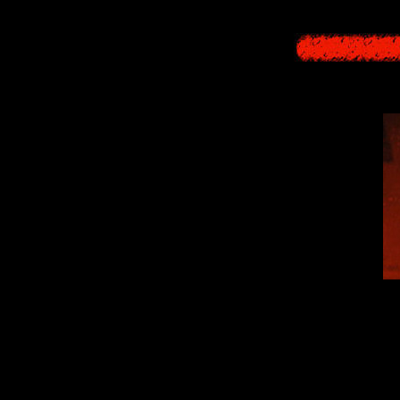
A missing poste
shibito for eterni
spoken of to the p