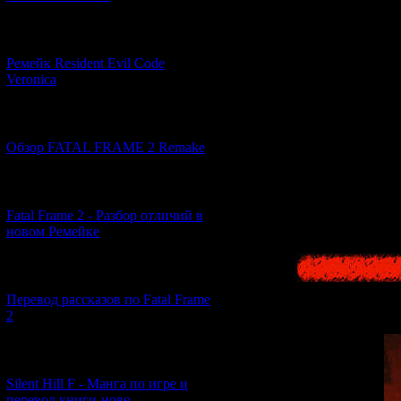
[07.06.2026] (2)
Ремейк Resident Evil Code
Veronica
[19.04.2026] (29)
Обзор FATAL FRAME 2 Remake
Further, from th
that an elementary
This elementary 
[10.04.2026] (19)
how the times m
Hanumaru out
Fatal Frame 2 - Разбор отличий в
новом Ремейке
[03.04.2026] (4)
Перевод рассказов по Fatal Frame
2
[29.03.2026] (10)
Silent Hill F - Манга по игре и
перевод книги-нове...