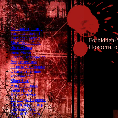
Главная страница
Forbidden Siren 1
Forbidden Siren 2
Forbidden-S
Siren Blood Curse
Новости, о
Siren Manga
Siren Movie
Обзоры хоррор-игр
Ретроспектива
японских хорроров
Самые странные
хоррор-игры
Siren 2 
SlitterHead
Анонсы новых
Silent Hill'ов
Другие статьи
Переводы хорроров
Музей хоррор-игр
Telegram-канал
English Telegram