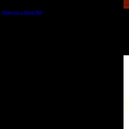
[06.01.2026] (11)
Новости о Silent Hill
Sent by Noriko Ki
the Bright Win"
Ryuko, she writes
high school. Th
while still in mid
The father, Ichiro