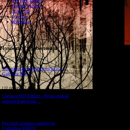
YouTube-канал
English Version
of the Site
О сайте
Болталка
Новости и обновления
An article fro
incidents such
[05.07.2026] (11)
Yamijima, and th
Win, etc., with a
Английская версия Kowloon's
fishing boat "Han
Gate для PS1
SoftBank), the 
occurrences along 
[27.06.2026] (4)
Cartagra HD Edition - Релиз новой
версии Картагры ...
[21.06.2026] (6)
Русский перевод манги по
Forbidden SIREN