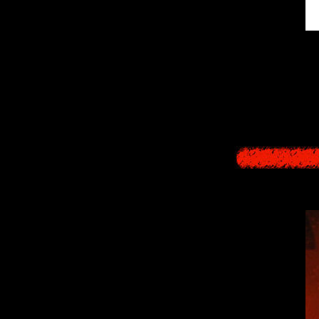
Incidentally, the
Noriko believes
lives with Soji Abe
let me know
" - No
has been using 
same as Ikuko's) c