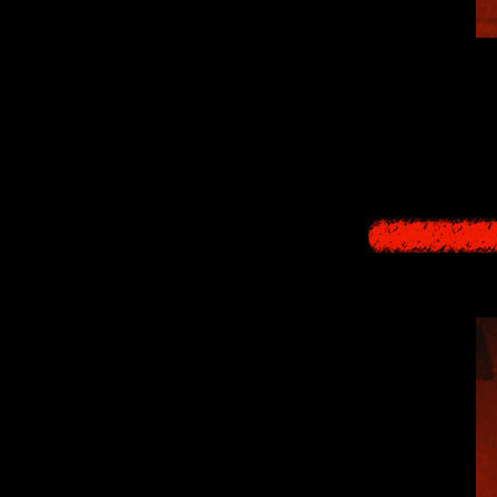
An item that sho
picture diary draw
monster fell fro
exterminated." Th
been exterminat
recaptured by 
influ