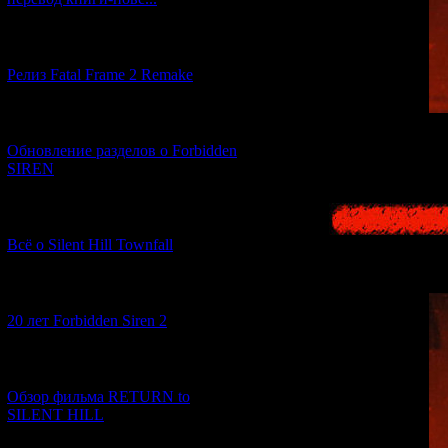
[12.03.2026] (14)
Релиз Fatal Frame 2 Remake
[04.03.2026] (8)
An ancient book tha
Обновление разделов о Forbidden
the flood of light
SIREN
who joined him in
[13.02.2026] (20)
Всё о Silent Hill Townfall
[10.02.2026] (1)
20 лет Forbidden Siren 2
[23.01.2026] (14)
Обзор фильма RETURN to
SILENT HILL