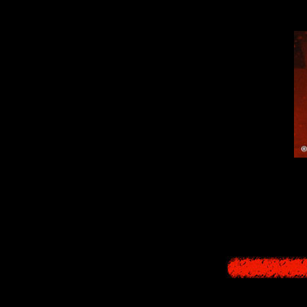
Kyoya Suda's 
continues def
soun