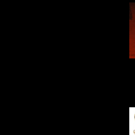
A parody of s
advertised in cert
"Pure Gold Ki
Cursed Island". I
solid gold...?
" -
suddenly pick up
team,