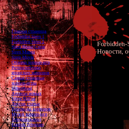
Главная страница
Forbidden Siren 1
Forbidden Siren 2
Forbidden-S
Siren Blood Curse
Новости, о
Siren Manga
Siren Movie
Обзоры хоррор-игр
Ретроспектива
японских хорроров
Самые странные
хоррор-игры
Siren 2 
SlitterHead
Анонсы новых
Silent Hill'ов
Другие статьи
Переводы хорроров
Музей хоррор-игр
Telegram-канал
English Telegram