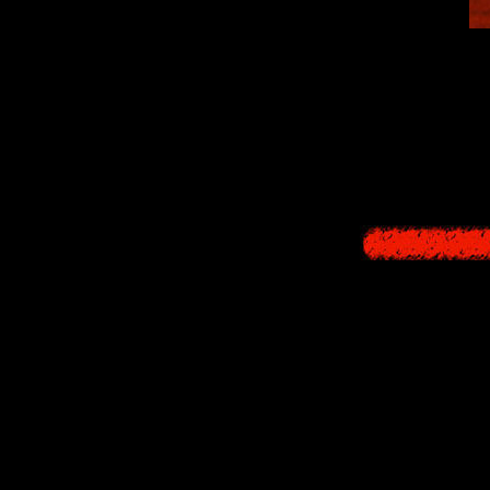
A bracelet that
matching set with I
story "Mystery o
from the boat, th
and breaks. For 