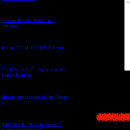
[07.06.2026] (2)
Ремейк Resident Evil Code
Veronica
[19.04.2026] (28)
Обзор FATAL FRAME 2 Remake
[10.04.2026] (19)
Fatal Frame 2 - Разбор отличий в
новом Ремейке
Also, the item, cre
left inside when it
actual prop's cre
[03.04.2026] (4)
Siren 2 developm
Перевод рассказов по Fatal Frame
Yoshiaki Yamaguchi
2
"mysterious liqu
[29.03.2026] (10)
Silent Hill F - Манга по игре и
перевод книги-нове...