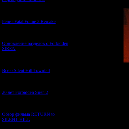
[12.03.2026] (14)
Релиз Fatal Frame 2 Remake
[04.03.2026] (8)
Обновление разделов о Forbidden
SIREN
[13.02.2026] (20)
Yamijima is h
Всё о Silent Hill Townfall
Yamigame and Yami
Japanese creatur
[10.02.2026] (1)
"Kesaran Pasara
Pasaran appears as
20 лет Forbidden Siren 2
are generally sa
bringing their 
gradually fall ill
[23.01.2026] (14)
Обзор фильма RETURN to
SILENT HILL