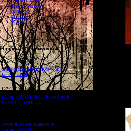
YouTube-канал
English Version
of the Site
О сайте
Болталка
Новости и обновления
Yuri Kishida (
previously noted,
[05.07.2026] (6)
by a dove (the Yu
world, and locked
Английская версия Kowloon's
who stole both he
Gate для PS1
last hope. Seali
washes up on Ya
Whilst drifting t
[27.06.2026] (4)
bitter message - "
Cartagra HD Edition - Релиз новой
версии Картагры ...
[21.06.2026] (6)
Русский перевод манги по
Forbidden SIREN