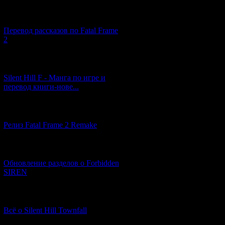
[03.04.2026] (4)
Перевод рассказов по Fatal Frame
2
[29.03.2026] (10)
Silent Hill F - Манга по игре и
перевод книги-нове...
[12.03.2026] (14)
Релиз Fatal Frame 2 Remake
[04.03.2026] (8)
Обновление разделов о Forbidden
SIREN
[13.02.2026] (20)
Всё о Silent Hill Townfall