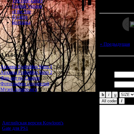
Просмотров: 130
YouTube-канал
Дата: 
English Version
of the Site
О сайте
Болталка
« Предыдущая
Альбомы
Всего комментар
Архивы Forbidden Siren 1
[100]
Архивы Forbidden Siren 2
[100]
Имя *:
Фан-арт по Сирене
[200]
Email
Фотографии создателей
[73]
*:
Музей хоррор-игр
[191]
Новости и обновления
[05.07.2026] (6)
Английская версия Kowloon's
Gate для PS1