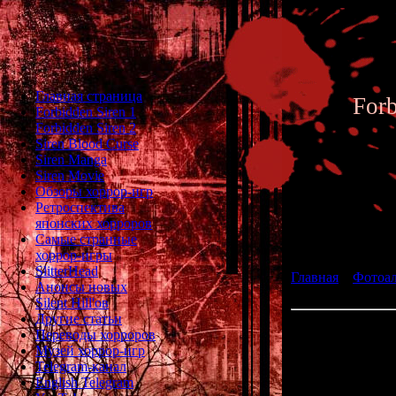
Главная страница
For
Forbidden Siren 1
Forbidden Siren 2
Siren Blood Curse
Siren Manga
Siren Movie
Обзоры хоррор-игр
Ретроспектива
японских хорроров
Фотоал
Самые странные
хоррор-игры
SlitterHead
Главная
»
Фотоа
Анонсы новых
fan art 095
Silent Hill'ов
Другие статьи
Переводы хорроров
Музей хоррор-игр
Telegram-канал
English Telegram