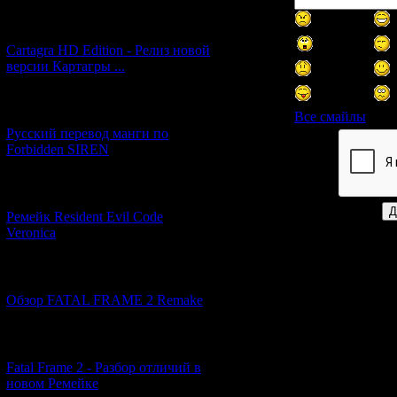
[27.06.2026] (4)
Cartagra HD Edition - Релиз новой
версии Картагры ...
[21.06.2026] (6)
Все смайлы
Русский перевод манги по
Forbidden SIREN
Код *:
[07.06.2026] (2)
Ремейк Resident Evil Code
Veronica
[19.04.2026] (28)
Обзор FATAL FRAME 2 Remake
[10.04.2026] (19)
Fatal Frame 2 - Разбор отличий в
новом Ремейке