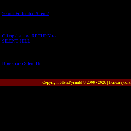
[10.02.2026] (1)
20 лет Forbidden Siren 2
[23.01.2026] (14)
Обзор фильма RETURN to
SILENT HILL
[06.01.2026] (11)
Новости о Silent Hill
Copyright SilentPyramid © 2008 - 2026 |
Используютс