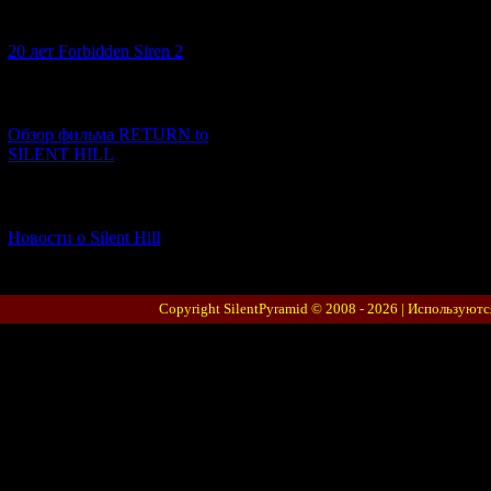
[10.02.2026] (1)
20 лет Forbidden Siren 2
[23.01.2026] (14)
Обзор фильма RETURN to
SILENT HILL
[06.01.2026] (11)
Новости о Silent Hill
Copyright SilentPyramid © 2008 - 2026 |
Используютс