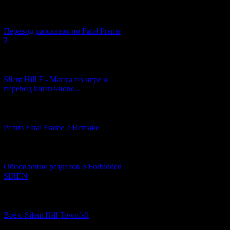
[03.04.2026] (4)
Перевод рассказов по Fatal Frame
2
[29.03.2026] (10)
Silent Hill F - Манга по игре и
перевод книги-нове...
[12.03.2026] (14)
Релиз Fatal Frame 2 Remake
[04.03.2026] (8)
Обновление разделов о Forbidden
SIREN
[13.02.2026] (20)
Всё о Silent Hill Townfall