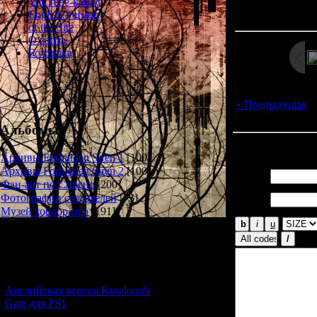
Просмотров: 145
YouTube-канал
Дата: 
English Version
of the Site
О сайте
Болталка
« Предыдущая
|
Альбомы
Всего комментар
Архивы Forbidden Siren 1
[100]
Архивы Forbidden Siren 2
[100]
Имя *:
Фан-арт по Сирене
[200]
Email
Фотографии создателей
[73]
*:
Музей хоррор-игр
[191]
Новости и обновления
[05.07.2026] (6)
Английская версия Kowloon's
Gate для PS1