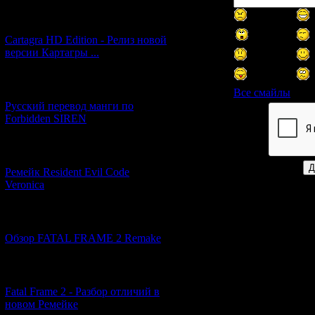
[27.06.2026] (4)
Cartagra HD Edition - Релиз новой
версии Картагры ...
[21.06.2026] (6)
Все смайлы
Русский перевод манги по
Forbidden SIREN
Код *:
[07.06.2026] (2)
Ремейк Resident Evil Code
Veronica
[19.04.2026] (28)
Обзор FATAL FRAME 2 Remake
[10.04.2026] (19)
Fatal Frame 2 - Разбор отличий в
новом Ремейке