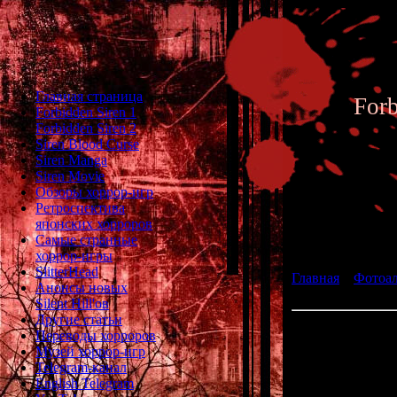
Главная страница
For
Forbidden Siren 1
Forbidden Siren 2
Siren Blood Curse
Siren Manga
Siren Movie
Обзоры хоррор-игр
Ретроспектива
японских хорроров
Фотоал
Самые странные
хоррор-игры
SlitterHead
Главная
»
Фотоа
Анонсы новых
fan art 054
Silent Hill'ов
Другие статьи
Переводы хорроров
Музей хоррор-игр
Telegram-канал
English Telegram