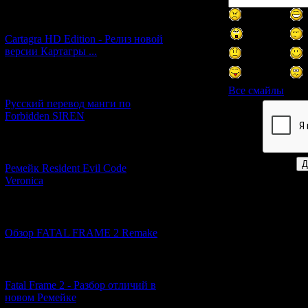
[27.06.2026] (4)
Cartagra HD Edition - Релиз новой
версии Картагры ...
[21.06.2026] (6)
Все смайлы
Русский перевод манги по
Forbidden SIREN
Код *:
[07.06.2026] (2)
Ремейк Resident Evil Code
Veronica
[19.04.2026] (28)
Обзор FATAL FRAME 2 Remake
[10.04.2026] (19)
Fatal Frame 2 - Разбор отличий в
новом Ремейке