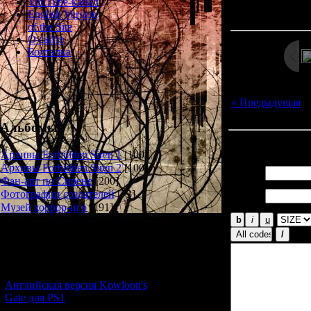
Просмотров: 148
YouTube-канал
Дата: 
English Version
of the Site
О сайте
Болталка
« Предыдущая
|
Альбомы
Всего комментар
Архивы Forbidden Siren 1
[100]
Архивы Forbidden Siren 2
[100]
Имя *:
Фан-арт по Сирене
[200]
Email
Фотографии создателей
[73]
*:
Музей хоррор-игр
[191]
Новости и обновления
[05.07.2026] (9)
Английская версия Kowloon's
Gate для PS1