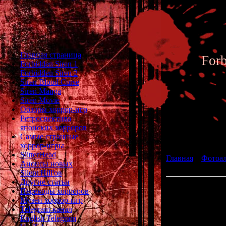
Главная страница
For
Forbidden Siren 1
Forbidden Siren 2
Siren Blood Curse
Siren Manga
Siren Movie
Обзоры хоррор-игр
Ретроспектива
японских хорроров
Фотоал
Самые странные
хоррор-игры
SlitterHead
Главная
»
Фотоа
Анонсы новых
fan art 033
Silent Hill'ов
Другие статьи
Переводы хорроров
Музей хоррор-игр
Telegram-канал
English Telegram