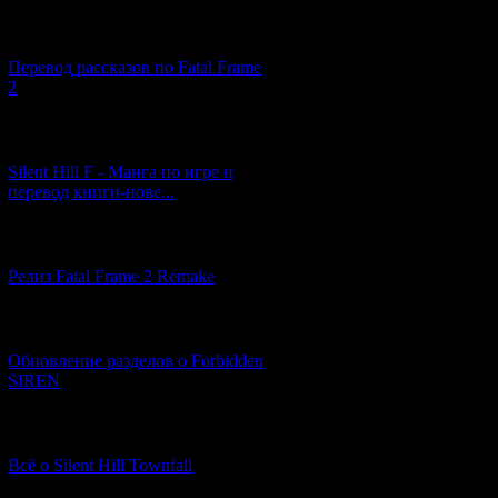
[03.04.2026] (4)
Перевод рассказов по Fatal Frame
2
[29.03.2026] (10)
Silent Hill F - Манга по игре и
перевод книги-нове...
[12.03.2026] (14)
Релиз Fatal Frame 2 Remake
[04.03.2026] (8)
Обновление разделов о Forbidden
SIREN
[13.02.2026] (20)
Всё о Silent Hill Townfall