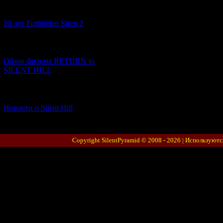
[10.02.2026] (1)
20 лет Forbidden Siren 2
[23.01.2026] (14)
Обзор фильма RETURN to
SILENT HILL
[06.01.2026] (11)
Новости о Silent Hill
Copyright SilentPyramid © 2008 - 2026 |
Используютс