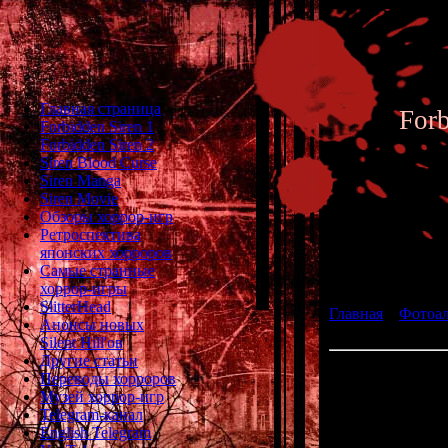
Главная страница
For
Forbidden Siren 1
Forbidden Siren 2
Siren Blood Curse
Siren Manga
Siren Movie
Обзоры хоррор-игр
Ретроспектива
японских хорроров
Фотоал
Самые странные
хоррор-игры
SlitterHead
Главная
»
Фотоа
Анонсы новых
fan art 004
Silent Hill'ов
Другие статьи
Переводы хорроров
Музей хоррор-игр
Telegram-канал
English Telegram