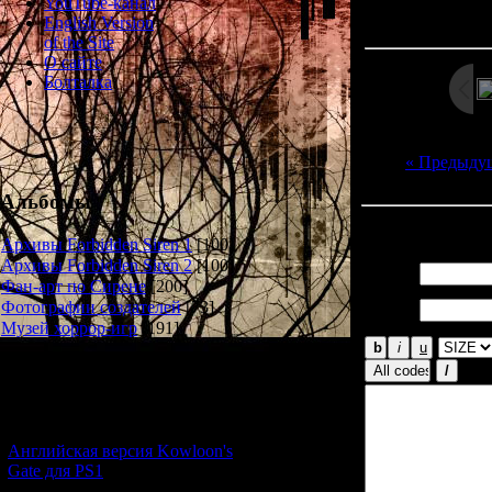
Просмотров: 198
YouTube-канал
Дата: 
English Version
of the Site
О сайте
Болталка
« Предыду
Альбомы
Всего комментар
Архивы Forbidden Siren 1
[100]
Архивы Forbidden Siren 2
[100]
Имя *:
Фан-арт по Сирене
[200]
Email
Фотографии создателей
[73]
*:
Музей хоррор-игр
[191]
Новости и обновления
[05.07.2026] (11)
Английская версия Kowloon's
Gate для PS1