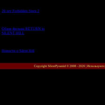
[10.02.2026] (1)
20 лет Forbidden Siren 2
[23.01.2026] (14)
Обзор фильма RETURN to
SILENT HILL
[06.01.2026] (11)
Новости о Silent Hill
Copyright SilentPyramid © 2008 - 2026 |
Используютс