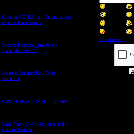
[27.06.2026] (4)
Cartagra HD Edition - Релиз новой
версии Картагры ...
[21.06.2026] (6)
Все смайлы
Русский перевод манги по
Forbidden SIREN
Код *:
[07.06.2026] (2)
Ремейк Resident Evil Code
Veronica
[19.04.2026] (30)
Обзор FATAL FRAME 2 Remake
[10.04.2026] (19)
Fatal Frame 2 - Разбор отличий в
новом Ремейке