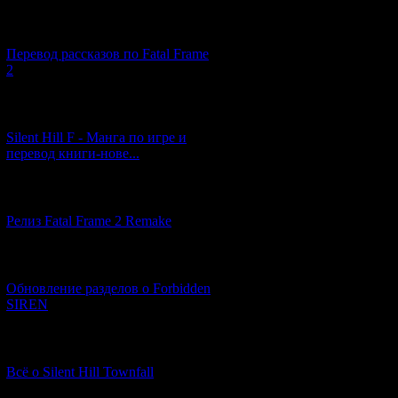
[03.04.2026] (4)
Перевод рассказов по Fatal Frame
2
[29.03.2026] (10)
Silent Hill F - Манга по игре и
перевод книги-нове...
[12.03.2026] (14)
Релиз Fatal Frame 2 Remake
[04.03.2026] (8)
Обновление разделов о Forbidden
SIREN
[13.02.2026] (20)
Всё о Silent Hill Townfall