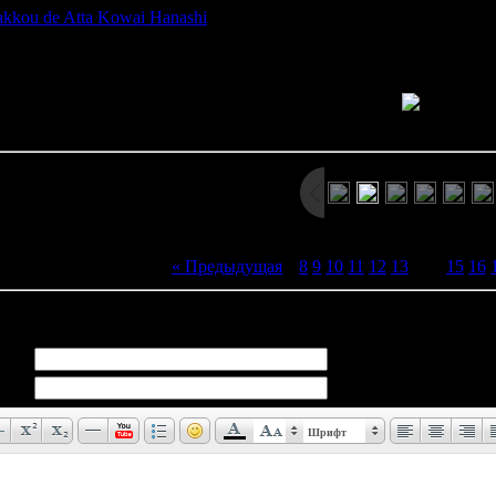
kkou de Atta Kowai Hanashi
. Подобно своему предшественнику, 
рассказов. Игра знакомит нас с новыми персонажами и включае
Просмотров: 2593 | Размеры: 800x600px/191.5Kb | Да
« Предыдущая
|
8
9
10
11
12
13
[
14
]
15
16
иев:
0
Шрифт