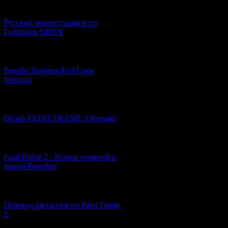
[21.06.2026] (6)
Русский перевод манги по
Forbidden SIREN
[07.06.2026] (2)
Ремейк Resident Evil Code
Veronica
[19.04.2026] (30)
Обзор FATAL FRAME 2 Remake
[10.04.2026] (19)
Fatal Frame 2 - Разбор отличий в
новом Ремейке
[03.04.2026] (4)
Перевод рассказов по Fatal Frame
2