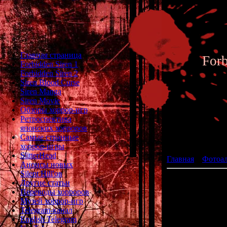
Главная страница
For
Forbidden Siren 1
Forbidden Siren 2
Siren Blood Curse
Siren Manga
Siren Movie
Обзоры хоррор-игр
Ретроспектива
японских хорроров
Фотоал
Самые странные
хоррор-игры
SlitterHead
Главная
»
Фотоа
Анонсы новых
Silent Hill'ов
Другие статьи
Переводы хорроров
Музей хоррор-игр
Telegram-канал
English Telegram