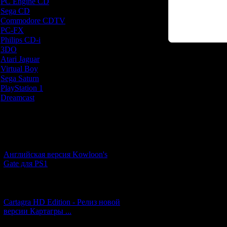
PC Engine CD
[7]
Sega CD
[5]
Commodore CDTV
[1]
PC-FX
[1]
Philips CD-i
[1]
3DO
[9]
Atari Jaguar
[1]
Код *:
Virtual Boy
[1]
Sega Saturn
[20]
PlayStation 1
[51]
Dreamcast
[12]
Новости и обновления
[05.07.2026] (10)
Английская версия Kowloon's
Gate для PS1
[27.06.2026] (4)
Cartagra HD Edition - Релиз новой
версии Картагры ...