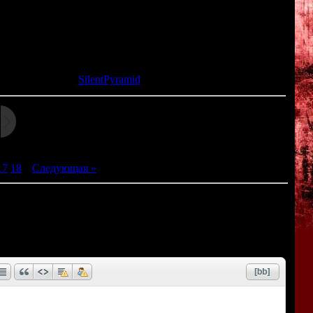
игра представляет собой интерактивный сборник страшных
т в себя около пятидесяти новых историй.
та: 28.03.2013 |
SilentPyramid
17
18
|
Следующая »