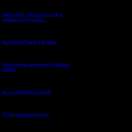
[29.03.2026] (10)
Silent Hill F - Манга по игре и
перевод книги-нове...
[12.03.2026] (14)
Релиз Fatal Frame 2 Remake
[04.03.2026] (8)
Обновление разделов о Forbidden
SIREN
[13.02.2026] (20)
Всё о Silent Hill Townfall
[10.02.2026] (1)
20 лет Forbidden Siren 2
[23.01.2026] (14)