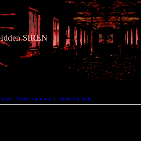
bidden SIREN
ьбом
льбом
»
Музей хоррор-игр
»
Super Nintendo
» Tsukikomori
Tsukikomori
(晦~つきこもり~)
жанр: Visual Novel
разработчик: Pandora B
год: 1996