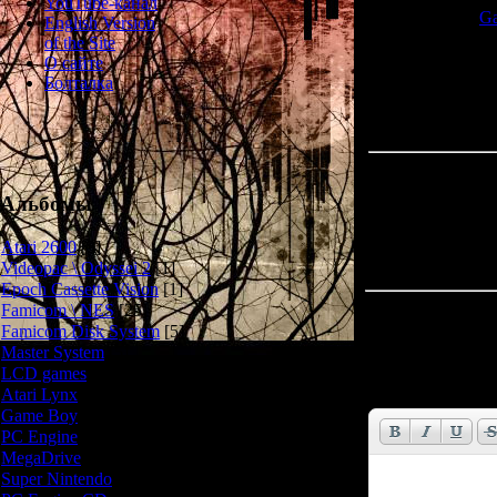
YouTube-канал
Продолжение
Ga
English Version
of the Site
О сайте
Болталка
Альбомы
Atari 2600
[3]
Videopac \ Odyssei 2
[1]
Epoch Cassette Vision
[1]
Famicom \ NES
[25]
Всего комментар
Famicom Disk System
[5]
Master System
[5]
Имя *:
LCD games
[2]
Email *:
Atari Lynx
[1]
Game Boy
[6]
PC Engine
[8]
MegaDrive
[7]
Super Nintendo
[18]