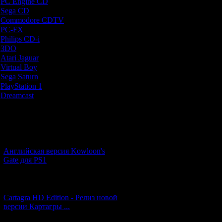
PC Engine CD
[7]
наподобие "Тва
Sega CD
[5]
правильно ра
Commodore CDTV
[1]
лестнице так, ч
PC-FX
[1]
л
Philips CD-i
[1]
3DO
[9]
Второй этаж: Гл
Atari Jaguar
[1]
Мумия, скатыв
Virtual Boy
[1]
Перепрыгивая 
Sega Saturn
[20]
наверх и запр
PlayStation 1
[51]
третий этаж (э
Dreamcast
[12]
и закрывается с
же, тут важно у
Новости и обновления
Третий этаж: 
приходилось 
[05.07.2026] (7)
третий этаж - "б
вступить в битв
Английская версия Kowloon's
Gate для PS1
За каждое прохо
бонусные очки, и
[27.06.2026] (4)
быстром темп
нужно набрат
Cartagra HD Edition - Релиз новой
весьма увлекате
версии Картагры ...
заветные 200