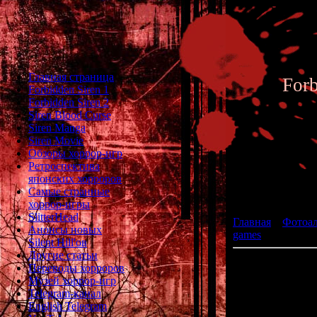
Главная страница
For
Forbidden Siren 1
Forbidden Siren 2
Siren Blood Curse
Siren Manga
Siren Movie
Обзоры хоррор-игр
Ретроспектива
японских хорроров
Фотоал
Самые странные
хоррор-игры
SlitterHead
Главная
»
Фотоа
Анонсы новых
games
» Monster P
Silent Hill'ов
Другие статьи
Переводы хорроров
Музей хоррор-игр
Telegram-канал
English Telegram