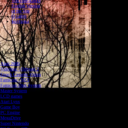
YouTube-канал
В 80-х годах 
English Version
портативных 
of the Site
Nintendo стала 
О сайте
игр "Gam
Болталка
конкурирующая 
ответный удар
портативок. По
детищем комп
названием "Mon
году. Благо
Альбомы
получили во
заброшенном о
Atari 2600
[3]
Дракулой,
Videopac \ Odyssei 2
[1]
известными 
Epoch Cassette Vision
[1]
Famicom \ NES
[25]
В Monster Panic
Famicom Disk System
[5]
в особняк, гд
Master System
[5]
Наша задача 
выбраться на 
LCD games
[2]
условно раздели
Atari Lynx
[1]
придётся сто
Game Boy
[6]
выполн
PC Engine
[8]
MegaDrive
[7]
Первый 
Super Nintendo
[18]
Франкенштейн,