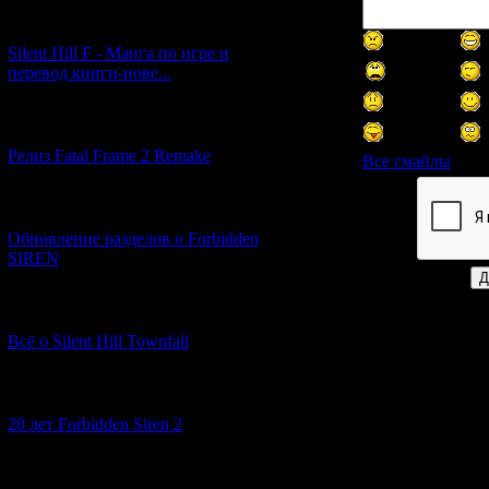
[29.03.2026] (10)
Silent Hill F - Манга по игре и
перевод книги-нове...
[12.03.2026] (14)
Релиз Fatal Frame 2 Remake
Все смайлы
[04.03.2026] (8)
Код *:
Обновление разделов о Forbidden
SIREN
[13.02.2026] (20)
Всё о Silent Hill Townfall
[10.02.2026] (1)
20 лет Forbidden Siren 2
[23.01.2026] (14)