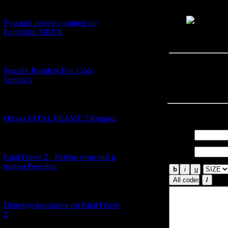
[21.06.2026] (6)
Русский перевод манги по
Forbidden SIREN
Просмотров: 26
Дата: 
[07.06.2026] (2)
Ремейк Resident Evil Code
Veronica
« Преды
[19.04.2026] (28)
Всего комментар
Обзор FATAL FRAME 2 Remake
Имя *:
[10.04.2026] (19)
Email
*:
Fatal Frame 2 - Разбор отличий в
новом Ремейке
[03.04.2026] (4)
Перевод рассказов по Fatal Frame
2