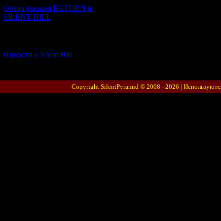
Обзор фильма RETURN to
SILENT HILL
[06.01.2026] (11)
Новости о Silent Hill
Copyright SilentPyramid © 2008 - 2026 |
Используютс