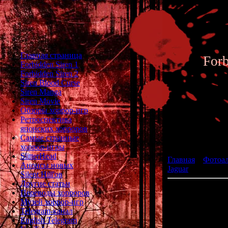
Главная страница
For
Forbidden Siren 1
Forbidden Siren 2
Siren Blood Curse
Siren Manga
Siren Movie
Обзоры хоррор-игр
Ретроспектива
японских хорроров
Фотоал
Самые странные
хоррор-игры
SlitterHead
Главная
»
Фотоа
Анонсы новых
Jaguar
» Alien vs 
Silent Hill'ов
Другие статьи
A
Переводы хорроров
Музей хоррор-игр
ра
Telegram-канал
English Telegram