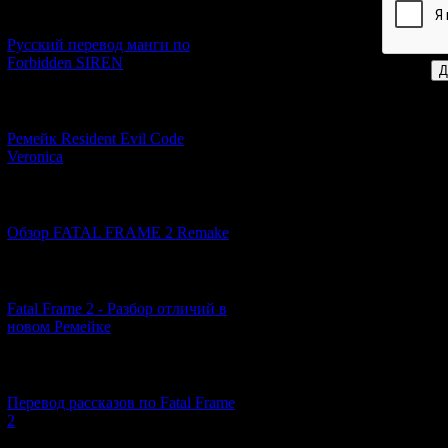
Код *:
[21.06.2026] (6)
Русский перевод манги по
Forbidden SIREN
[07.06.2026] (2)
Ремейк Resident Evil Code
Veronica
[19.04.2026] (28)
Обзор FATAL FRAME 2 Remake
[10.04.2026] (19)
Fatal Frame 2 - Разбор отличий в
новом Ремейке
[03.04.2026] (4)
Перевод рассказов по Fatal Frame
2