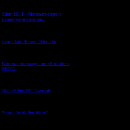
[29.03.2026] (10)
Silent Hill F - Манга по игре и
перевод книги-нове...
[12.03.2026] (14)
Релиз Fatal Frame 2 Remake
[04.03.2026] (8)
Обновление разделов о Forbidden
SIREN
[13.02.2026] (20)
Всё о Silent Hill Townfall
[10.02.2026] (1)
20 лет Forbidden Siren 2
[23.01.2026] (14)