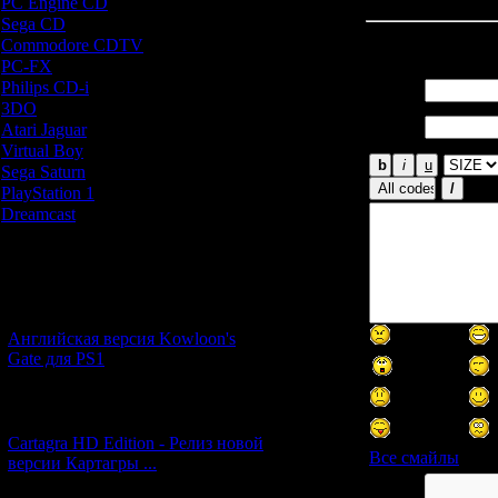
PC Engine CD
[7]
Sega CD
[5]
Всего комментар
Commodore CDTV
[1]
PC-FX
[1]
Philips CD-i
[1]
Имя *:
3DO
[9]
Email
Atari Jaguar
[1]
*:
Virtual Boy
[1]
Sega Saturn
[20]
PlayStation 1
[51]
Dreamcast
[12]
Новости и обновления
[05.07.2026] (7)
Английская версия Kowloon's
Gate для PS1
[27.06.2026] (4)
Cartagra HD Edition - Релиз новой
Все смайлы
версии Картагры ...