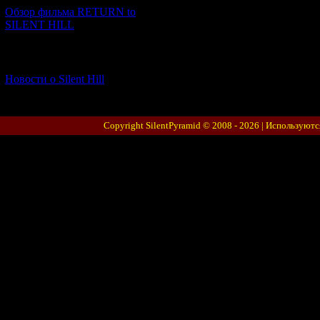
Обзор фильма RETURN to
SILENT HILL
[06.01.2026] (11)
Новости о Silent Hill
Copyright SilentPyramid © 2008 - 2026 |
Используютс