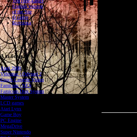
YouTube-канал
Весьма добр
English Version
эксклюзивн
of the Site
О сайте
Ключе
Болталка
1) Возможность 
(челов
2) Большой
с
3) Широки
Альбомы
4
Atari 2600
[3]
Подробный о
Videopac \ Odyssei 2
[1]
почи
Epoch Cassette Vision
[1]
Famicom \ NES
[25]
Famicom Disk System
[5]
Master System
[5]
Просмотров: 218
LCD games
[2]
Дата: 
Atari Lynx
[1]
Game Boy
[6]
PC Engine
[8]
MegaDrive
[7]
Super Nintendo
[18]
« Преды