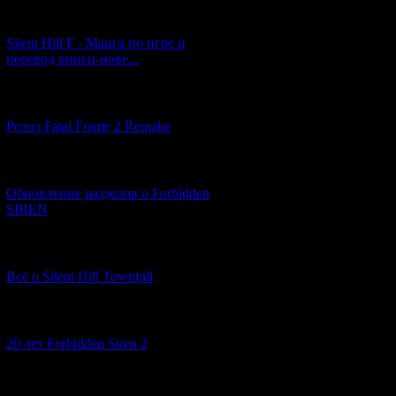
[29.03.2026] (10)
Silent Hill F - Манга по игре и
перевод книги-нове...
[12.03.2026] (14)
Релиз Fatal Frame 2 Remake
[04.03.2026] (8)
Обновление разделов о Forbidden
SIREN
[13.02.2026] (20)
Всё о Silent Hill Townfall
[10.02.2026] (1)
20 лет Forbidden Siren 2
[23.01.2026] (14)