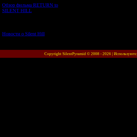
Обзор фильма RETURN to
SILENT HILL
[06.01.2026] (11)
Новости о Silent Hill
Copyright SilentPyramid © 2008 - 2026 |
Используютс