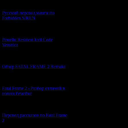
[21.06.2026] (6)
Русский перевод манги по
Forbidden SIREN
[07.06.2026] (2)
Ремейк Resident Evil Code
Veronica
[19.04.2026] (28)
Обзор FATAL FRAME 2 Remake
[10.04.2026] (19)
Fatal Frame 2 - Разбор отличий в
новом Ремейке
[03.04.2026] (4)
Перевод рассказов по Fatal Frame
2