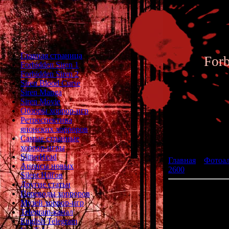
Главная страница
For
Forbidden Siren 1
Forbidden Siren 2
Siren Blood Curse
Siren Manga
Siren Movie
Обзоры хоррор-игр
Ретроспектива
японских хорроров
Фотоал
Самые странные
хоррор-игры
SlitterHead
Главная
»
Фотоа
Анонсы новых
2600
» Halloween
Silent Hill'ов
Другие статьи
Переводы хорроров
разрабо
Музей хоррор-игр
Telegram-канал
English Telegram
В Halloween мы 