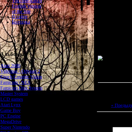
YouTube-канал
имени Лори. На
English Version
нянькой и прис
of the Site
Но однажды в
О сайте
малышнёй оберн
Болталка
ворвался 
Подробный обз
Альбомы
Atari 2600
[3]
Просмотров: 224
Videopac \ Odyssei 2
[1]
Дата: 
Epoch Cassette Vision
[1]
Famicom \ NES
[25]
Famicom Disk System
[5]
Master System
[5]
LCD games
[2]
Atari Lynx
[1]
« Предыд
Game Boy
[6]
PC Engine
[8]
Всего комментар
MegaDrive
[7]
Super Nintendo
[18]
Имя *: