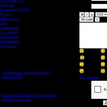
PC Engine CD
[7]
Email
Sega CD
[5]
*:
Commodore CDTV
[1]
PC-FX
[1]
Philips CD-i
[1]
3DO
[9]
Atari Jaguar
[1]
Virtual Boy
[1]
Sega Saturn
[20]
PlayStation 1
[51]
Dreamcast
[12]
Новости и обновления
[05.07.2026] (6)
Английская версия Kowloon's
Gate для PS1
Все смайлы
[27.06.2026] (4)
Код *:
Cartagra HD Edition - Релиз новой
версии Картагры ...