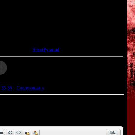
f those whose souls they seek to bend with dark thoughts. Those
 tormented by visions.
та: 09.03.2015 |
SilentPyramid
35
36
|
Следующая »