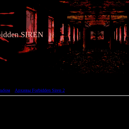
bidden SIREN
ьбом
льбом
»
Архивы Forbidden Siren 2
» Siren 2 - Archive 031
031 - Old Scroll-Chapter
Character: Mamoru Itsuk
Time: 00:00
Place: Yamijima Island / Uryug
Required: Experience a "vis