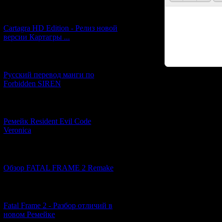
[27.06.2026] (4)
Cartagra HD Edition - Релиз новой
версии Картагры ...
[21.06.2026] (6)
Русский перевод манги по
Forbidden SIREN
Код *:
[07.06.2026] (2)
Ремейк Resident Evil Code
Veronica
[19.04.2026] (28)
Обзор FATAL FRAME 2 Remake
[10.04.2026] (19)
Fatal Frame 2 - Разбор отличий в
новом Ремейке