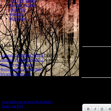
YouTube-канал
English Version
of the Site
О сайте
The ancient ones
Болталка
Альбомы
Архивы Forbidden Siren 1
[100]
Архивы Forbidden Siren 2
[100]
Фан-арт по Сирене
[200]
Фотографии создателей
[73]
Музей хоррор-игр
[191]
Всего комментар
Новости и обновления
Имя *:
[05.07.2026] (7)
Email *:
Английская версия Kowloon's
Gate для PS1