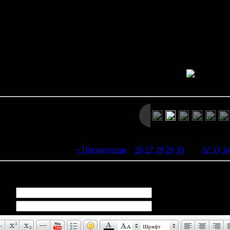
The agonising vision:
 that dwell below the earth gaze at the world above through the eyes o
who feel the touch of evil will be marked and
Просмотров: 1321 | Размеры: 494x306px/39.6Kb | Да
« Предыдущая
|
26
27
28
29
30
[
31
]
32
33
34
иев:
0
Шрифт