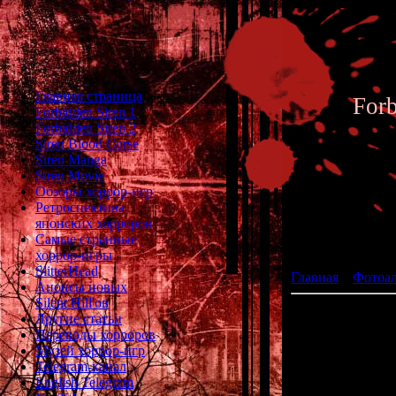
Главная страница
For
Forbidden Siren 1
Forbidden Siren 2
Siren Blood Curse
Siren Manga
Siren Movie
Обзоры хоррор-игр
Ретроспектива
японских хорроров
Фотоал
Самые странные
хоррор-игры
SlitterHead
Главная
»
Фотоа
Анонсы новых
Silent Hill'ов
Другие статьи
Переводы хорроров
Музей хоррор-игр
Telegram-канал
English Telegram