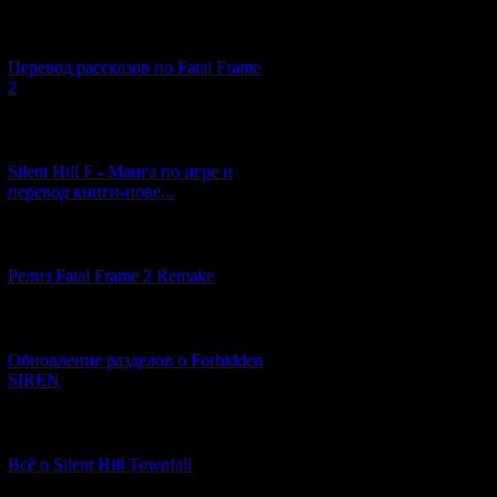
[03.04.2026] (4)
Перевод рассказов по Fatal Frame
2
[29.03.2026] (10)
Silent Hill F - Манга по игре и
перевод книги-нове...
[12.03.2026] (14)
Релиз Fatal Frame 2 Remake
[04.03.2026] (8)
Обновление разделов о Forbidden
SIREN
[13.02.2026] (20)
Всё о Silent Hill Townfall