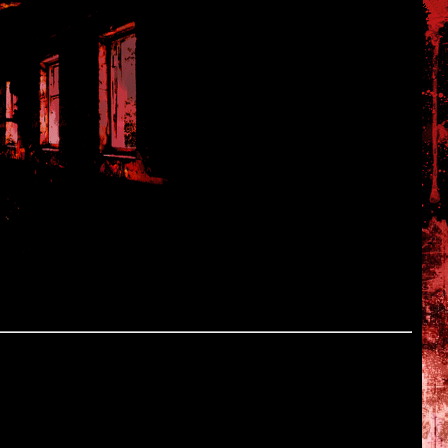
 1
i
a Forest
ion"