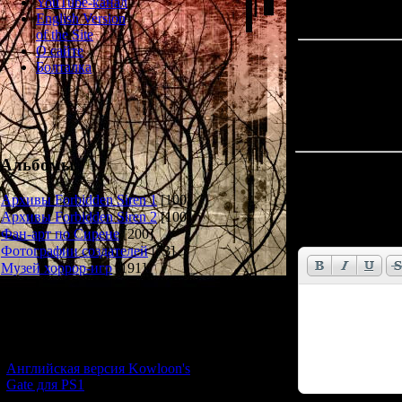
YouTube-канал
English Version
of the Site
О сайте
Болталка
Альбомы
Всего комментар
Архивы Forbidden Siren 1
[100]
Имя *:
Архивы Forbidden Siren 2
[100]
Email *:
Фан-арт по Сирене
[200]
Фотографии создателей
[73]
Музей хоррор-игр
[191]
Новости и обновления
[05.07.2026] (6)
Английская версия Kowloon's
Gate для PS1