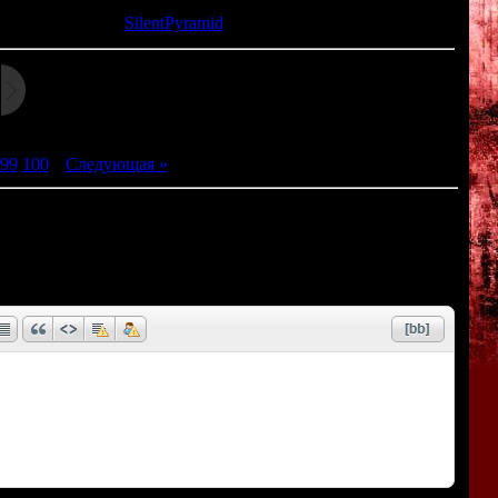
та: 19.03.2014 |
SilentPyramid
99
100
|
Следующая »