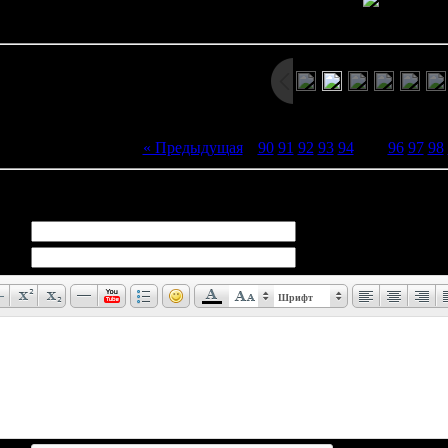
Просмотров: 1593 | Размеры: 576x384px/134.1Kb | Да
« Предыдущая
|
90
91
92
93
94
[
95
]
96
97
98
иев:
0
Шрифт