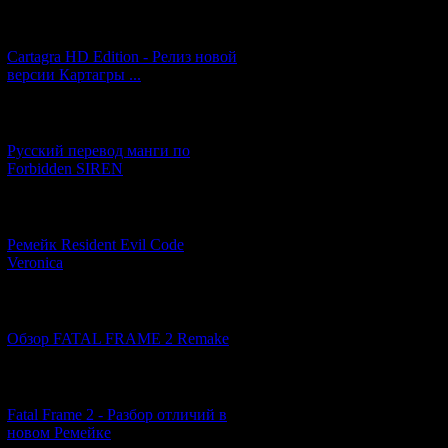
[27.06.2026] (4)
Код *:
Cartagra HD Edition - Релиз новой
версии Картагры ...
[21.06.2026] (6)
Русский перевод манги по
Forbidden SIREN
[07.06.2026] (2)
Ремейк Resident Evil Code
Veronica
[19.04.2026] (28)
Обзор FATAL FRAME 2 Remake
[10.04.2026] (19)
Fatal Frame 2 - Разбор отличий в
новом Ремейке