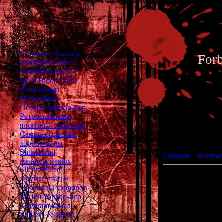
Главная страница
For
Forbidden Siren 1
Forbidden Siren 2
Siren Blood Curse
Siren Manga
Siren Movie
Обзоры хоррор-игр
Ретроспектива
японских хорроров
Фотоал
Самые странные
хоррор-игры
SlitterHead
Главная
»
Фотоа
Анонсы новых
Silent Hill'ов
Другие статьи
Переводы хорроров
A painting 
Музей хоррор-игр
Telegram-канал
English Telegram