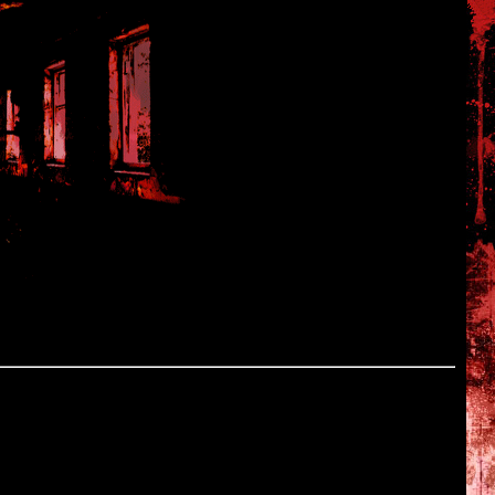
adise -
e vision of paradise depicted here is distinctive to Hanuda.