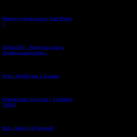
[03.04.2026] (4)
Перевод рассказов по Fatal Frame
2
[29.03.2026] (10)
Silent Hill F - Манга по игре и
перевод книги-нове...
[12.03.2026] (14)
Релиз Fatal Frame 2 Remake
[04.03.2026] (8)
Обновление разделов о Forbidden
SIREN
[13.02.2026] (20)
Всё о Silent Hill Townfall