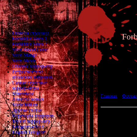
Главная страница
For
Forbidden Siren 1
Forbidden Siren 2
Siren Blood Curse
Siren Manga
Siren Movie
Обзоры хоррор-игр
Ретроспектива
японских хорроров
Фотоал
Самые странные
хоррор-игры
SlitterHead
Главная
»
Фотоа
Анонсы новых
Siren Archive 086
Silent Hill'ов
Другие статьи
086 - Ae
Переводы хорроров
Музей хоррор-игр
Panoramic photo 
Telegram-канал
vil
English Telegram
Photogra