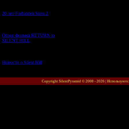
[10.02.2026] (1)
20 лет Forbidden Siren 2
[23.01.2026] (14)
Обзор фильма RETURN to
SILENT HILL
[06.01.2026] (11)
Новости о Silent Hill
Copyright SilentPyramid © 2008 - 2026 |
Используютс