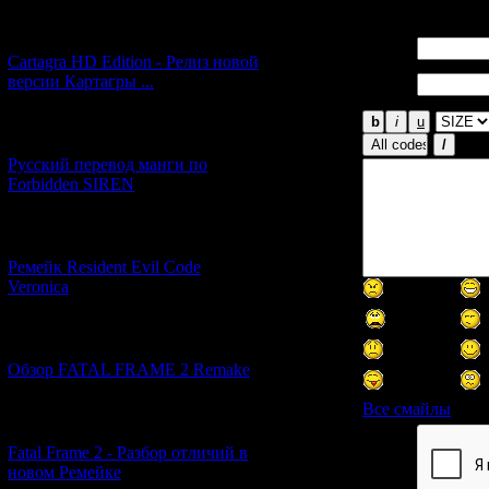
[27.06.2026] (4)
Имя *:
Cartagra HD Edition - Релиз новой
Email
версии Картагры ...
*:
[21.06.2026] (6)
Русский перевод манги по
Forbidden SIREN
[07.06.2026] (2)
Ремейк Resident Evil Code
Veronica
[19.04.2026] (28)
Обзор FATAL FRAME 2 Remake
Все смайлы
[10.04.2026] (19)
Fatal Frame 2 - Разбор отличий в
Код *:
новом Ремейке