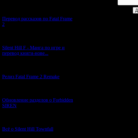
[03.04.2026] (4)
Перевод рассказов по Fatal Frame
2
[29.03.2026] (10)
Silent Hill F - Манга по игре и
перевод книги-нове...
[12.03.2026] (14)
Релиз Fatal Frame 2 Remake
[04.03.2026] (8)
Обновление разделов о Forbidden
SIREN
[13.02.2026] (20)
Всё о Silent Hill Townfall