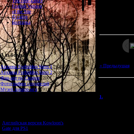
YouTube-канал
English Version
of the Site
О сайте
Просмотров: 148
Болталка
Дата: 
Альбомы
« Предыдущая
|
Архивы Forbidden Siren 1
[100]
Архивы Forbidden Siren 2
[100]
Фан-арт по Сирене
[200]
Всего комментар
Фотографии создателей
[73]
Музей хоррор-игр
[191]
Порядок вывод
1.
Дмитрий
Новости и обновления
086 – Аэрофото
Панорамное фот
[05.07.2026] (6)
птичьего полета
1975г.
Английская версия Kowloon's
Фото Hoshikawa 
Gate для PS1