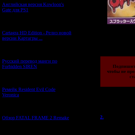
Английская версия Kowloon's
Gate для PS1
[27.06.2026] (4)
Cartagra HD Edition - Релиз новой
версии Картагры ...
Просмотров: 154
12.09.2012 | Рейти
[21.06.2026] (6)
Русский перевод манги по
Forbidden SIREN
Подпишит
чтобы не про
ст
[07.06.2026] (2)
Ремейк Resident Evil Code
Veronica
Всего комментар
[19.04.2026] (28)
Порядок вывод
2.
Александ
Обзор FATAL FRAME 2 Remake
Благодарю за о
"доброе-старое"
[10.04.2026] (19)