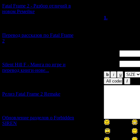
версиями игры.
Fatal Frame 2 - Разбор отличий в
новом Ремейке
1.
Ruudzaki
Спасибо за стат
[03.04.2026] (4)
разных... :)
Перевод рассказов по Fatal Frame
2
Имя *:
[29.03.2026] (10)
Email
Silent Hill F - Манга по игре и
*:
перевод книги-нове...
[12.03.2026] (14)
Релиз Fatal Frame 2 Remake
[04.03.2026] (8)
Обновление разделов о Forbidden
SIREN
[13.02.2026] (20)