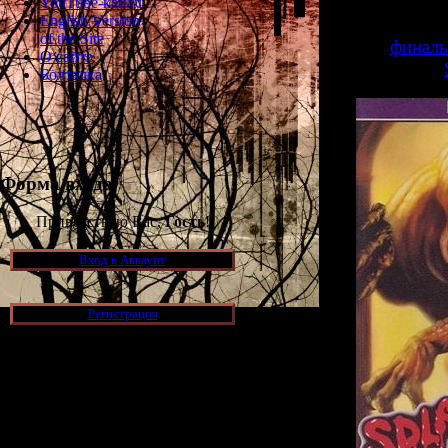
YouTube-канал
SplatterHouse H
English Version
of the Site
>>
финаль
О сайте
Болталка
Форма входа
Приветствую Вас,
Гость
!
Вход в Аккаунт
Регистрация
Новости и обновления
[05.07.2026] (10)