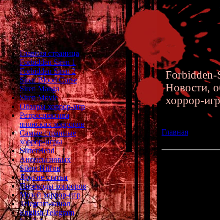
Главная страница
Forbidden Siren 1
Forbidden Siren 2
Forbidden-S
Siren Blood Curse
Новости, о
Siren Manga
Siren Movie
хоррор-иг
Обзоры хоррор-игр
Ретроспектива
японских хорроров
Главная
»» 12.09.
Самые странные
SplatterHouse 201
хоррор-игры
SlitterHead
Анонсы новых
Обзор SplatterHo
Silent Hill'ов
Другие статьи
Продолжаю ретро
Переводы хорроров
этот раз стат
Музей хоррор-игр
римейку-"перео
Telegram-канал
году. В каче
English Telegram
нескольких фанат