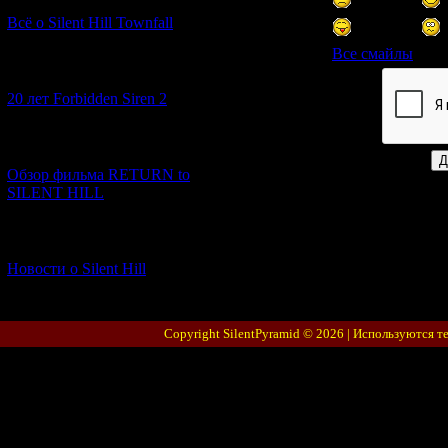
Всё о Silent Hill Townfall
Все смайлы
[10.02.2026] (1)
20 лет Forbidden Siren 2
Код *:
[23.01.2026] (14)
Обзор фильма RETURN to
SILENT HILL
[06.01.2026] (11)
Новости о Silent Hill
Copyright SilentPyramid © 2026 |
Используются т