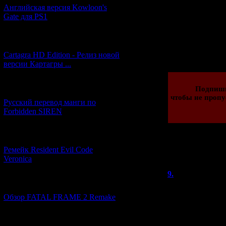
ремейка, а ч
Английская версия Kowloon's
Gate для PS1
[27.06.2026] (4)
Просмотров: 277
08.10.2024 | Рейти
Cartagra HD Edition - Релиз новой
версии Картагры ...
[21.06.2026] (6)
Подпиши
чтобы не пропу
Русский перевод манги по
Forbidden SIREN
[07.06.2026] (2)
Ремейк Resident Evil Code
Всего комментар
Veronica
Порядок в
9.
Kseraks
[19.04.2026] (28)
Мне категоричес
Обзор FATAL FRAME 2 Remake
игры были надеж
понятно, что бл
интересных и б
[10.04.2026] (19)
предметов, к ко