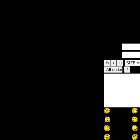
(палка). Так
- подбежать, 
повторять пр
нескольких в
начинает над
Имя *:
Email *: