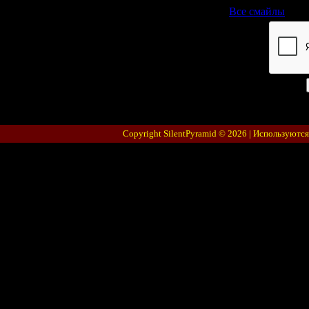
Все смайлы
Код *:
Copyright SilentPyramid © 2026 |
Используются