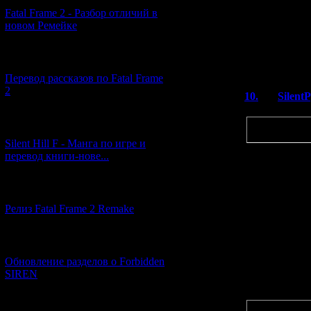
Много загадок,
Fatal Frame 2 - Разбор отличий в
вовсе не на под
новом Ремейке
монологов диало
отцензуренная, 
[03.04.2026] (4)
поводу, хоспаде.
Перевод рассказов по Fatal Frame
2
10.
Silent
Цитата
Много загадо
[29.03.2026] (10)
вовсе не на 
Silent Hill F - Манга по игре и
перевод книги-нове...
Я считаю, за
вполне в дух
[12.03.2026] (14)
Релиз Fatal Frame 2 Remake
Из всех зага
хреновой - эт
Её почти нев
[04.03.2026] (8)
при этом она
Обновление разделов о Forbidden
Но к остальн
SIREN
нет.
Цитата
Ну и изменен
[13.02.2026] (20)