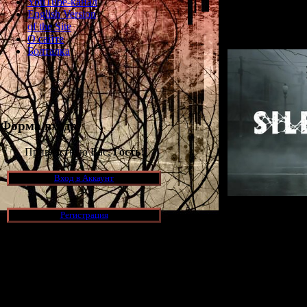
YouTube-канал
Hill 2
считается 
English Version
влияние на ра
of the Site
О сайте
Болталка
Форма входа
Приветствую Вас,
Гость
!
Вход в Аккаунт
Регистрация
Долгое время 
разработчики
ремейк? Или он
Теперь мы смож
Новости и обновления
[05.07.2026] (9)
Сегодня веч