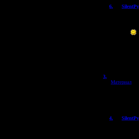
6.
SilentP
Город очень 
точки зрения
те магазинчи
посетить
Но если даже 
скучным - то
совсем плохо
реально затя
3.
бледная т
[
Материал
]
Мне говорят тут
в ногу монстра,
подбежать и доб
4.
SilentP
Есть такое. Н
смысла. Попа
примерно 30%