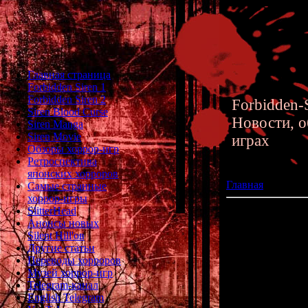
Главная страница
Forbidden Siren 1
Forbidden Siren 2
Forbidden-S
Siren Blood Curse
Новости, о
Siren Manga
Siren Movie
играх
Обзоры хоррор-игр
Ретроспектива
японских хорроров
Главная
»» 08.10.
Самые странные
хоррор-игры
SlitterHead
Релиз Silent Hill
Анонсы новых
Silent Hill'ов
Другие статьи
Сегодня сост
Переводы хорроров
фанаты ждали по
Музей хоррор-игр
дост
Telegram-канал
English Telegram
Это важное собы