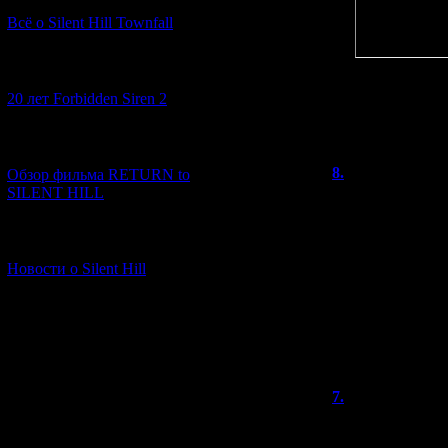
эта сцена с 
Всё о Silent Hill Townfall
слабенький к
хоспаде...
[10.02.2026] (1)
20 лет Forbidden Siren 2
Что режиссура
было сразу п
[23.01.2026] (14)
8.
Drakerr
Обзор фильма RETURN to
SILENT HILL
Привет! Вставлю
все сайленты (и 
кончая downpour
[06.01.2026] (11)
чёт она не пока
Новости о Silent Hill
автором - многи
горячим следам 
первый the evil 
Из сайлентов мн
музыкой Лихта.
7.
Bhim
(14
Не согласен, чт
случае с Манеке