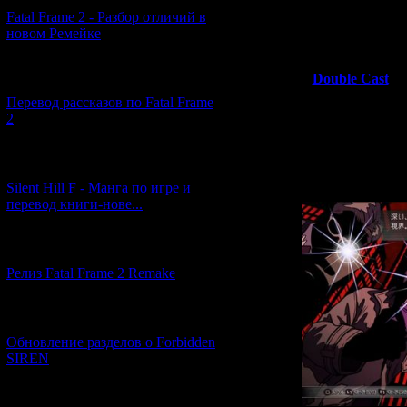
Fatal Frame 2 - Разбор отличий в
Таким образом, 
новом Ремейке
"
кинематограф
ассоциации 
[03.04.2026] (4)
"
Double Cast
")
игре тему б
Перевод рассказов по Fatal Frame
отметить, что
2
вокруг умирающ
но никто не п
смысл
[29.03.2026] (10)
Silent Hill F - Манга по игре и
перевод книги-нове...
[12.03.2026] (14)
Релиз Fatal Frame 2 Remake
[04.03.2026] (8)
Обновление разделов о Forbidden
SIREN
[13.02.2026] (20)