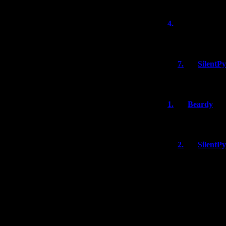
4.
Kseraks
Будет обзор на d
7.
SilentP
Я не играла 
1.
Beardy
Завуалированны
2.
SilentP
Долго всматри
разглядеть 
Честно говоря
какие-то сущ
Игра ведь де
как очередно
игра наверняк