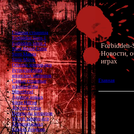
Главная страница
Forbidden Siren 1
Forbidden Siren 2
Forbidden-S
Siren Blood Curse
Новости, о
Siren Manga
Siren Movie
играх
Обзоры хоррор-игр
Ретроспектива
японских хорроров
Главная
»» 20.07.
Самые странные
создателя Clock 
хоррор-игры
SlitterHead
Анонсы новых
Root Film - Нова
Silent Hill'ов
Другие статьи
Переводы хорроров
Совсем с
Музей хоррор-игр
от
Хифуми
Telegram-канал
English Telegram