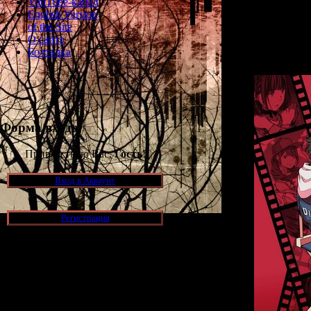
YouTube-канал
Игра носит наз
English Version
визуальную нов
of the Site
и психологическ
О сайте
выполняет роль
Болталка
Форма входа
Приветствую Вас,
Гость
!
Вход в Аккаунт
Регистрация
Новости и обновления
[05.07.2026] (7)