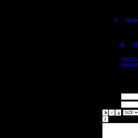
хоррорам.
3.
Bear
Ножки кре
6.
Si
Ну так 
https:/
кресло
У них в
Имя *:
Email *: