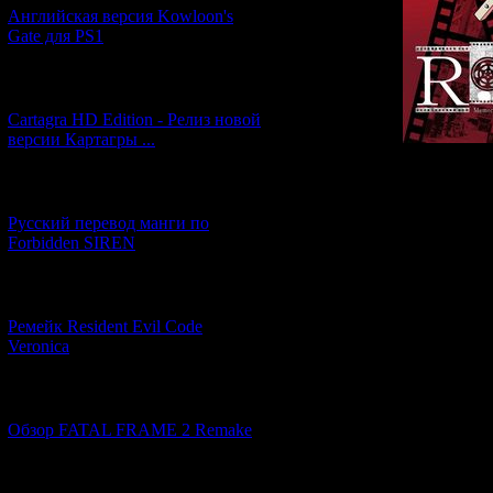
Английская версия Kowloon's
Gate для PS1
[27.06.2026] (4)
Cartagra HD Edition - Релиз новой
версии Картагры ...
Сюж
[21.06.2026] (6)
Русский перевод манги по
10 лет назад в
Forbidden SIREN
съёмки кин
прекращены по 
кинокомпан
[07.06.2026] (2)
отправляет в
Ремейк Resident Evil Code
предстоит иг
Veronica
молодого режис
[19.04.2026] (28)
Однако при о
Обзор FATAL FRAME 2 Remake
давности об
некоторых кадра
белом платье.
[10.04.2026] (19)
начинают пог