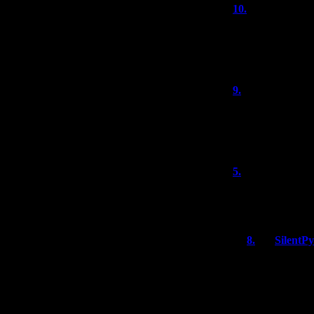
10.
Niazesk
Ну чего, "Филь
но главнее всех
счастлив стал!"
9.
Кударана
Я больше про ге
историю пишут д
возможных само
5.
Кударана
Root Letter кла
часть.
8.
SilentP
Насколько я 
отношения к R
Там новая ис
новым дирек
команды ост