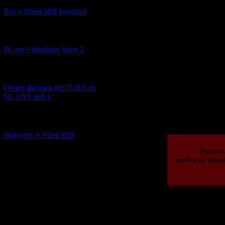
Всё о Silent Hill Townfall
Root Film
вый
Pla
[10.02.2026] (1)
Дата англоязычн
20 лет Forbidden Siren 2
PQube
уже из
[23.01.2026] (14)
Обзор фильма RETURN to
SILENT HILL
Просмотров: 404
20.07.2020 | Рейти
[06.01.2026] (11)
Новости о Silent Hill
Подпи
чтобы не проп
Всего комментар
Порядок