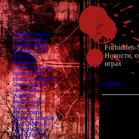
Главная страница
Forbidden Siren 1
Forbidden Siren 2
Forbidden-S
Siren Blood Curse
Новости, о
Siren Manga
Siren Movie
играх
Обзоры хоррор-игр
Ретроспектива
японских хорроров
Главная
»» 15.02.
Самые странные
странного хоррор
хоррор-игры
SlitterHead
Анонсы новых
Planet Laika - А
Silent Hill'ов
PS1
Другие статьи
Переводы хорроров
Музей хоррор-игр
Помните япо
Telegram-канал
English Telegram
Да-да, то