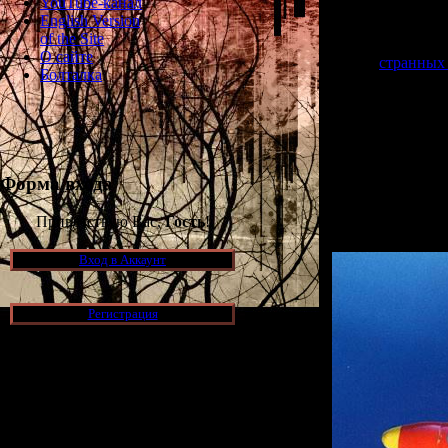
YouTube-канал
р
English Version
of the Site
В 2014-м году э
О сайте
странных
Болталка
По сути,
Planet
между
Silen
...но все собы
Форма входа
А главные ге
Приветствую Вас,
Гость
!
Вход в Аккаунт
Регистрация
Новости и обновления
[05.07.2026] (11)