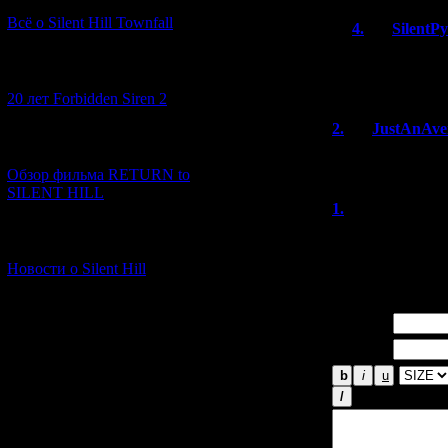
Всё о Silent Hill Townfall
4.
SilentP
Угу, про ус
[10.02.2026] (1)
Какие умные
20 лет Forbidden Siren 2
2.
JustAnAve
[23.01.2026] (14)
Игрулька на люб
Обзор фильма RETURN to
SILENT HILL
1.
Heathcliff-
Отличная новост
[06.01.2026] (11)
эту игру на пон
Новости о Silent Hill
Имя *:
Email *: