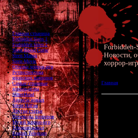
Главная страница
Forbidden Siren 1
Forbidden Siren 2
Forbidden-S
Siren Blood Curse
Новости, о
Siren Manga
Siren Movie
хоррор-иг
Обзоры хоррор-игр
Ретроспектива
японских хорроров
Главная
»» 23.03.
Самые странные
Hill Downpour дл
хоррор-игры
SlitterHead
Анонсы новых
Обзор хоррор-игр
Silent Hill'ов
Xbox 360
Другие статьи
Переводы хорроров
И вновь ещё 
Музей хоррор-игр
Каким он полу
Telegram-канал
English Telegram