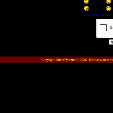
Все смайлы
Код *:
Copyright SilentPyramid © 2026 |
Используются т