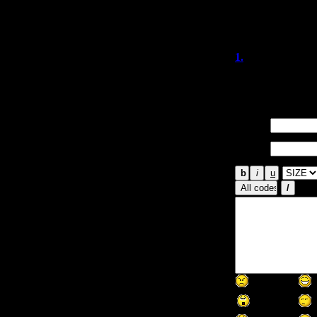
Даже и брать в р
тихий холм, а 
1.
silent сви
а я играл уже!
Имя *:
Email
*: