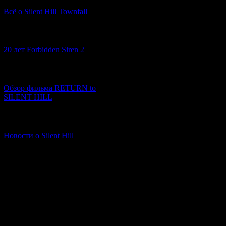
"exit" напомнил
Всё о Silent Hill Townfall
прочее..сюжет н
теам сайлент...
толком.
[10.02.2026] (1)
20 лет Forbidden Siren 2
3) выбесили чуб
вроде курицы.ст
намного лучше 2
[23.01.2026] (14)
радует.жаль пра
Обзор фильма RETURN to
части.в чем я да
SILENT HILL
4) 4 часть.... у
лажовые. огран
[06.01.2026] (11)
самый минус- не
Новости о Silent Hill
графика.однозна
стал.теам сайлен
5 хомкоминг) д
пеной у рта док
что там куча фан
фана вы обсирае
обсираете.в 5 ча
сюжет,геймплей
боевая система.