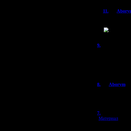
11.
Abory
Тоже подпиш
Но, всё же, 
9.
Luke Skyw
Ruudzaki,
Anal Wake был 
даже ужасным к
графомана Кинг
8.
Aborym
Я очень уважаю
части, но никак 
7.
Keiichiro
[
Материал
]
@Aborym