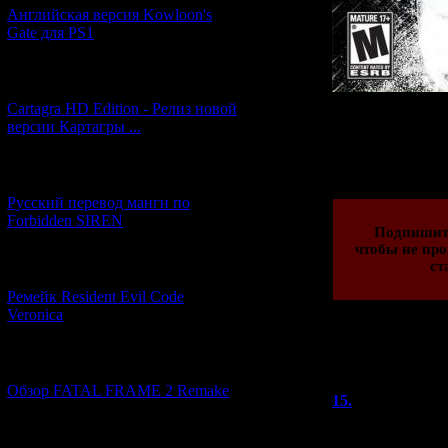
Английская версия Kowloon's
Gate для PS1
[27.06.2026] (4)
Cartagra HD Edition - Релиз новой
версии Картагры ...
Просмотров: 278
23.03.2012 | Рейт
[21.06.2026] (6)
Русский перевод манги по
Forbidden SIREN
Подпишит
чтобы не про
ст
[07.06.2026] (2)
Ремейк Resident Evil Code
Veronica
Всего комментар
[19.04.2026] (28)
Порядок вывод
Обзор FATAL FRAME 2 Remake
15.
Shikushi
Огромное спасиб
[10.04.2026] (19)
покупать игру и