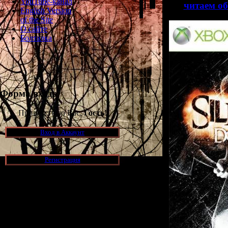
YouTube-канал
>>
читаем об
English Version
of the Site
О сайте
Болталка
Форма входа
Приветствую Вас,
Гость
!
Вход в Аккаунт
Регистрация
Новости и обновления
[05.07.2026] (6)