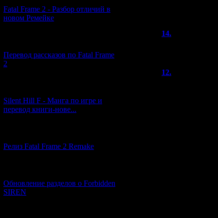
понравилось, зн
Fatal Frame 2 - Разбор отличий в
новом Ремейке
14.
Виха
(
[03.04.2026] (4)
Отличнейший о
Перевод рассказов по Fatal Frame
2
12.
xcrash
Привет всем!вот
[29.03.2026] (10)
Хотел бы сказат
Silent Hill F - Манга по игре и
не играл в нее,
перевод книги-нове...
взгляд эта игра 
даже лучше.
[12.03.2026] (14)
скажу о минусах
Релиз Fatal Frame 2 Remake
1) графика (но 
атмосферой и ге
которую я счит
[04.03.2026] (8)
2) нудность , мо
Обновление разделов о Forbidden
прыгал из кусто
SIREN
всех концовок е
так... in my rest
[13.02.2026] (20)
прохождении бес