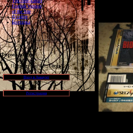
YouTube-канал
English Version
of the Site
О сайте
Болталка
Форма входа
Приветствую Вас,
Гость
!
Вход в Аккаунт
Регистрация
Новости и обновления
И
[05.07.2026] (10)