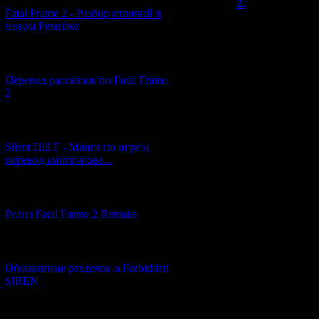
2.
knives out
Fatal Frame 2 - Разбор отличий в
На Сатурне мно
новом Ремейке
основном и в аз
всего музыку с 
[03.04.2026] (4)
автоматов.
Перевод рассказов по Fatal Frame
My music picks:
2
Dragon Force, L
Ричарда Жака), A
[29.03.2026] (10)
2, Lunar SSS, W
Silent Hill F - Манга по игре и
Hackers, Burning
перевод книги-нове...
Odyssey, Sega To
Thunder Force 5, 
Wind, Hyper Reve
[12.03.2026] (14)
только.
Релиз Fatal Frame 2 Remake
Хм, может начат
Радиант Сильве
[04.03.2026] (8)
редкостями.
Обновление разделов о Forbidden
Кстати, почему 
SIREN
у Сатурна тако
ужасно смотрят
[13.02.2026] (20)
вверх.