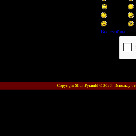
Все смайлы
Код *:
Copyright SilentPyramid © 2026 |
Используют