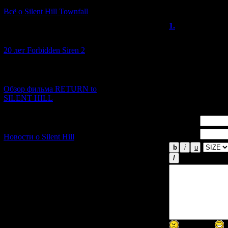
Всё о Silent Hill Townfall
1.
Heathcliff
[10.02.2026] (1)
Спасибо, как вс
нее собираюсь п
20 лет Forbidden Siren 2
Жалко, что Сату
Хилла и во врем
[23.01.2026] (14)
Резидента - уве
консоли было б
Обзор фильма RETURN to
SILENT HILL
Имя *:
[06.01.2026] (11)
Email *:
Новости о Silent Hill