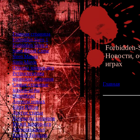
Главная страница
Forbidden Siren 1
Forbidden Siren 2
Forbidden-S
Siren Blood Curse
Новости, о
Siren Manga
Siren Movie
играх
Обзоры хоррор-игр
Ретроспектива
японских хорроров
Главная
»» 30.01.
Самые странные
хоррор-игр
хоррор-игры
SlitterHead
Анонсы новых
Ужастики для Seg
Silent Hill'ов
Другие статьи
Очередн
Переводы хорроров
На этот раз до
Музей хоррор-игр
Telegram-канал
English Telegram
Смо