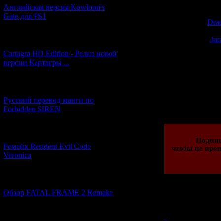
Английская версия Kowloon's
Gate для PS1
Dra
Jur
[27.06.2026] (4)
Cartagra HD Edition - Релиз новой
В следующем 
версии Картагры ...
[21.06.2026] (6)
Просмотров: 162
Русский перевод манги по
30.01.2014 | Рейти
Forbidden SIREN
[07.06.2026] (2)
Подпи
Ремейк Resident Evil Code
чтобы не проп
Veronica
[19.04.2026] (30)
Обзор FATAL FRAME 2 Remake
Всего комментар
Порядок
[10.04.2026] (19)