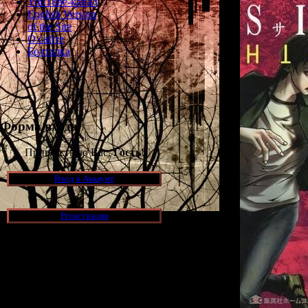
YouTube-канал
English Version
of the Site
О сайте
Болталка
Форма входа
Приветствую Вас,
Гость
!
Вход в Аккаунт
Регистрация
Новости и обновления
[05.07.2026] (6)