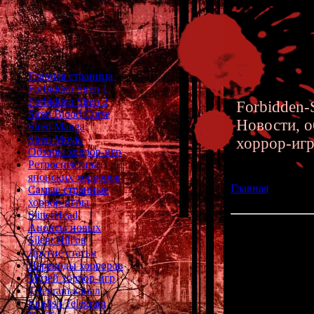
Главная страница
Forbidden Siren 1
Forbidden Siren 2
Forbidden-S
Siren Blood Curse
Новости, о
Siren Manga
Siren Movie
хоррор-иг
Обзоры хоррор-игр
Ретроспектива
японских хорроров
Главная
»» 25.01
Самые странные
главы манги
хоррор-игры
SlitterHead
Анонсы новых
SIREN ReBirth -
Silent Hill'ов
Другие статьи
Переводы хорроров
Опять обнов
Музей хоррор-игр
Telegram-канал
English Telegram