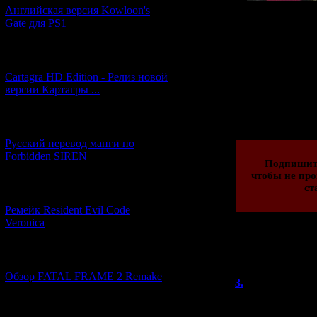
Английская версия Kowloon's
Gate для PS1
На этот раз доб
18-й,
[27.06.2026] (4)
Cartagra HD Edition - Релиз новой
версии Картагры ...
Просмотров: 486
25.01.2020 | Рейти
[21.06.2026] (6)
Русский перевод манги по
Forbidden SIREN
Подпишит
чтобы не про
ст
[07.06.2026] (2)
Ремейк Resident Evil Code
Veronica
Всего комментар
[19.04.2026] (32)
Порядок вывод
Обзор FATAL FRAME 2 Remake
3.
Кударана
Круто, смартфон
[10.04.2026] (19)