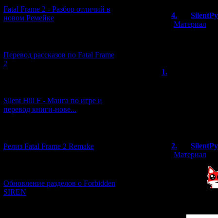
Fatal Frame 2 - Разбор отличий в
4.
SilentP
новом Ремейке
[
Материал
]
В манге дата
[03.04.2026] (4)
действие про
Перевод рассказов по Fatal Frame
2
1.
Nataly
(
Сердечное спаси
[29.03.2026] (10)
держите нас в к
Silent Hill F - Манга по игре и
связанных с Си
перевод книги-нове...
Как давний цен
благодарна и оч
[12.03.2026] (14)
2.
SilentP
Релиз Fatal Frame 2 Remake
[
Материал
]
[04.03.2026] (8)
Обновление разделов о Forbidden
Аригато
SIREN
[13.02.2026] (20)