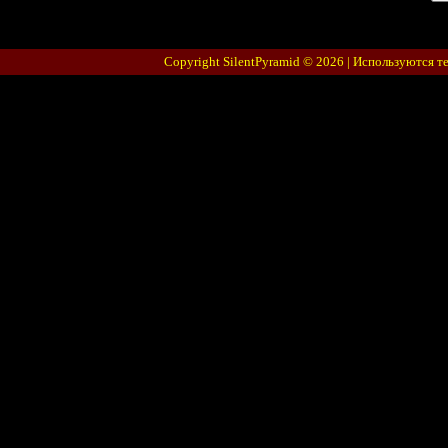
Copyright SilentPyramid © 2026 |
Используются т