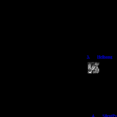
магазин
стоит и
тыква.
Или ещё
изначал
Хэллоуи
месяцев
нового
потерял
3.
Hellsong
Blue Stin
но все р
Первый Silent Hi
Снежок в городе
дети по школе б
Да и сама истор
бога чтобы пока
В целом Silent H
4.
SilentP