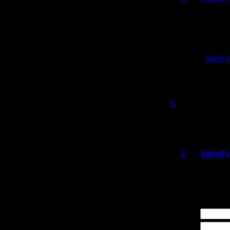
Не, SH1 даже
игру. Там пр
диалогах упо
происходят в
Зато в
Silent 
помню, дейст
отсылки к но
1.
Aaz
(31.12
Ну, наконец поя
Parasite Eve.
2.
SilentP
Хех, а я ещё 
Это, кстати,
Имя *:
Email *: