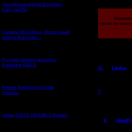
Английская версия Kowloon's
Gate для PS1
Подпиши
чтобы не пропу
[27.06.2026] (4)
Cartagra HD Edition - Релиз новой
версии Картагры ...
[21.06.2026] (6)
Всего комментар
Русский перевод манги по
Порядок в
Forbidden SIREN
11.
Linden
Спасибо за отл
[07.06.2026] (2)
Ремейк Resident Evil Code
7.
Rawshock
Veronica
Замечательная с
новым годом!
[19.04.2026] (28)
Обзор FATAL FRAME 2 Remake
8.
SilentP
Спасибо.
[10.04.2026] (19)