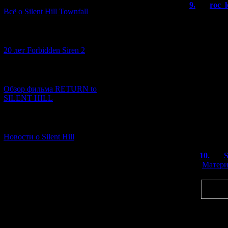
9.
roc_l
Всё о Silent Hill Townfall
Неее, в Al
расставлен
[10.02.2026] (1)
ремиксова
(и действ
20 лет Forbidden Siren 2
Jack in th
кстати: ра
когда все-
[23.01.2026] (14)
обложке н
Обзор фильма RETURN to
приключен
SILENT HILL
сказано, ч
расхажива
почему-то 
[06.01.2026] (11)
улице стои
Новости о Silent Hill
10.
S
[
Матери
Цитата
Неее, в
расстав
Честно 