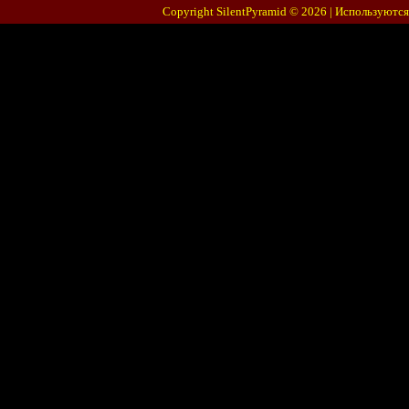
Copyright SilentPyramid © 2026 |
Используются