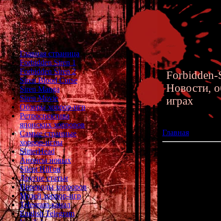
Главная страница
Forbidden Siren 1
Forbidden Siren 2
Forbidden-S
Siren Blood Curse
Новости, о
Siren Manga
Siren Movie
играх
Обзоры хоррор-игр
Ретроспектива
японских хорроров
Главная
»» 30.12
Самые странные
хоррор-игры
SlitterHead
Новогодние хор
Анонсы новых
Silent Hill'ов
Другие статьи
Совсем скоро н
Переводы хорроров
мне захотелось
Музей хоррор-игр
напи
Telegram-канал
English Telegram