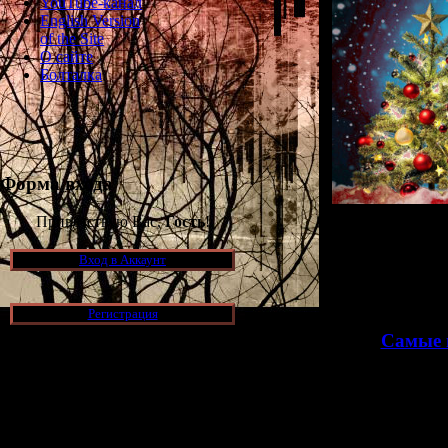
YouTube-канал
English Version
of the Site
О сайте
Болталка
Форма входа
Приветствую Вас,
Гость
!
В этой ста
Вход в Аккаунт
выраженной 
Регистрация
>>
Самые 
Новости и обновления
Просмотров: 757
[05.07.2026] (6)
30.12.2020 | Рейти