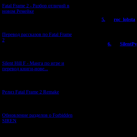
С наступив
Fatal Frame 2 - Разбор отличий в
новом Ремейке
5.
roc_lobsta
[03.04.2026] (4)
А как же Alone i
Перевод рассказов по Fatal Frame
2
6.
SilentP
В Alone in th
[29.03.2026] (10)
выражена дост
Silent Hill F - Манга по игре и
сводилось ли
перевод книги-нове...
костюм Санты
сцене (вот, 
потом вдохнов
[12.03.2026] (14)
есть похожая
Релиз Fatal Frame 2 Remake
Была ещё оче
Dark: Jack in
[04.03.2026] (8)
больше. Там 
атмосфера, и
Обновление разделов о Forbidden
спасти из за
SIREN
является хор
[13.02.2026] (20)