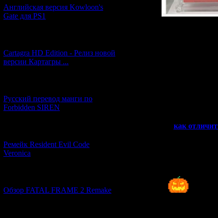
Английская версия Kowloon's
Gate для PS1
Даже спустя 4
[27.06.2026] (4)
Cartagra HD Edition - Релиз новой
Но уже не от
версии Картагры ...
Кстати, в наш
[21.06.2026] (6)
Там можно посмо
Русский перевод манги по
Forbidden SIREN
Также в 2014-м г
"
как отличит
[07.06.2026] (2)
Ремейк Resident Evil Code
Veronica
[19.04.2026] (28)
Всех 
Обзор FATAL FRAME 2 Remake
[10.04.2026] (19)