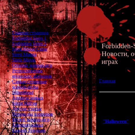
Главная страница
Forbidden Siren 1
Forbidden Siren 2
Forbidden-S
Siren Blood Curse
Новости, о
Siren Manga
Siren Movie
играх
Обзоры хоррор-игр
Ретроспектива
японских хорроров
Главная
»» 29.10.
Самые странные
продался за 1010
хоррор-игры
SlitterHead
Анонсы новых
Halloween для At
Silent Hill'ов
Другие статьи
Переводы хорроров
Если вы чи
Музей хоррор-игр
"
Halloween
"
, т
Telegram-канал
жестокости и 
English Telegram
очень маленьким