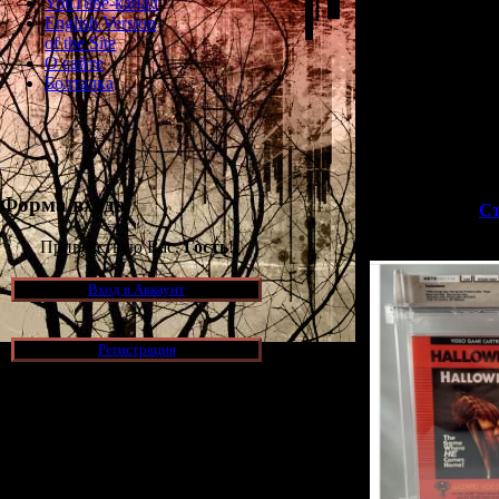
YouTube-канал
большим 
English Version
of the Site
В полном ком
О сайте
один раз в г
Болталка
Так вот - не
аукционах и у
Форма входа
>>
Ст
Приветствую Вас,
Гость
!
Вход в Аккаунт
Регистрация
Новости и обновления
[05.07.2026] (7)