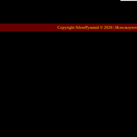
Copyright SilentPyramid © 2026 |
Используют