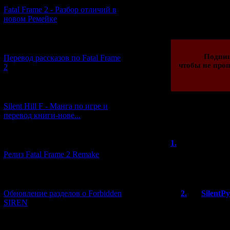
Fatal Frame 2 - Разбор отличий в
Просмотров: 167
новом Ремейке
29.10.2022 | Рейти
[03.04.2026] (4)
Подпи
Перевод рассказов по Fatal Frame
чтобы не проп
2
[29.03.2026] (10)
Silent Hill F - Манга по игре и
перевод книги-нове...
Всего комментар
Порядок
[12.03.2026] (14)
1.
Nishi93
Релиз Fatal Frame 2 Remake
Зверский ценник
деньги.
[04.03.2026] (8)
Обновление разделов о Forbidden
2.
SilentP
SIREN
Наверное хар
Или поклонн
[13.02.2026] (20)