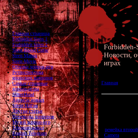
Главная страница
Forbidden Siren 1
Forbidden Siren 2
Forbidden-S
Siren Blood Curse
Новости, о
Siren Manga
Siren Movie
играх
Обзоры хоррор-игр
Ретроспектива
японских хорроров
Главная
»» 22.04.
Самые странные
манга по Fatal Fr
хоррор-игры
SlitterHead
Анонсы новых
Новая игра, филь
Silent Hill'ов
Другие статьи
Переводы хорроров
О серии японск
Музей хоррор-игр
почти два года 
Telegram-канал
ремейка второй
English Telegram
Camera
". И учи