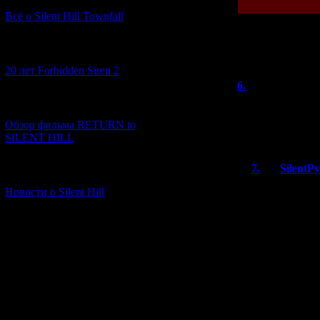
Всё о Silent Hill Townfall
[10.02.2026] (1)
Всего комментар
Порядок
20 лет Forbidden Siren 2
6.
knives out
>>эх, хотя Н-ка 
[23.01.2026] (14)
Обзор фильма RETURN to
ась?
SILENT HILL
7.
SilentP
[06.01.2026] (11)
Когда хороша
Новости о Silent Hill
экземпляров 
издателя (ли
игрожурщегов
игры, либо н
Хотя ради пр
Фреймы и на
тоже продава
гайдзины так
целиться с п