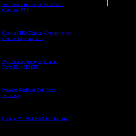
Английская версия Kowloon's
Gate для PS1
[27.06.2026] (4)
Cartagra HD Edition - Релиз новой
версии Картагры ...
Сегодня на са
Никаких подробн
[21.06.2026] (6)
пока не сообща
Русский перевод манги по
нового
Фатал
Forbidden SIREN
Koei и Ninten
[07.06.2026] (2)
Ремейк Resident Evil Code
Veronica
Созданием ф
Сценаристом в
психологическог
[19.04.2026] (28)
станет
Мари Ас
Обзор FATAL FRAME 2 Remake
уже не впервой 
киноадаптаци
Премьера
[10.04.2026] (19)