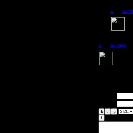
4.
tar2
эх,
на 
нап
1.
tar2008
Норм ново
Кстати д
Сони есть
благо есть норма
рассуждения. Сп
Имя *:
Email *: