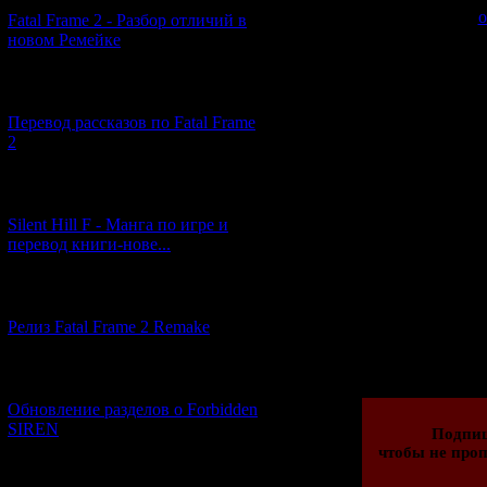
>>
о
Fatal Frame 2 - Разбор отличий в
новом Ремейке
[03.04.2026] (4)
Помимо это
нове
Перевод рассказов по Fatal Frame
2
Сценаристо
[29.03.2026] (10)
приключенческ
Silent Hill F - Манга по игре и
Shounen no Jike
перевод книги-нове...
[12.03.2026] (14)
Релиз Fatal Frame 2 Remake
Просмотров: 279
22.04.2014 | Рейти
[04.03.2026] (8)
Обновление разделов о Forbidden
SIREN
Подпи
чтобы не проп
[13.02.2026] (20)