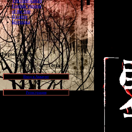
YouTube-канал
закрадываться
English Version
of the Site
О сайте
Но, к счастью
Болталка
руки. И даже 
компания
T
массовую меди
Форма входа
Приветствую Вас,
Гость
!
Вход в Аккаунт
Регистрация
Новости и обновления
[05.07.2026] (6)