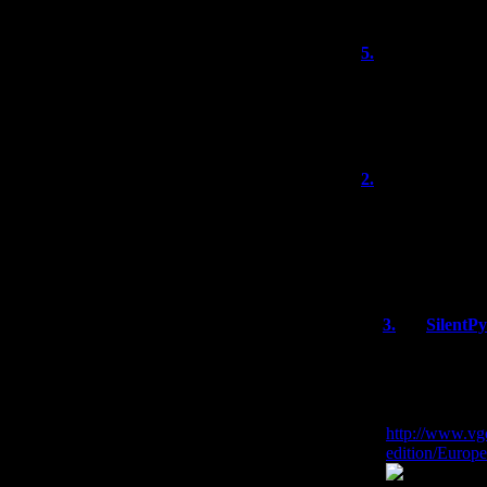
5.
Alex
(24.0
Присоединяюсь,
P.S. годный эмул
2.
Isourou
Хорошая новость
раз хорошенько 
Японии. А, быть
"Маски лунного 
3.
SilentP
Практика пок
фреймы почти
Английская в
позорным ти
http://www.vg
edition/Europe