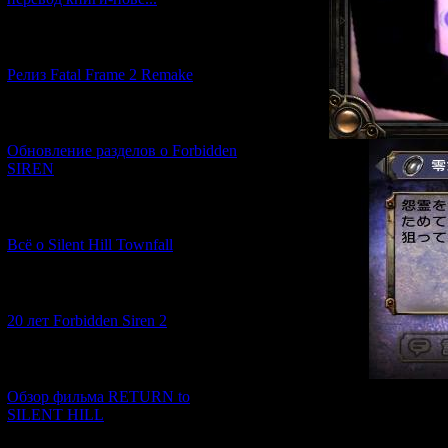
[12.03.2026] (14)
Релиз Fatal Frame 2 Remake
[04.03.2026] (8)
Обновление разделов о Forbidden
SIREN
[13.02.2026] (20)
Всё о Silent Hill Townfall
[10.02.2026] (1)
20 лет Forbidden Siren 2
[23.01.2026] (14)
Обзор фильма RETURN to
Игра разделе
SILENT HILL
На